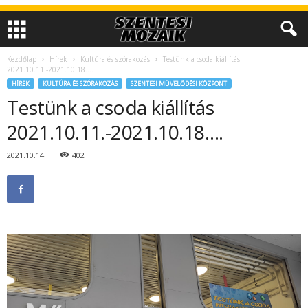
Kezdőlap
Hírek
Kultúra és szórakozás
Testünk a csoda kiállítás
2021.10.11.-2021.10.18….
HÍREK
KULTÚRA ÉS SZÓRAKOZÁS
SZENTESI MŰVELŐDÉSI KÖZPONT
Testünk a csoda kiállítás
2021.10.11.-2021.10.18….
2021.10.14.
402