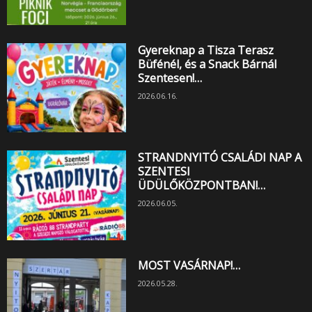
Gyereknap a Tisza Terasz
Büfénél, és a Snack Bárnál
Szentesen!…
2026.06.16.
STRANDNYITÓ CSALÁDI NAP A
SZENTESI
ÜDÜLŐKÖZPONTBAN!…
2026.06.05.
MOST VASÁRNAP!…
2026.05.28.