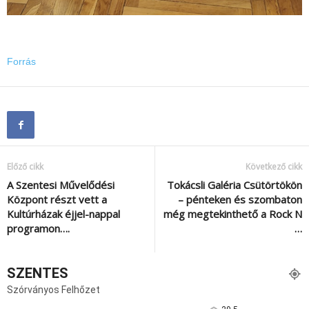
Forrás
Előző cikk
Következő cikk
A Szentesi Művelődési
Tokácsli Galéria Csütörtökön
Központ részt vett a
– pénteken és szombaton
Kultúrházak éjjel-nappal
még megtekinthető a Rock N
programon….
…
SZENTES
Szórványos Felhőzet