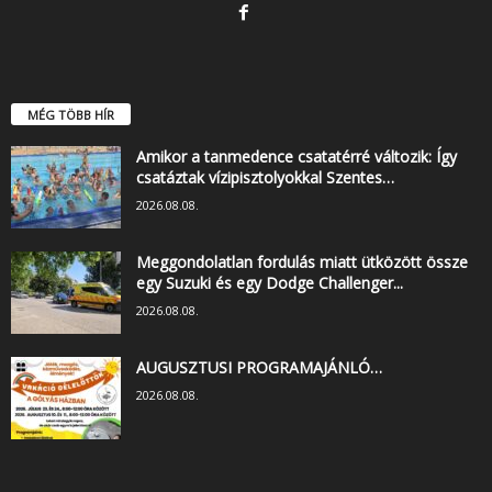
MÉG TÖBB HÍR
Amikor a tanmedence csatatérré változik: Így
csatáztak vízipisztolyokkal Szentes…
2026.08.08.
Meggondolatlan fordulás miatt ütközött össze
egy Suzuki és egy Dodge Challenger...
2026.08.08.
AUGUSZTUSI PROGRAMAJÁNLÓ…
2026.08.08.