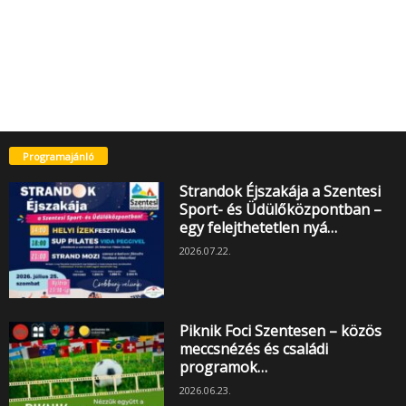
Programajánló
Strandok Éjszakája a Szentesi
Sport- és Üdülőközpontban –
egy felejthetetlen nyá…
2026.07.22.
Piknik Foci Szentesen – közös
meccsnézés és családi
programok…
2026.06.23.