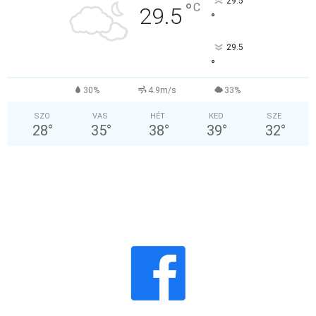
29.5
°
C
29.5
°
29.5
°
30%
4.9m/s
33%
SZO
VAS
HÉT
KED
SZE
28
°
35
°
38
°
39
°
32
°