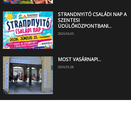
STRANDNYITÓ CSALÁDI NAP A
SZENTESI
ÜDÜLŐKÖZPONTBAN!…
2026.06.05.
MOST VASÁRNAP!…
2026.05.28.