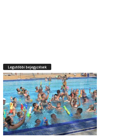
Legutóbbi bejegyzések