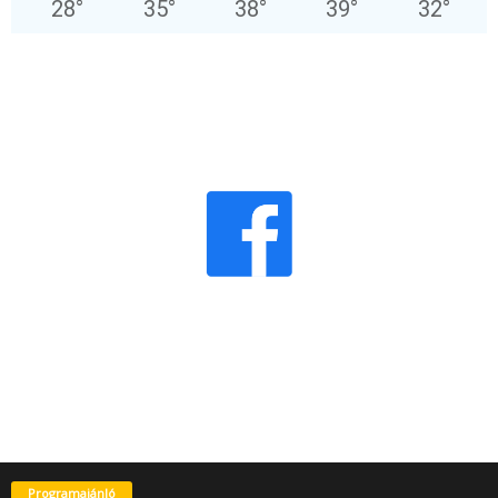
28
°
35
°
38
°
39
°
32
°
Programajánló