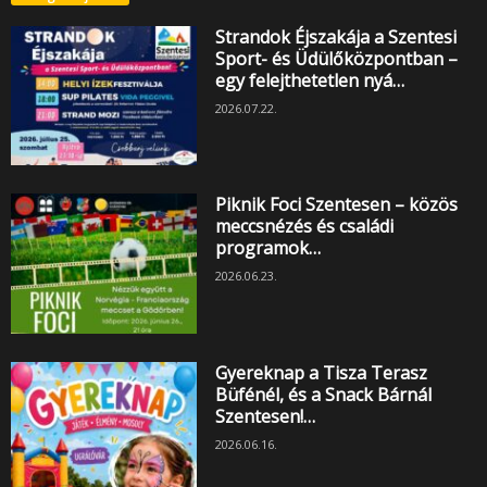
Strandok Éjszakája a Szentesi
Sport- és Üdülőközpontban –
egy felejthetetlen nyá…
2026.07.22.
Piknik Foci Szentesen – közös
meccsnézés és családi
programok…
2026.06.23.
Gyereknap a Tisza Terasz
Büfénél, és a Snack Bárnál
Szentesen!…
2026.06.16.