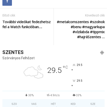
Előző cikk
Következő cikk
További videókat fedezhetsz
#metalcomszentes #szolnok
fel a Watch funkcióban….
#benu #magyarkupa
#vízilabda #tippmix
#hajráSzentes …
SZENTES
Szórványos Felhőzet
29.5
°
C
29.5
°
29.5
°
30%
4.9m/s
33%
SZO
VAS
HÉT
KED
SZE