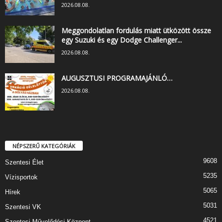
2026.08.08.
Meggondolatlan fordulás miatt ütközött össze
egy Suzuki és egy Dodge Challenger...
2026.08.08.
AUGUSZTUSI PROGRAMAJÁNLÓ…
2026.08.08.
NÉPSZERŰ KATEGÓRIÁK
9608
Szentesi Élet
5235
Vízisportok
5065
Hírek
5031
Szentesi VK
4521
Szentesi Művelődési Központ