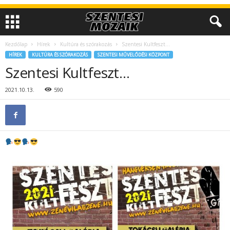
Kezdőlap
Hírek
Kultúra és szórakozás
Szentesi Kultfeszt…
HÍREK
KULTÚRA ÉS SZÓRAKOZÁS
SZENTESI MŰVELŐDÉSI KÖZPONT
Szentesi Kultfeszt…
2021.10.13.
590