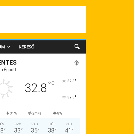
UM
KERESŐ
ENTES
a Égbolt
°
32.8
°
C
32.8
°
32.8
31%
2m/s
8%
ÉN
SZO
VAS
HÉT
KED
38
°
33
°
35
°
38
°
41
°