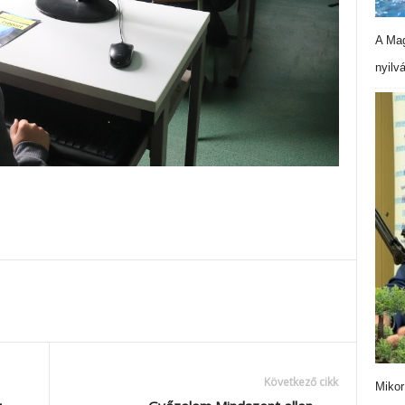
A Mag
nyilv
Következő cikk
Mikor