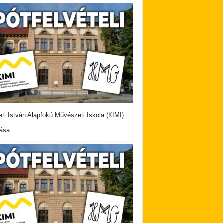
eti István Alapfokú Művészeti Iskola (KIMI)
vása…