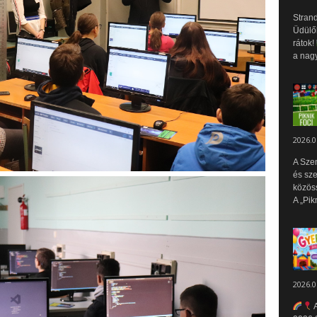
Strand
Üdülők
rátok!
a nagy
2026.0
A Sze
és sz
közös
A „Pik
2026.0
A