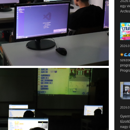
2026.0
egy vi
Arcfes
2026.0
szezo
progr
Progr
2026.0
Gyerm
tűzolt
nagy ö