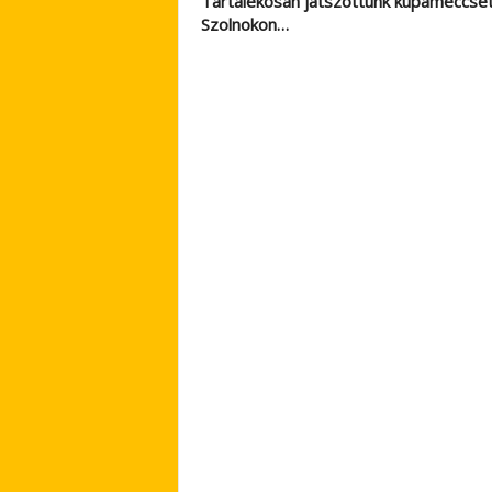
Tartalékosan játszottunk kupameccse
Szolnokon…