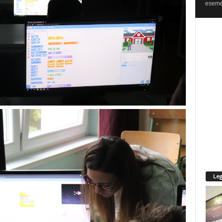
esemén
Leg