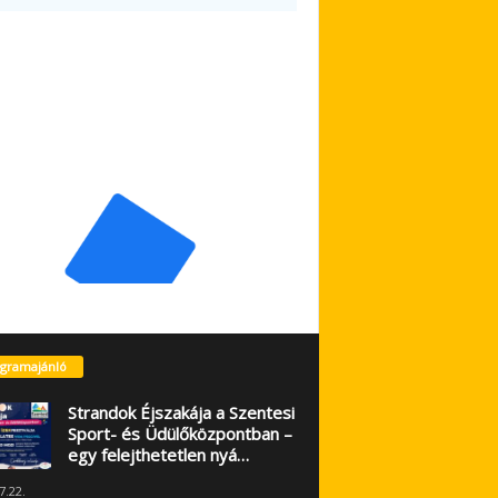
gramajánló
Strandok Éjszakája a Szentesi
Sport- és Üdülőközpontban –
egy felejthetetlen nyá…
7.22.