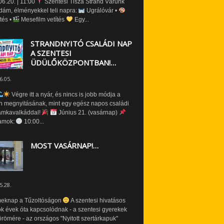
6.20. | 11:00
Szentesi Tisza Strand Várunk
dám, élményekkel teli napra:
Ugrálóvár •
tés •
Mesefilm vetítés
Egy...
STRANDNYITÓ CSALÁDI NAP
A SZENTESI
ÜDÜLŐKÖZPONTBAN!…
6.05.
Végre itt a nyár, és nincs is jobb módja a
n megnyitásának, mint egy egész napos családi
amkavalkáddal!
Június 21. (vasárnap)
amok:
10:00...
MOST VASÁRNAP!…
5.28.
eknap a Tűzoltóságon
A szentesi hivatásos
ók évek óta kapcsolódnak - a szentesi gyerekek
römére - az országos "Nyitott szertárkapuk"