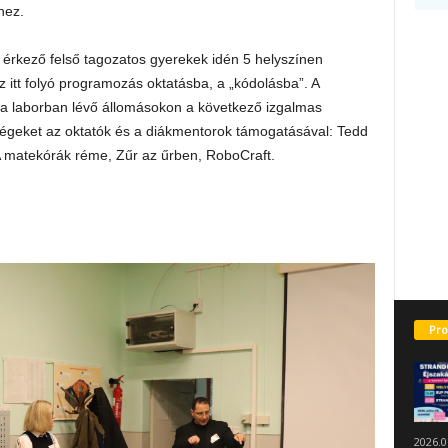
hez.
 érkező felső tagozatos gyerekek idén 5 helyszínen
az itt folyó programozás oktatásba, a „kódolásba”. A
a laborban lévő állomásokon a következő izgalmas
ségeket az oktatók és a diákmentorok támogatásával: Tedd
 A matekórák réme, Zűr az űrben, RoboCraft.
Pro
2026.0