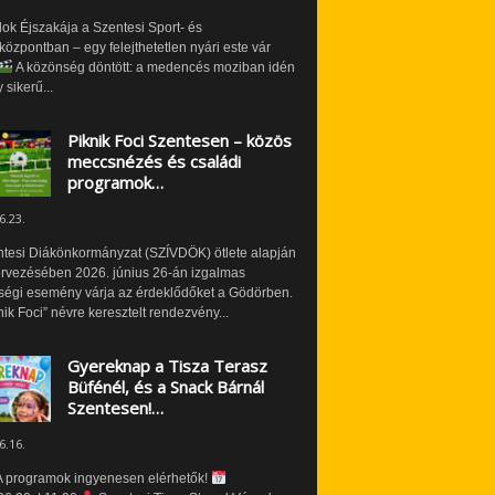
ok Éjszakája a Szentesi Sport- és
özpontban – egy felejthetetlen nyári este vár
A közönség döntött: a medencés moziban idén
 sikerű...
Piknik Foci Szentesen – közös
meccsnézés és családi
programok…
6.23.
ntesi Diákönkormányzat (SZÍVDÖK) ötlete alapján
ervezésében 2026. június 26-án izgalmas
ségi esemény várja az érdeklődőket a Gödörben.
nik Foci” névre keresztelt rendezvény...
Gyereknap a Tisza Terasz
Büfénél, és a Snack Bárnál
Szentesen!…
6.16.
 programok ingyenesen elérhetők!