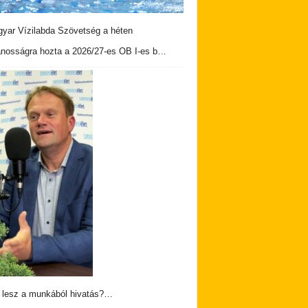
yar Vízilabda Szövetség a héten
ánosságra hozta a 2026/27-es OB I-es b…
 lesz a munkából hivatás?…