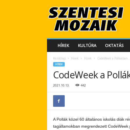
S
z
e
n
t
e
s
HÍREK
KULTÚRA
OKTATÁS
i
M
Kezdőlap
Hírek
Hírek
CodeWeek a Pollákban
o
HÍREK
z
CodeWeek a Poll
a
i
k
2021.10.13.
442
A Pollák közel 60 általános iskolás diák r
tagállamokban megrendezett CodeWeek pr