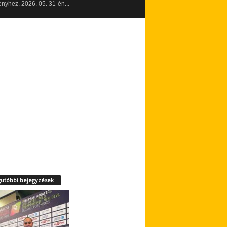
yhez. 2026. 05. 31-én...
utóbbi bejegyzések