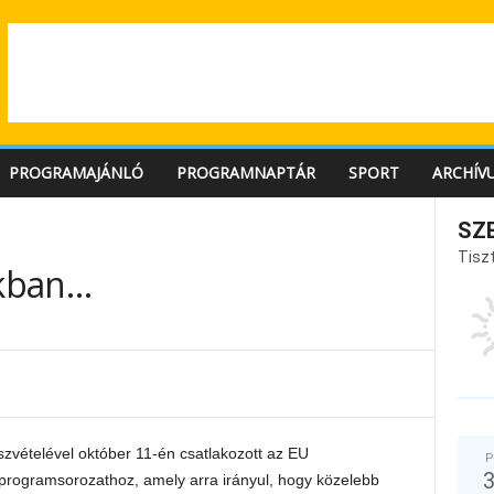
PROGRAMAJÁNLÓ
PROGRAMNAPTÁR
SPORT
ARCHÍV
…
SZ
Tiszt
ákban…
észvételével október 11-én csatlakozott az EU
P
ogramsorozathoz, amely arra irányul, hogy közelebb