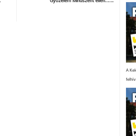
t
Győzelem Mindszent ellen……..
A Kel
felhí