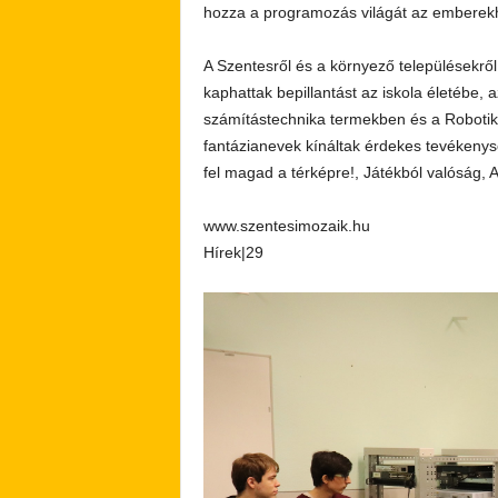
hozza a programozás világát az emberek
A Szentesről és a környező településekről
kaphattak bepillantást az iskola életébe, 
számítástechnika termekben és a Robotik
fantázianevek kínáltak érdekes tevékeny
fel magad a térképre!, Játékból valóság,
www.szentesimozaik.hu
Hírek|29