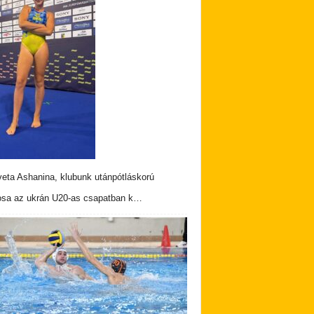
veta Ashanina, klubunk utánpótláskorú
osa az ukrán U20-as csapatban k…