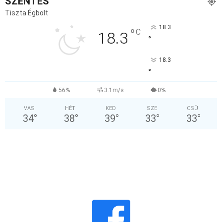
SZENTES
Tiszta Égbolt
18.3
°
C
18.3
°
18.3
°
56%
3.1m/s
0%
VAS
HÉT
KED
SZE
CSÜ
34
°
38
°
39
°
33
°
33
°