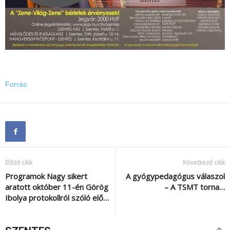
Forrás
Előző cikk
Következő cikk
Programok Nagy sikert
A gyógypedagógus válaszol
aratott október 11-én Görög
– A TSMT torna…
Ibolya protokollról szóló elő…