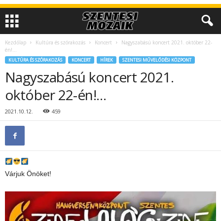
Kezdőlap
Kultúra és szórakozás
Koncert
Nagyszabású koncert 2021. október 22-
én!…
KULTÚRA ÉS SZÓRAKOZÁS
KONCERT
HÍREK
SZENTESI MŰVELŐDÉSI KÖZPONT
Nagyszabású koncert 2021.
október 22-én!…
2021.10.12.
459
Várjuk Önöket!