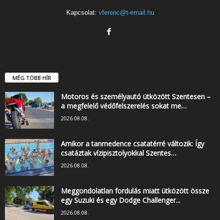
Kapcsolat:
vferenc@t-email.hu
MÉG TÖBB HÍR
Motoros és személyautó ütközött Szentesen –
a megfelelő védőfelszerelés sokat me…
2026.08.08.
Amikor a tanmedence csatatérré változik: Így
csatáztak vízipisztolyokkal Szentes…
2026.08.08.
Meggondolatlan fordulás miatt ütközött össze
egy Suzuki és egy Dodge Challenger...
2026.08.08.