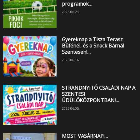
programok…
2026.06.23.
Gyereknap a Tisza Terasz
Büfénél, és a Snack Bárnál
Szentesen!…
2026.06.16.
STRANDNYITÓ CSALÁDI NAP A
SZENTESI
ÜDÜLŐKÖZPONTBAN!…
2026.06.05.
MOST VASÁRNAP!…