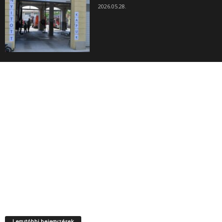
2026.05.28.
Legutóbbi bejegyzések