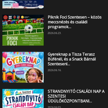
Piknik Foci Szentesen – közös
meccsnézés és családi
programok…
2026.06.23.
Gyereknap a Tisza Terasz
Büfénél, és a Snack Bárnál
Szentesen!…
2026.06.16.
STRANDNYITÓ CSALÁDI NAP A
SZENTESI
ÜDÜLŐKÖZPONTBAN!…
2026.06.05.