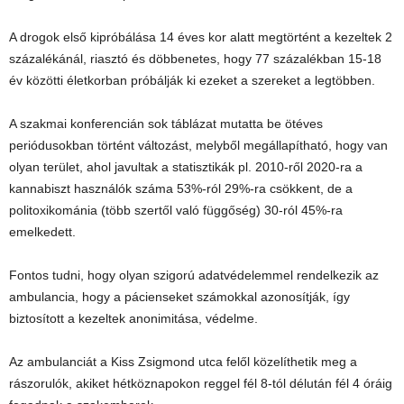
A drogok első kipróbálása 14 éves kor alatt megtörtént a kezeltek 2
százalékánál, riasztó és döbbenetes, hogy 77 százalékban 15-18
év közötti életkorban próbálják ki ezeket a szereket a legtöbben.
A szakmai konferencián sok táblázat mutatta be ötéves
periódusokban történt változást, melyből megállapítható, hogy van
olyan terület, ahol javultak a statisztikák pl. 2010-ről 2020-ra a
kannabiszt használók száma 53%-ról 29%-ra csökkent, de a
politoxikománia (több szertől való függőség) 30-ról 45%-ra
emelkedett.
Fontos tudni, hogy olyan szigorú adatvédelemmel rendelkezik az
ambulancia, hogy a pácienseket számokkal azonosítják, így
biztosított a kezeltek anonimitása, védelme.
Az ambulanciát a Kiss Zsigmond utca felől közelíthetik meg a
rászorulók, akiket hétköznapokon reggel fél 8-tól délután fél 4 óráig