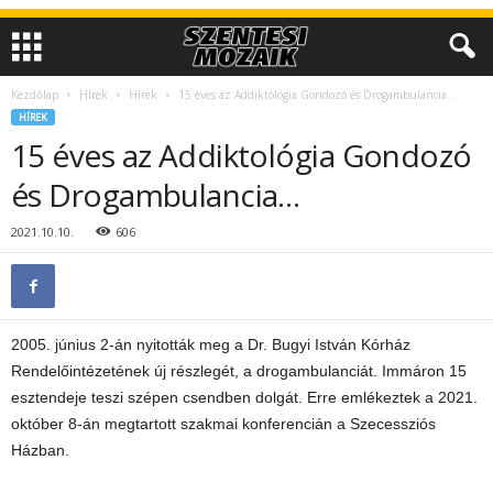
Kezdőlap
Hírek
Hírek
15 éves az Addiktológia Gondozó és Drogambulancia…
HÍREK
15 éves az Addiktológia Gondozó
és Drogambulancia…
2021.10.10.
606
2005. június 2-án nyitották meg a Dr. Bugyi István Kórház
Rendelőintézetének új részlegét, a drogambulanciát. Immáron 15
esztendeje teszi szépen csendben dolgát. Erre emlékeztek a 2021.
október 8-án megtartott szakmai konferencián a Szecessziós
Házban.