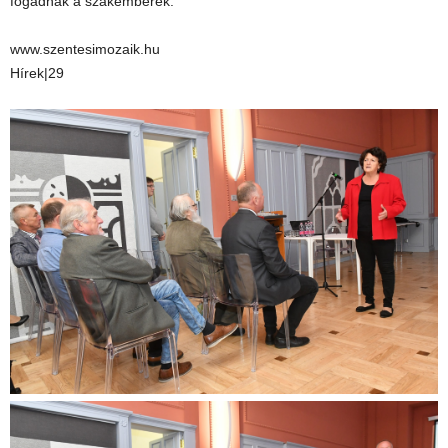
fogadnak a szakemberek.
www.szentesimozaik.hu
Hírek|29