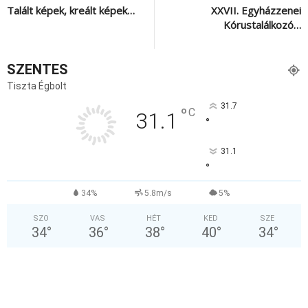
Talált képek, kreált képek…
XXVII. Egyházzenei
Kórustalálkozó…
SZENTES
Tiszta Égbolt
31.7
°
C
31.1
°
31.1
°
34%
5.8m/s
5%
SZO
VAS
HÉT
KED
SZE
34
°
36
°
38
°
40
°
34
°