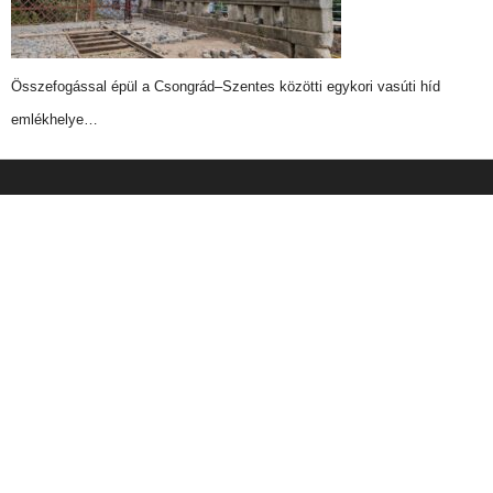
Összefogással épül a Csongrád–Szentes közötti egykori vasúti híd
emlékhelye…