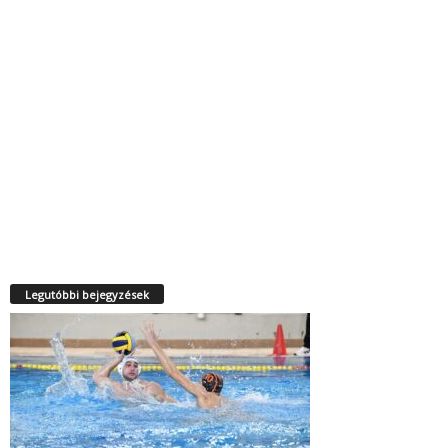
Legutóbbi bejegyzések