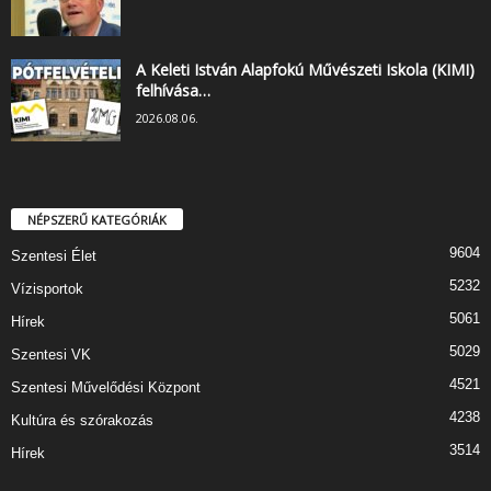
A Keleti István Alapfokú Művészeti Iskola (KIMI)
felhívása…
2026.08.06.
NÉPSZERŰ KATEGÓRIÁK
9604
Szentesi Élet
5232
Vízisportok
5061
Hírek
5029
Szentesi VK
4521
Szentesi Művelődési Központ
4238
Kultúra és szórakozás
3514
Hírek