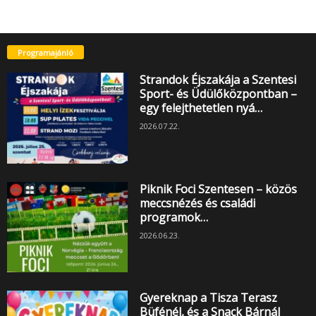
Programajánló
Strandok Éjszakája a Szentesi
Sport- és Üdülőközpontban –
egy felejthetetlen nyá…
2026.07.22.
Piknik Foci Szentesen – közös
meccsnézés és családi
programok…
2026.06.23.
Gyereknap a Tisza Terasz
Büfénél, és a Snack Bárnál