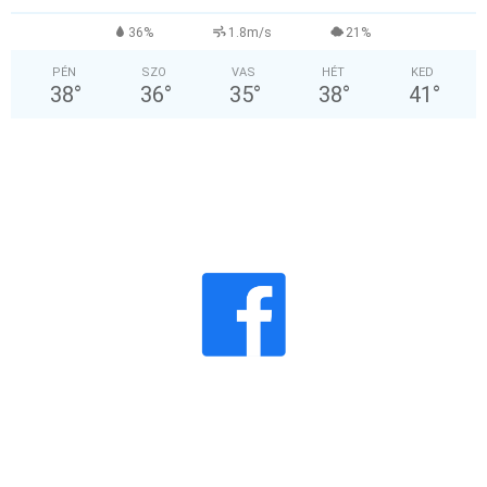
36%
1.8m/s
21%
PÉN
SZO
VAS
HÉT
KED
38
°
36
°
35
°
38
°
41
°