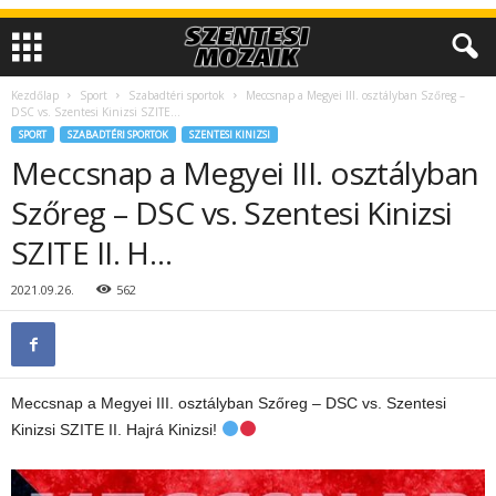
Kezdőlap
Sport
Szabadtéri sportok
Meccsnap a Megyei III. osztályban Szőreg –
DSC vs. Szentesi Kinizsi SZITE...
SPORT
SZABADTÉRI SPORTOK
SZENTESI KINIZSI
Meccsnap a Megyei III. osztályban
Szőreg – DSC vs. Szentesi Kinizsi
SZITE II. H…
2021.09.26.
562
Meccsnap a Megyei III. osztályban Szőreg – DSC vs. Szentesi
Kinizsi SZITE II. Hajrá Kinizsi!