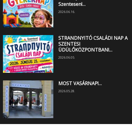
Szentesen!…
2026.06.16.
STRANDNYITÓ CSALÁDI NAP A
SZENTESI
ÜDÜLŐKÖZPONTBAN!…
2026.06.05.
MOST VASÁRNAP!…
2026.05.28.