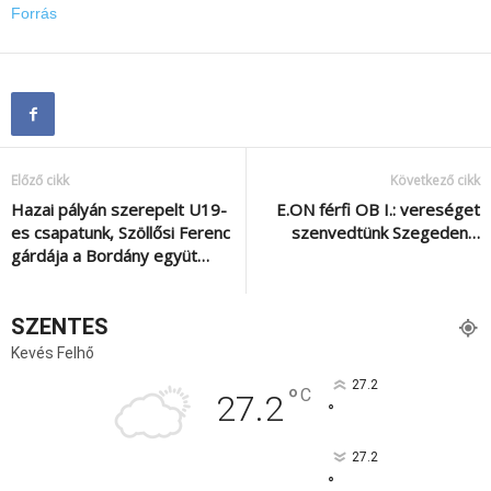
Forrás
Előző cikk
Következő cikk
Hazai pályán szerepelt U19-
E.ON férfi OB I.: vereséget
es csapatunk, Szöllősi Ferenc
szenvedtünk Szegeden…
gárdája a Bordány együt…
SZENTES
Kevés Felhő
27.2
°
C
27.2
°
27.2
°