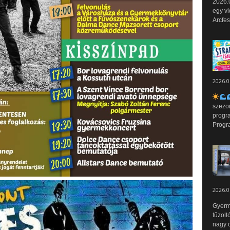
2026.0
egy vi
Arcfes
2026.0
szezo
progr
Progr
2026.0
Gyerm
tűzolt
nagy ö