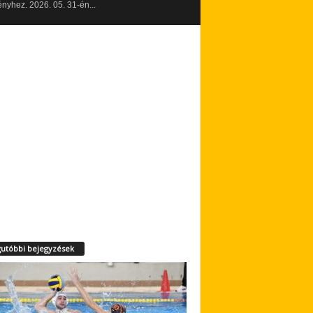
yhez. 2026. 05. 31-én...
utóbbi bejegyzések