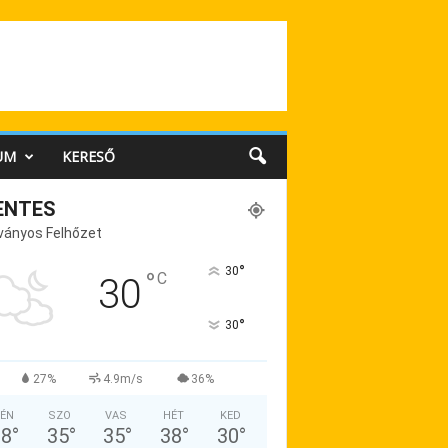
UM
KERESŐ
ENTES
ványos Felhőzet
°
30
°
C
30
°
30
27%
4.9m/s
36%
ÉN
SZO
VAS
HÉT
KED
38
°
35
°
35
°
38
°
30
°