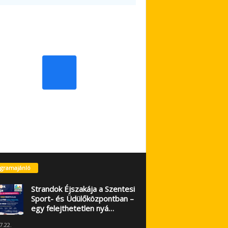
gramajánló
Strandok Éjszakája a Szentesi
Sport- és Üdülőközpontban –
egy felejthetetlen nyá…
7.22.