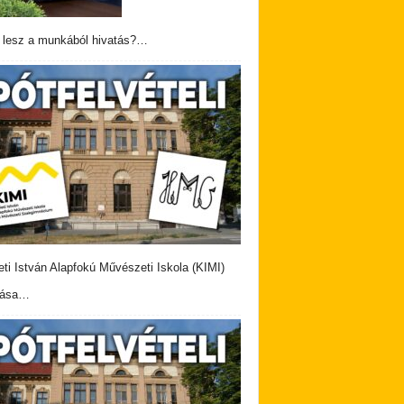
 lesz a munkából hivatás?…
eti István Alapfokú Művészeti Iskola (KIMI)
vása…