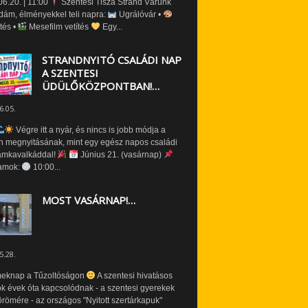
6.20. | 11:00
Szentesi Tisza Strand Várunk
dám, élményekkel teli napra:
Ugrálóvár •
tés •
Mesefilm vetítés
Egy...
STRANDNYITÓ CSALÁDI NAP
A SZENTESI
ÜDÜLŐKÖZPONTBAN!…
6.05.
Végre itt a nyár, és nincs is jobb módja a
n megnyitásának, mint egy egész napos családi
amkavalkáddal!
Június 21. (vasárnap)
amok:
10:00...
MOST VASÁRNAP!…
5.28.
eknap a Tűzoltóságon
A szentesi hivatásos
ók évek óta kapcsolódnak - a szentesi gyerekek
römére - az országos "Nyitott szertárkapuk"