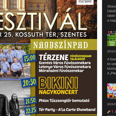
Strand
Üdülők
rátok!
a nagy
2026.0
A Sze
és sz
közös
A „Pik
2026.0
A