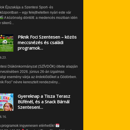
ok Éjszakája a Szentesi Sport- és
özpontban – egy felejthetetlen nyári este vár
A közönség döntött: a medencés moziban idén
 sikerű...
Piknik Foci Szentesen – közös
meccsnézés és családi
programok…
6.23.
ntesi Diákönkormányzat (SZÍVDÖK) ötlete alapján
ervezésében 2026. június 26-án izgalmas
ségi esemény várja az érdeklődőket a Gödörben.
nik Foci” névre keresztelt rendezvény...
Gyereknap a Tisza Terasz
Büfénél, és a Snack Bárnál
Szentesen!…
6.16.
 programok ingyenesen elérhetők!