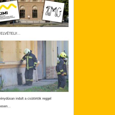
ELVÉTELI!…
nydúsan indult a csütörtök reggel
tesen…