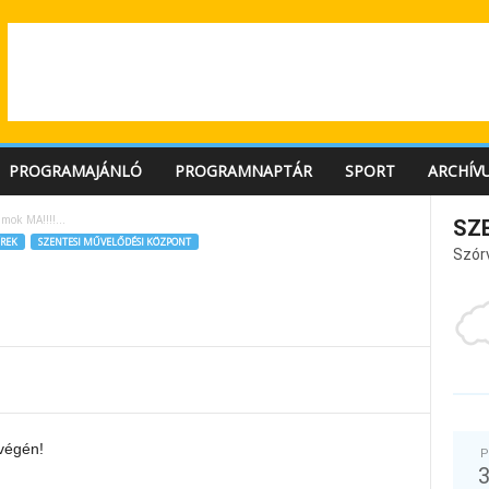
PROGRAMAJÁNLÓ
PROGRAMNAPTÁR
SPORT
ARCHÍV
amok MA!!!!…
SZ
REK
SZENTESI MŰVELŐDÉSI KÖZPONT
Szór
…
tvégén!
P