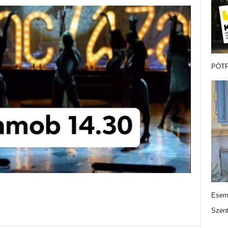
PÓTF
Esemé
Szen