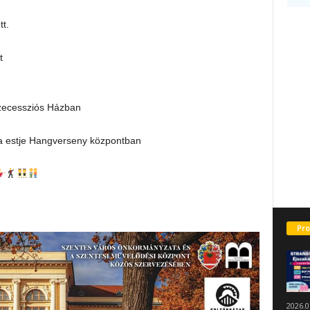
t.
t
Szecessziós Házban
ra estje Hangverseny központban
Pro
2026.0