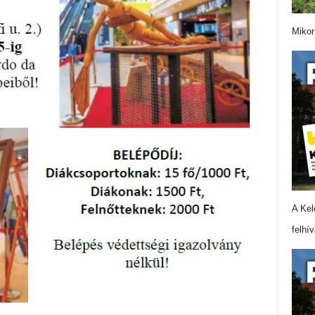
Mikor
A Kel
felhí