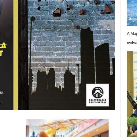
A Mag
nyilv