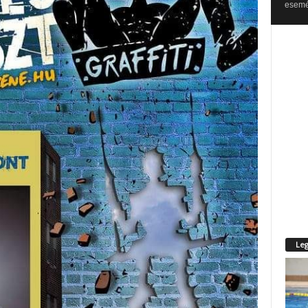
esemén
Leg