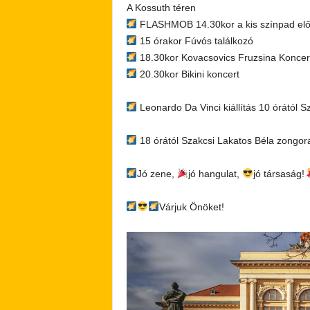
A Kossuth téren
FLASHMOB 14.30kor a kis színpad előt
15 órakor Fúvós találkozó
18.30kor Kovacsovics Fruzsina Koncer
20.30kor Bikini koncert
Leonardo Da Vinci kiállítás 10 órától 
18 órától Szakcsi Lakatos Béla zongo
Jó zene,
jó hangulat,
jó társaság!
Várjuk Önöket!