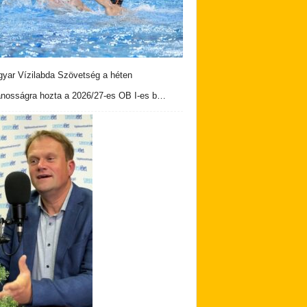
yar Vízilabda Szövetség a héten
ánosságra hozta a 2026/27-es OB I-es b…