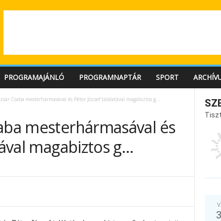
PROGRAMAJÁNLÓ
PROGRAMNAPTÁR
SPORT
ARCHÍV
zsár Csaba mesterhármasával és Péter József találatával magabiztos g…
SZ
Tiszt
saba mesterhármasával és
atával magabiztos g…
V