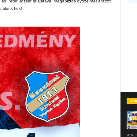
s Péter József találatával magabiztos győzelmet aratott
lálunk fiúk!
Pro
2026.0