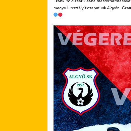
Frank Boldizsár Csaba mesterhármasával é
megye I. osztályú csapatunk Algyőn. Gratu