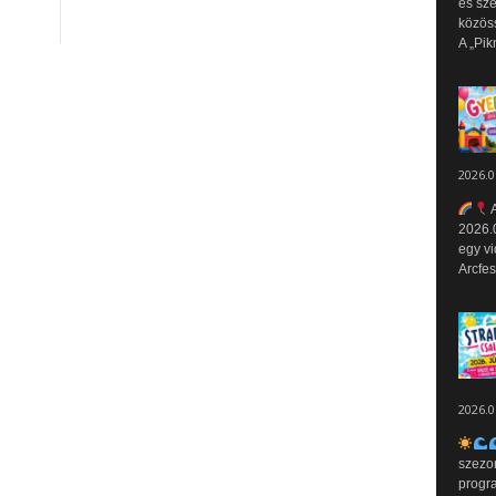
és sz
közös
A „Pik
2026.0
A
2026.0
egy vi
Arcfes
2026.0
szezo
progr