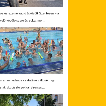
os és személyautó ütközött Szentesen – a
lelő védőfelszerelés sokat me…
r a tanmedence csatatérré változik: Így
ztak vízipisztolyokkal Szentes…