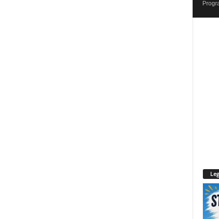
Progr
Leg