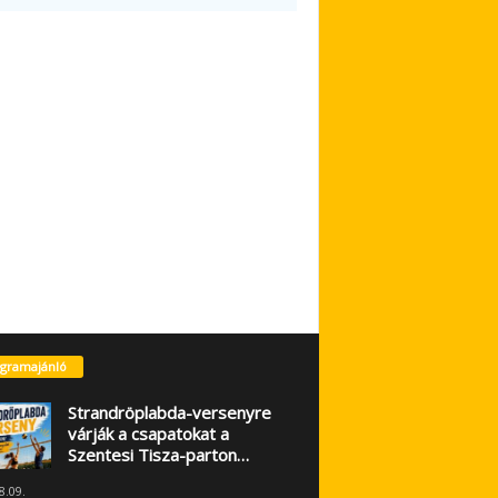
gramajánló
Strandröplabda-versenyre
várják a csapatokat a
Szentesi Tisza-parton…
8.09.