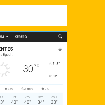
UM
KERESŐ
ENTES
a Égbolt
°
31.1
°
C
30
°
30
32%
3.6m/s
0%
AS
HÉT
KED
SZE
CSÜ
33
°
40
°
40
°
34
°
33
°