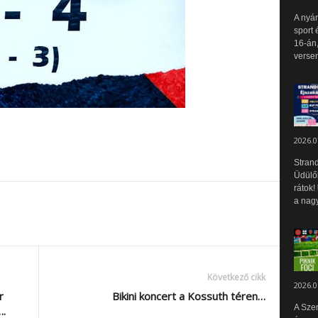
A nyár
sport 
16-án,
versen
2026.0
Strand
Üdülők
rátok!
a nagy
Következő cikk
2026.0
r
Bikini koncert a Kossuth téren…
A Sze
….