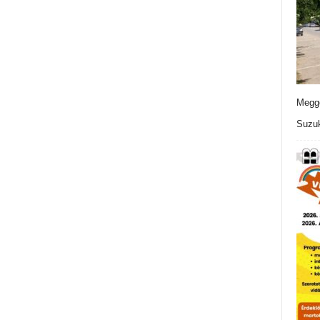
Meggo
Suzuk