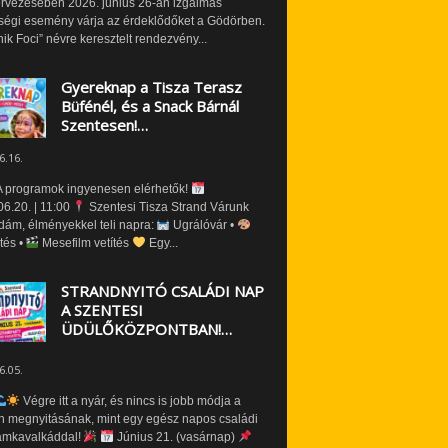
ervezésében 2026. június 26-án izgalmas
ségi esemény várja az érdeklődőket a Gödörben.
nik Foci” névre keresztelt rendezvény...
Gyereknap a Tisza Terasz
Büfénél, és a Snack Bárnál
Szentesen!…
6.16.
 programok ingyenesen elérhetők!
6.20. | 11:00
Szentesi Tisza Strand Várunk
dám, élményekkel teli napra:
Ugrálóvár •
tés •
Mesefilm vetítés
Egy...
STRANDNYITÓ CSALÁDI NAP
A SZENTESI
ÜDÜLŐKÖZPONTBAN!…
6.05.
Végre itt a nyár, és nincs is jobb módja a
n megnyitásának, mint egy egész napos családi
amkavalkáddal!
Június 21. (vasárnap)