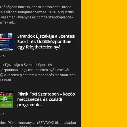
i hőségben nincs is jobb kikapcsolódás, mint a
és a vízparti hangulat ötvözése. 2026. augusztus
 vasárnap látványos és pörgős strandröplabda-
ynek ad...
Strandok Éjszakája a Szentesi
Sport- és Üdülőközpontban –
egy felejthetetlen nyá…
7.22.
ok Éjszakája a Szentesi Sport- és
özpontban – egy felejthetetlen nyári este vár
A közönség döntött: a medencés moziban idén
 sikerű...
Piknik Foci Szentesen – közös
meccsnézés és családi
programok…
6.23.
ntesi Diákönkormányzat (SZÍVDÖK) ötlete alapján