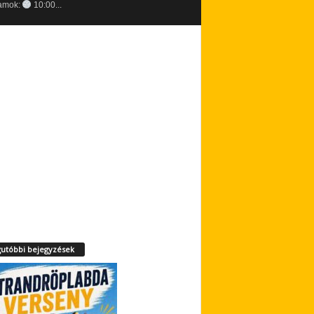
amok:
10:00...
utóbbi bejegyzések