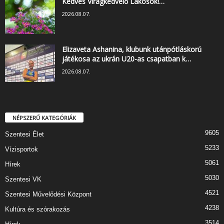
Kedves Virágkedvelő Lakosok!…
2026.08.07.
Elizaveta Ashanina, klubunk utánpótláskorú
játékosa az ukrán U20-as csapatban k…
2026.08.07.
NÉPSZERŰ KATEGÓRIÁK
9605
Szentesi Élet
5233
Vízisportok
5061
Hírek
5030
Szentesi VK
4521
Szentesi Művelődési Központ
4238
Kultúra és szórakozás
3514