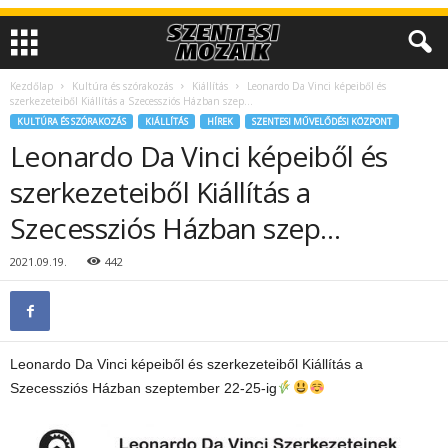
Kezdőlap
Kultúra és szórakozás
Kiállítás
Leonardo Da Vinci képeiből és
szerkezeteiből Kiállítás a Szecessziós Házban szep…
KULTÚRA ÉS SZÓRAKOZÁS
KIÁLLÍTÁS
HÍREK
SZENTESI MŰVELŐDÉSI KÖZPONT
Leonardo Da Vinci képeiből és
szerkezeteiből Kiállítás a
Szecessziós Házban szep…
2021.09.19.
442
Leonardo Da Vinci képeiből és szerkezeteiből Kiállítás a
Szecessziós Házban szeptember 22-25-ig