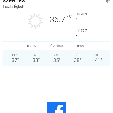
SZENTES
Tiszta Égbolt
38.9
°
C
36.7
°
36.7
°
22%
2.2m/s
6%
PÉN
SZO
VAS
HÉT
KED
37
°
33
°
35
°
38
°
41
°