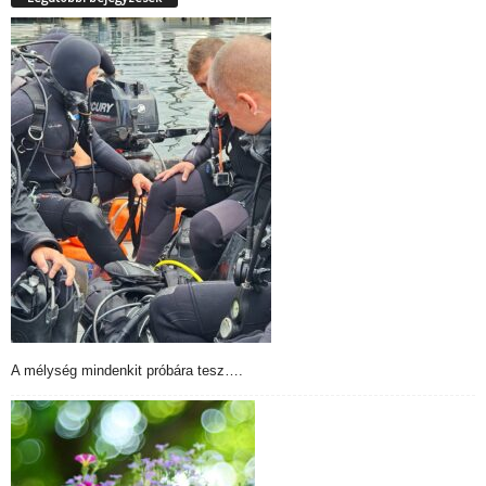
A mélység mindenkit próbára tesz….