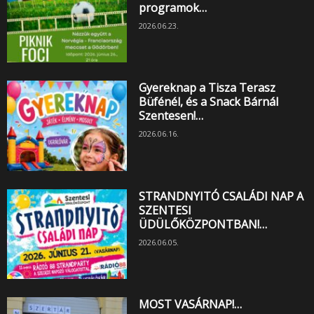
programok…
2026.06.23.
Gyereknap a Tisza Terasz
Büfénél, és a Snack Bárnál
Szentesen!…
2026.06.16.
STRANDNYITÓ CSALÁDI NAP A
SZENTESI
ÜDÜLŐKÖZPONTBAN!…
2026.06.05.
MOST VASÁRNAP!…