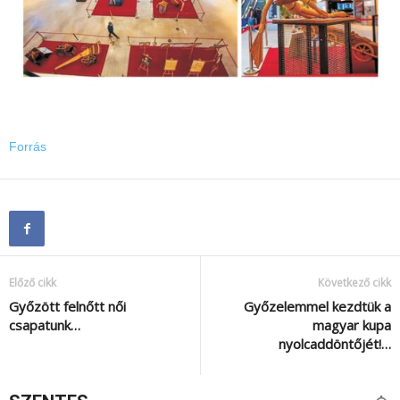
Forrás
Előző cikk
Következő cikk
Győzött felnőtt női
Győzelemmel kezdtük a
csapatunk…
magyar kupa
nyolcaddöntőjét!…