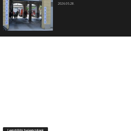
2026.05.28.
Legutóbbi bejegyzések