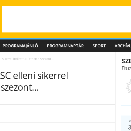
PROGRAMAJÁNLÓ
PROGRAMNAPTÁR
SPORT
ARCHÍV
ni sikerrel indítottuk itthon a szezont…
SZ
Tiszt
SC elleni sikerrel
a szezont…
P