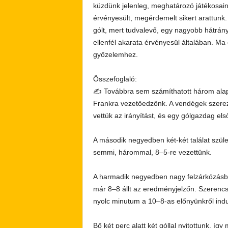
küzdünk jelenleg, meghatározó játékosai
érvényesült, megérdemelt sikert arattunk.
gólt, mert tudvalevő, egy nagyobb hátrány
ellenfél akarata érvényesül általában. Ma e
győzelemhez.
Összefoglaló:
✍️ Továbbra sem számíthatott három alape
Frankra vezetőedzőnk. A vendégek szere
vettük az irányítást, és egy gólgazdag el
A második negyedben két-két találat szüle
semmi, hárommal, 8–5-re vezettünk.
A harmadik negyedben nagy felzárkózásba 
már 8–8 állt az eredményjelzőn. Szerencsé
nyolc minutum a 10–8-as előnyünkről indu
Bő két perc alatt két góllal nyitottunk, íg