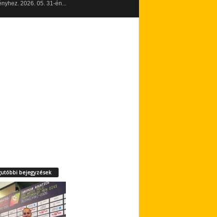
yhez. 2026. 05. 31-én...
utóbbi bejegyzések