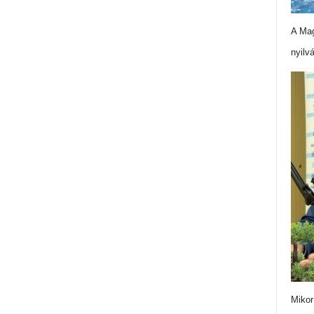
A Mag
nyilv
Mikor