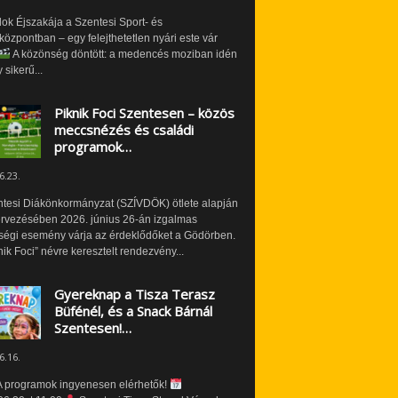
ok Éjszakája a Szentesi Sport- és
özpontban – egy felejthetetlen nyári este vár
A közönség döntött: a medencés moziban idén
 sikerű...
Piknik Foci Szentesen – közös
meccsnézés és családi
programok…
6.23.
ntesi Diákönkormányzat (SZÍVDÖK) ötlete alapján
ervezésében 2026. június 26-án izgalmas
ségi esemény várja az érdeklődőket a Gödörben.
nik Foci” névre keresztelt rendezvény...
Gyereknap a Tisza Terasz
Büfénél, és a Snack Bárnál
Szentesen!…
6.16.
 programok ingyenesen elérhetők!