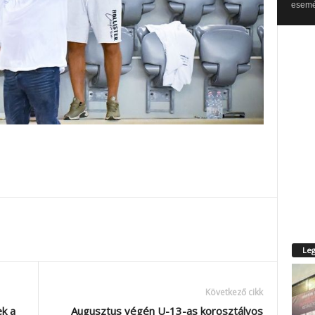
esemén
Leg
Következő cikk
ek a
Augusztus végén U-13-as korosztályos