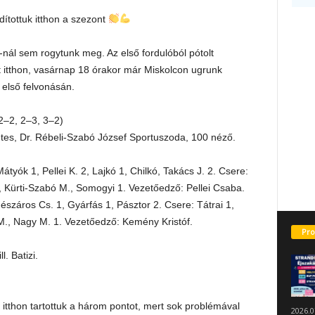
dítottuk itthon a szezont
nál sem rogytunk meg. Az első fordulóból pótolt
itthon, vasárnap 18 órakor már Miskolcon ugrunk
első felvonásán.
–2, 2–3, 3–2)
entes, Dr. Rébeli-Szabó József Sportuszoda, 100 néző.
yók 1, Pellei K. 2, Lajkó 1, Chilkó, Takács J. 2. Csere:
 Kürti-Szabó M., Somogyi 1. Vezetőedző: Pellei Csaba.
száros Cs. 1, Gyárfás 1, Pásztor 2. Csere: Tátrai 1,
 M., Nagy M. 1. Vezetőedző: Kemény Kristóf.
Pro
. Batizi.
itthon tartottuk a három pontot, mert sok problémával
2026.0