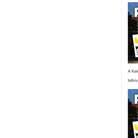
A Kel
felhí