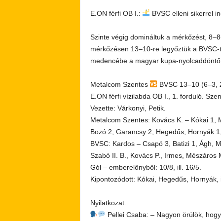
E.ON férfi OB I.:
BVSC elleni sikerrel in
Szinte végig domináltuk a mérkőzést, 8–8-
mérkőzésen 13–10-re legyőztük a BVSC-t 
medencébe a magyar kupa-nyolcaddöntő 
Metalcom Szentes
BVSC 13–10 (6–3, 2
E.ON férfi vízilabda OB I., 1. forduló. Sz
Vezette: Várkonyi, Petik.
Metalcom Szentes: Kovács K. – Kókai 1, Mát
Bozó 2, Garancsy 2, Hegedűs, Hornyák 1,
BVSC: Kardos – Csapó 3, Batizi 1, Ágh, Mé
Szabó II. B., Kovács P., Irmes, Mészáros
Gól – emberelőnyből: 10/8, ill. 16/5.
Kipontozódott: Kókai, Hegedűs, Hornyák, ill
Nyilatkozat:
Pellei Csaba: – Nagyon örülök, hogy 