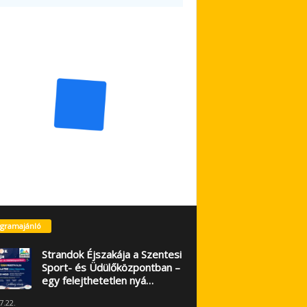
gramajánló
Strandok Éjszakája a Szentesi
Sport- és Üdülőközpontban –
egy felejthetetlen nyá…
7.22.