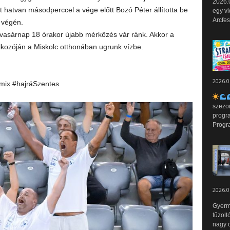
2026.0
hatvan másodperccel a vége előtt Bozó Péter állította be
egy vi
Arcfes
 végén.
vasárnap 18 órakor újabb mérkőzés vár ránk. Akkor a
kozóján a Miskolc otthonában ugrunk vízbe.
2026.0
mix #hajráSzentes
szezo
progr
Progr
2026.0
Gyerm
tűzolt
nagy ö