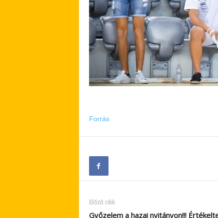
Forrás
Előző cikk
Győzelem a hazai nyitányon!!! Értékelt