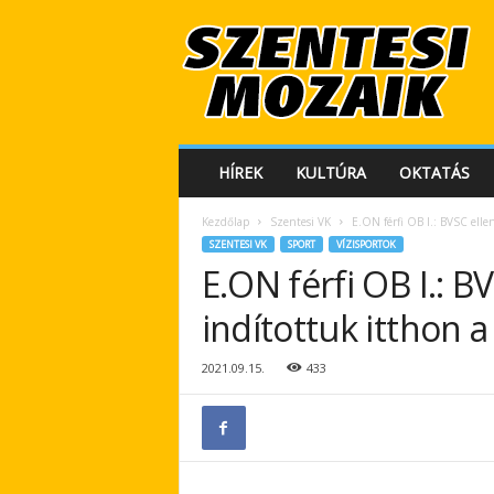
S
z
e
n
t
e
s
HÍREK
KULTÚRA
OKTATÁS
i
M
Kezdőlap
Szentesi VK
E.ON férfi OB I.: BVSC elle
o
SZENTESI VK
SPORT
VÍZISPORTOK
z
E.ON férfi OB I.: BV
a
i
indítottuk itthon 
k
2021.09.15.
433