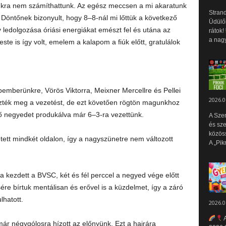
nkra nem számíthattunk. Az egész meccsen a mi akaratunk
Strand
 Döntőnek bizonyult, hogy 8–8-nál mi lőttük a következő
Üdülők
 ledolgozása óriási energiákat emészt fel és utána az
rátok!
a nagy
ste is így volt, emelem a kalapom a fiúk előtt, gratulálok
mberünkre, Vörös Viktorra, Meixner Mercellre és Pellei
2026.0
zték meg a vezetést, de ezt követően rögtön magunkhoz
ső negyedet produkálva már 6–3-ra vezettünk.
A Sze
és sz
közös
tett mindkét oldalon, így a nagyszünetre nem változott
A „Pik
kezdett a BVSC, két és fél perccel a negyed vége előtt
re bírtuk mentálisan és erővel is a küzdelmet, így a záró
lhatott.
2026.0
A
y már négygólosra hízott az előnyünk. Ezt a hajrára