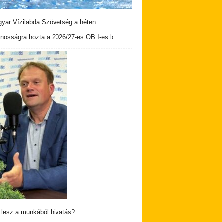
yar Vízilabda Szövetség a héten
ánosságra hozta a 2026/27-es OB I-es b…
 lesz a munkából hivatás?…