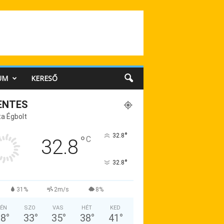
UM
KERESŐ
ENTES
a Égbolt
°
32.8
°
C
32.8
°
32.8
31%
2m/s
8%
ÉN
SZO
VAS
HÉT
KED
38
°
33
°
35
°
38
°
41
°