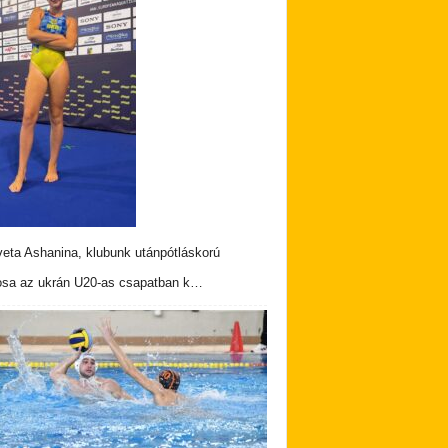
veta Ashanina, klubunk utánpótláskorú
osa az ukrán U20-as csapatban k…