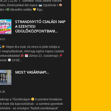
6.20. | 11:00
Szentesi Tisza Strand Várunk
dám, élményekkel teli napra:
Ugrálóvár •
tés •
Mesefilm vetítés
Egy...
STRANDNYITÓ CSALÁDI NAP
A SZENTESI
ÜDÜLŐKÖZPONTBAN!…
6.05.
Végre itt a nyár, és nincs is jobb módja a
n megnyitásának, mint egy egész napos családi
amkavalkáddal!
Június 21. (vasárnap)
amok:
10:00...
MOST VASÁRNAP!…
5.28.
eknap a Tűzoltóságon
A szentesi hivatásos
ók évek óta kapcsolódnak - a szentesi gyerekek
römére - az országos "Nyitott szertárkapuk"