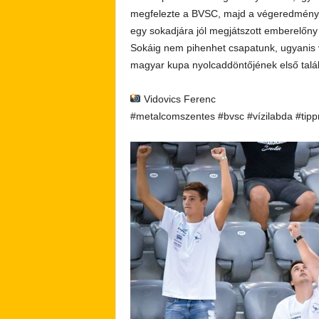
megfelezte a BVSC, majd a végeredményt 
egy sokadjára jól megjátszott emberelőny
Sokáig nem pihenhet csapatunk, ugyanis 
magyar kupa nyolcaddöntőjének első talál
Vidovics Ferenc
#metalcomszentes #bvsc #vízilabda #tipp