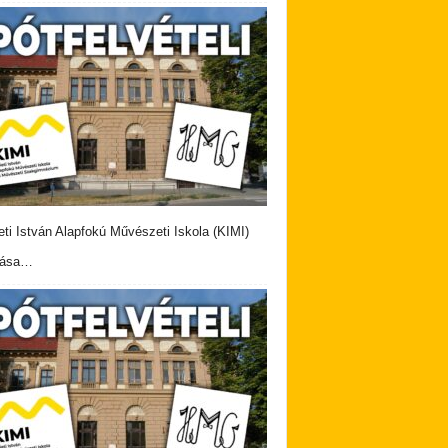
eti István Alapfokú Művészeti Iskola (KIMI)
vása…