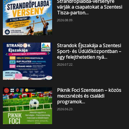
Strandröplabda-versenyre
várják a csapatokat a Szentesi
Tisza-parton…
2026.08.09.
Strandok Éjszakája a Szentesi
Sport- és Üdülőközpontban –
egy felejthetetlen nyá…
2026.07.22.
Piknik Foci Szentesen – közös
meccsnézés és családi
programok…
2026.06.23.