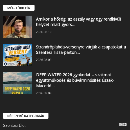
MÉG TÖBB HÍR
Amikor a hőség, az aszály vagy egy rendkívüli
helyzet miatt gyors...
2026.08.10.
Strandröplabda-versenyre várják a csapatokat a
Szentesi Tisza-parton…
2026.08.09.
DEEP WATER 2026 gyakorlat – szakmai
együttműködés és búvárminősítés Észak-
Macedó…
2026.08.09.
NÉPSZERŰ KATEGÓRIÁK
9608
Szentesi Élet