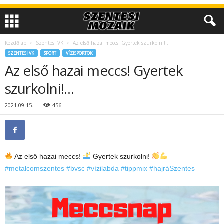
Kezdőlap
Szentesi VK
Az első hazai meccs! Gyertek szurkolni!…
SZENTESI VK
SPORT
VÍZISPORTOK
Az első hazai meccs! Gyertek
szurkolni!…
2021.09.15.
456
Az első hazai meccs!
Gyertek szurkolni!
#metalcomszentes
#bvsc
#vízilabda
#tippmix
#hajráSzentes