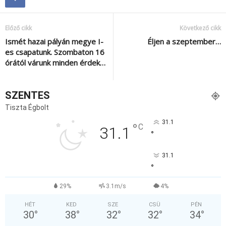
Előző cikk
Következő cikk
Ismét hazai pályán megye I-
Éljen a szeptember…
es csapatunk. Szombaton 16
órától várunk minden érdek…
SZENTES
Tiszta Égbolt
31.1
°
C
31.1
°
31.1
°
29%
3.1m/s
4%
HÉT
KED
SZE
CSÜ
PÉN
30
°
38
°
32
°
32
°
34
°