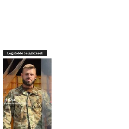
Legutóbbi bejegyzések