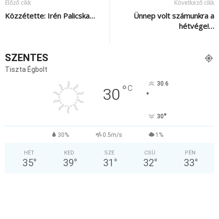
Előző cikk
Következő cikk
Közzétette: Irén Palicska…
Ünnep volt számunkra a
hétvége!…
SZENTES
Tiszta Égbolt
30.6
°
C
30
°
°
30
30%
0.5m/s
1%
HÉT
KED
SZE
CSÜ
PÉN
35
°
39
°
31
°
32
°
33
°