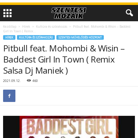
Kezdőlap
Hírek
Kultúra és szórakozás
Pitbull feat. Mohombi & Wisin – Baddest
Girl In Town ( Remix...
HÍREK
KULTÚRA ÉS SZÓRAKOZÁS
SZENTESI MŰVELŐDÉSI KÖZPONT
Pitbull feat. Mohombi & Wisin –
Baddest Girl In Town ( Remix
Salsa Dj Maniek )
2021.09.12.
460