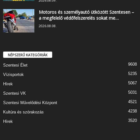
2026.08.09.
Motoros és személyautó ütközött Szentesen –
a megfelelő védőfelszerelés sokat me…
2026.08.08.
NÉPSZERŰ KATEGÓRIÁK
9608
Szentesi Élet
5235
Vízisportok
5067
Hírek
5031
Szentesi VK
4521
Szentesi Művelődési Központ
4238
Kultúra és szórakozás
3520
Hírek