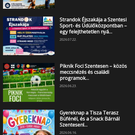
Strandok Éjszakája a Szentesi
Sport- és Üdülőközpontban –
egy felejthetetlen nyá…
2026.07.22.
Piknik Foci Szentesen – közös
meccsnézés és családi
programok…
2026.06.23.
Gyereknap a Tisza Terasz
Büfénél, és a Snack Bárnál
Szentesen!…
2026.06.16.