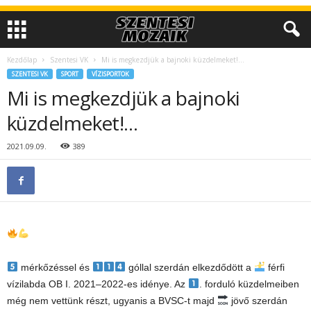
Kezdőlap
Szentesi VK
Mi is megkezdjük a bajnoki küzdelmeket!…
SZENTESI VK
SPORT
VÍZISPORTOK
Mi is megkezdjük a bajnoki
küzdelmeket!…
2021.09.09.
389
mérkőzéssel és
góllal szerdán elkezdődött a
férfi
vízilabda OB I. 2021–2022-es idénye. Az
. forduló küzdelmeiben
még nem vettünk részt, ugyanis a BVSC-t majd
jövő szerdán