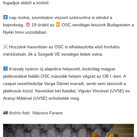
fogadjuk ebből a körből.
nap múlva, szombaton viszont számunkra is elindul a
bajnokság,
19 órától az
OSC vendégei leszünk Budapesten a
Nyéki Imre uszodában.
Hozzánk hasonlóan az OSC is elhalasztotta első fordulós
mérkőzését, ők a Szegedi VE vendégei lettek volna.
A tavaly nyáron új alapokra helyezett, kizárólag magyar
játékosokkal felálló OSC második helyen végzet az OB I.-ben. A
csapat vezetőedzője Varga Dániel maradt, senki sem távozott a
játékosok közül. Keretüket két fiatallal, Vigvári Vincével (UVSE) és
Aranyi Mátéval (UVSE) erősítették meg.
Archív fotó: Vidovics Ferenc