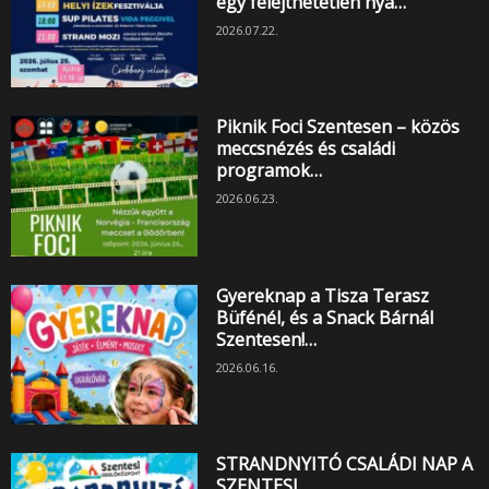
egy felejthetetlen nyá…
2026.07.22.
Piknik Foci Szentesen – közös
meccsnézés és családi
programok…
2026.06.23.
Gyereknap a Tisza Terasz
Büfénél, és a Snack Bárnál
Szentesen!…
2026.06.16.
STRANDNYITÓ CSALÁDI NAP A
SZENTESI