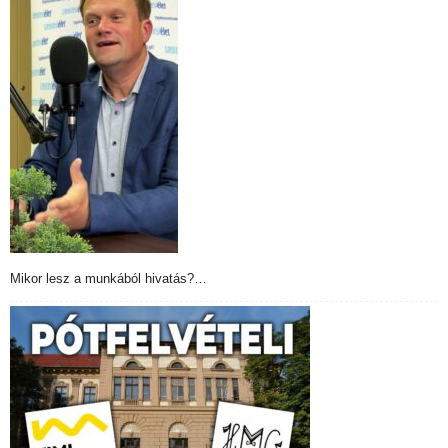
Mikor lesz a munkából hivatás?…