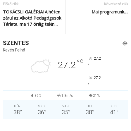
Előző cikk
Következő cikk
TOKÁCSLI GALÉRIA! A héten
Mai programunk….
zárul az Alkotó Pedagógusok
Tárlata, ma 17 óráig tekin…
SZENTES
Kevés Felhő
27.2
°
C
27.2
°
27.2
°
36%
1.8m/s
21%
PÉN
SZO
VAS
HÉT
KED
38
°
36
°
35
°
38
°
41
°