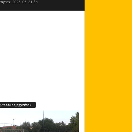
yhez. 2026. 05. 31-én...
utóbbi bejegyzések