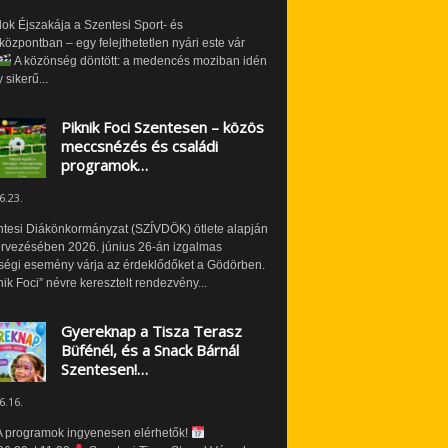
ok Éjszakája a Szentesi Sport- és
özpontban – egy felejthetetlen nyári este vár
A közönség döntött: a medencés moziban idén
 sikerű...
Piknik Foci Szentesen – közös
meccsnézés és családi
programok…
6.23.
ntesi Diákönkormányzat (SZÍVDÖK) ötlete alapján
ervezésében 2026. június 26-án izgalmas
ségi esemény várja az érdeklődőket a Gödörben.
nik Foci” névre keresztelt rendezvény...
Gyereknap a Tisza Terasz
Büfénél, és a Snack Bárnál
Szentesen!…
6.16.
 programok ingyenesen elérhetők!