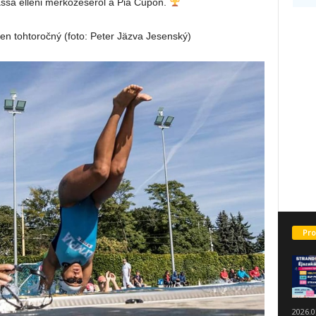
ssa elleni mérkőzéséről a Pia Cupon.
en tohtoročný (foto: Peter Jäzva Jesenský)
Pro
2026.0