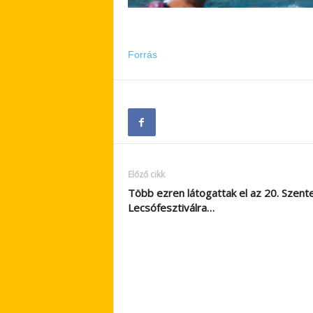
Forrás
Előző cikk
Több ezren látogattak el az 20. Szente
Lecsófesztiválra…