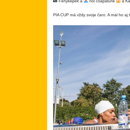
Fényképek a
női csapatunk
a Ka
PIA CUP má vždy svoje čaro. A mal ho aj t