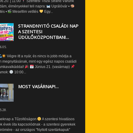
6.20. | 11:00
Szentesi Tisza Strand Várunk
dám, élményekkel teli napra:
Ugrálóvár •
tés •
Mesefilm vetítés
Egy...
STRANDNYITÓ CSALÁDI NAP
A SZENTESI
ÜDÜLŐKÖZPONTBAN!…
6.05.
Végre itt a nyár, és nincs is jobb módja a
n megnyitásának, mint egy egész napos családi
amkavalkáddal!
Június 21. (vasárnap)
amok:
10:00...
MOST VASÁRNAP!…
5.28.
eknap a Tűzoltóságon
A szentesi hivatásos
ók évek óta kapcsolódnak - a szentesi gyerekek
römére - az országos "Nyitott szertárkapuk"