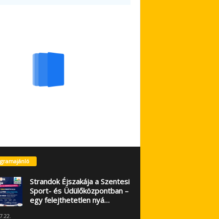
gramajánló
Strandok Éjszakája a Szentesi
Sport- és Üdülőközpontban –
egy felejthetetlen nyá…
7.22.