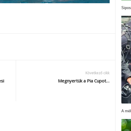
Sipos
Következő cikk
si
Megnyertük a Pia Cupot…
A mél