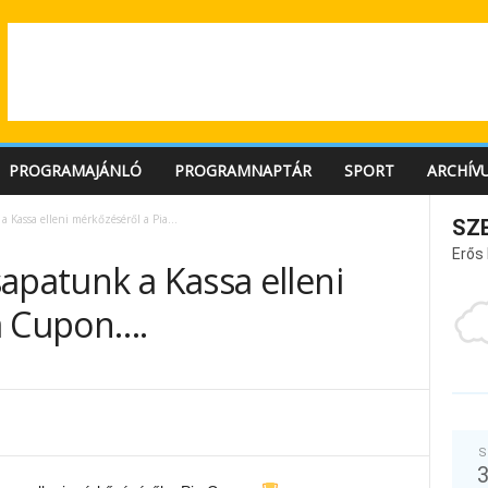
PROGRAMAJÁNLÓ
PROGRAMNAPTÁR
SPORT
ARCHÍV
 Kassa elleni mérkőzéséről a Pia...
SZ
Erős
apatunk a Kassa elleni
a Cupon….
S