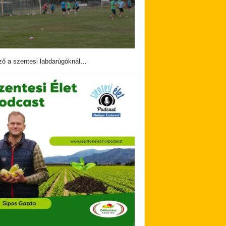
ző a szentesi labdarúgóknál…