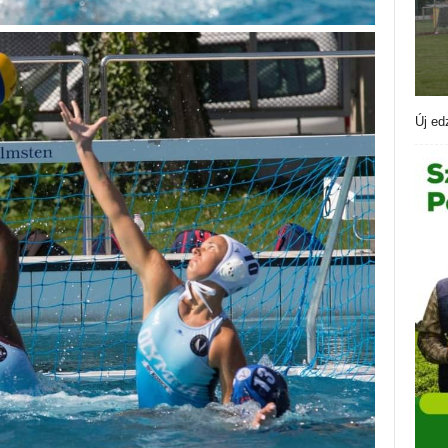
Új ed