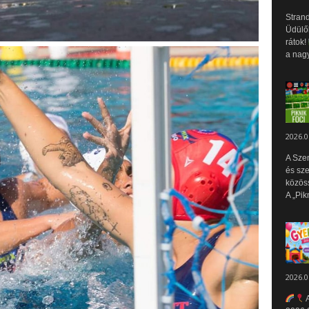
Strand
Üdülők
rátok!
a nagy
2026.0
A Sze
és sz
közös
A „Pik
2026.0
A