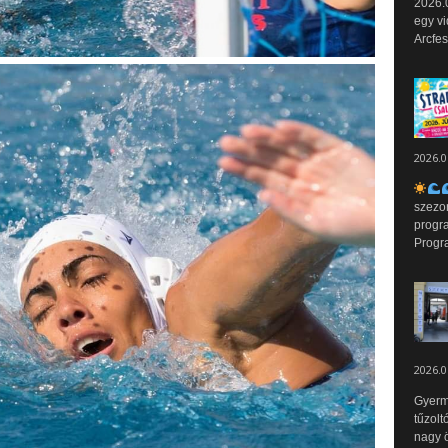
2026.0
egy vi
Arcfes
2026.0
szezo
progr
Progr
2026.0
Gyerm
tűzolt
nagy ö