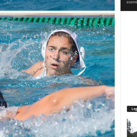
esemén
Leg