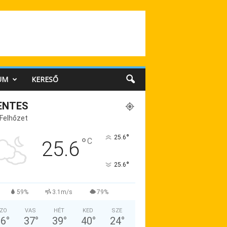
UM
KERESŐ
ENTES
 Felhőzet
°
25.6
°
C
25.6
°
25.6
59%
3.1m/s
79%
ZO
VAS
HÉT
KED
SZE
36
°
37
°
39
°
40
°
24
°