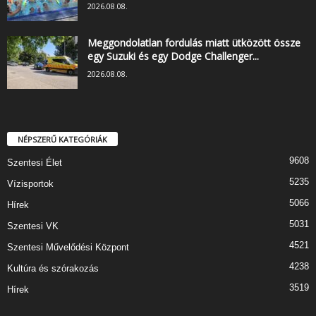
2026.08.08.
Meggondolatlan fordulás miatt ütközött össze
egy Suzuki és egy Dodge Challenger...
2026.08.08.
NÉPSZERŰ KATEGÓRIÁK
9608
Szentesi Élet
5235
Vízisportok
5066
Hírek
5031
Szentesi VK
4521
Szentesi Művelődési Központ
4238
Kultúra és szórakozás
3519
Hírek