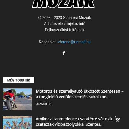
© 2026 - 2023 Szentesi Mozaik
Adatkezelési tájékoztató
Felhasználási feltételek
Kapcsolat:
vferenc@t-email.hu
MÉG TÖBB HÍR
Motoros és személyautó ütközött Szentesen –
a megfelelő védőfelszerelés sokat me…
2026.08.08.
Amikor a tanmedence csatatérré változik: Így
csatáztak vízipisztolyokkal Szentes…