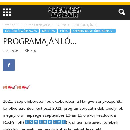
Kezdőlap
Kultúra és szórakozás
Kiállítás
PROGRAMAJÁNLÓ…
KULTÚRA ÉS SZÓRAKOZÁS
KIÁLLÍTÁS
HÍREK
SZENTESI MŰVELŐDÉSI KÖZPONT
PROGRAMAJÁNLÓ…
2021.09.03.
516
2021. szeptemberében és októberében a Hangversenyközponttal
karöltve Szentesi Kultfeszt 2021. programsorozat indul, amelynek
megnyitó ünnepsége szeptember 18-án 15 órakor kezdődik a
Rock’n’roll (
) kiállítás tárlatával. Korabeli
plakátok, tárgyak, hangeszközök is láthatóak lesznek!