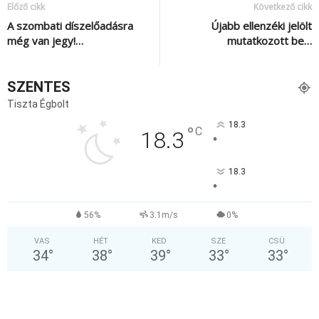
Előző cikk
Következő cikk
A szombati díszelőadásra
Újabb ellenzéki jelölt
még van jegy!…
mutatkozott be…
SZENTES
Tiszta Égbolt
18.3
°
C
18.3
°
18.3
°
56%
3.1m/s
0%
VAS
HÉT
KED
SZE
CSÜ
34
°
38
°
39
°
33
°
33
°