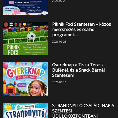
2026.07.22.
Piknik Foci Szentesen – közös
meccsnézés és családi
programok…
2026.06.23.
Gyereknap a Tisza Terasz
Büfénél, és a Snack Bárnál
Szentesen!…
2026.06.16.
STRANDNYITÓ CSALÁDI NAP A
SZENTESI
ÜDÜLŐKÖZPONTBAN!…