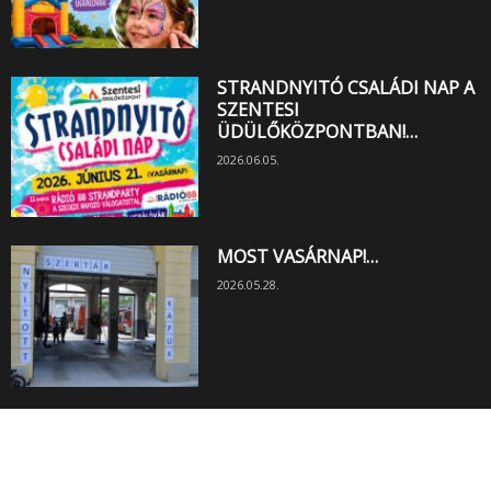
STRANDNYITÓ CSALÁDI NAP A
SZENTESI
ÜDÜLŐKÖZPONTBAN!…
2026.06.05.
MOST VASÁRNAP!…
2026.05.28.