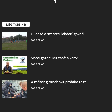
MÉG TÖBB HÍR
Új edző a szentesi labdarúgóknál…
2026.08.07.
Sipos gazda: Mit tanít a kert?…
2026.08.07.
A mélység mindenkit próbára tesz….
2026.08.07.