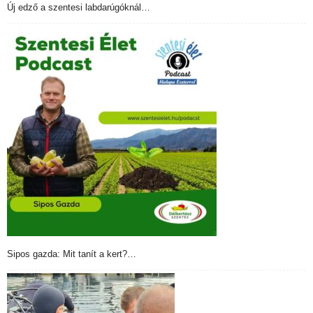
Új edző a szentesi labdarúgóknál…
Sipos gazda: Mit tanít a kert?…