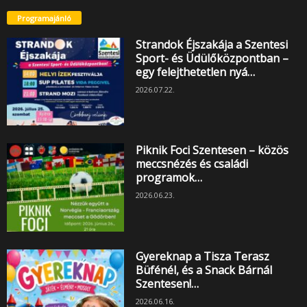
Programajánló
Strandok Éjszakája a Szentesi
Sport- és Üdülőközpontban –
egy felejthetetlen nyá…
2026.07.22.
Piknik Foci Szentesen – közös
meccsnézés és családi
programok…
2026.06.23.
Gyereknap a Tisza Terasz
Büfénél, és a Snack Bárnál
Szentesen!…
2026.06.16.