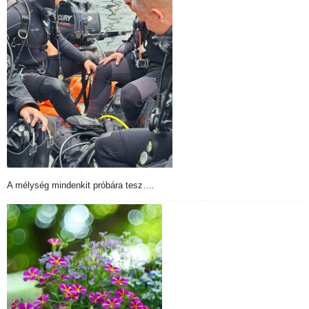
A mélység mindenkit próbára tesz….