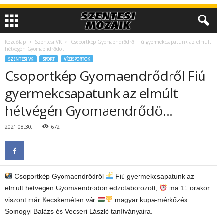
Kezdőlap
Szentesi VK
Csoportkép Gyomaendrődről Fiú gyermekcsapatunk az elmúlt
hétvégén Gyomaendrődö…
SZENTESI VK
SPORT
VÍZISPORTOK
Csoportkép Gyomaendrődről Fiú
gyermekcsapatunk az elmúlt
hétvégén Gyomaendrődö…
2021.08.30.
672
Csoportkép Gyomaendrődről
Fiú gyermekcsapatunk az
elmúlt hétvégén Gyomaendrődön edzőtáborozott,
ma 11 órakor
viszont már Kecskeméten vár
magyar kupa-mérkőzés
Somogyi Balázs és Vecseri László tanítványaira.