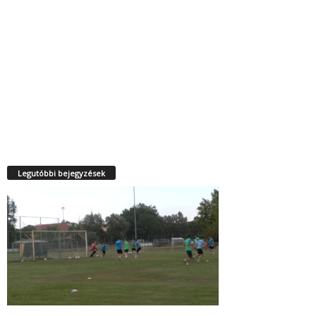
Legutóbbi bejegyzések