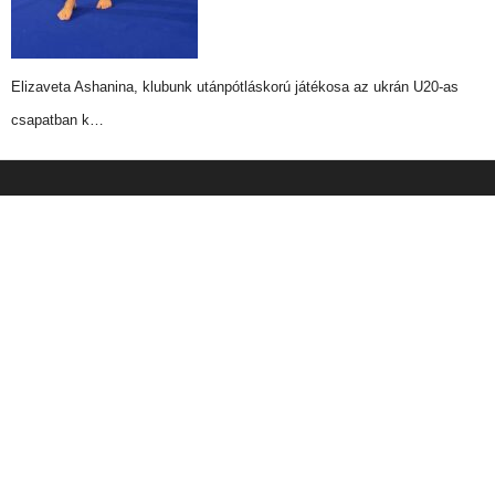
Elizaveta Ashanina, klubunk utánpótláskorú játékosa az ukrán U20-as
csapatban k…