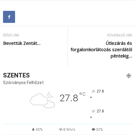
Előző cikk
Következő cikk
Bevettük Zentát…
Útlezárás és
forgalomkorlátozás szerdától
péntekig…
SZENTES
Szórványos Felhőzet
27.8
°
C
27.8
°
27.8
°
43%
8.9m/s
32%