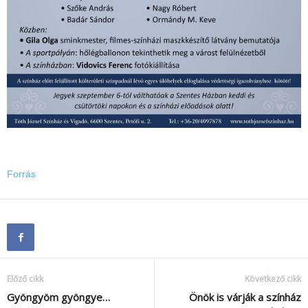
Forrás
Előző cikk
Következő cikk
Gyöngyöm gyöngye…
Önök is várják a színház