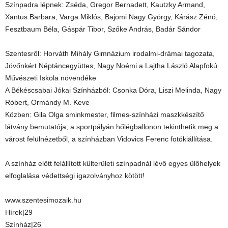
Színpadra lépnek: Zséda, Gregor Bernadett, Kautzky Armand,
Xantus Barbara, Varga Miklós, Bajomi Nagy György, Kárász Zénó,
Fesztbaum Béla, Gáspár Tibor, Szőke András, Badár Sándor
Szentesről: Horváth Mihály Gimnázium irodalmi-drámai tagozata,
Jövőnkért Néptáncegyüttes, Nagy Noémi a Lajtha László Alapfokú
Művészeti Iskola növendéke
A Békéscsabai Jókai Színházból: Csonka Dóra, Liszi Melinda, Nagy
Róbert, Ormándy M. Keve
Közben: Gila Olga sminkmester, filmes-színházi maszkkészítő
látvány bemutatója, a sportpályán hőlégballonon tekinthetik meg a
várost felülnézetből, a színházban Vidovics Ferenc fotókiállítása.
A színház előtt felállított külterületi színpadnál lévő egyes ülőhelyek
elfoglalása védettségi igazolványhoz kötött!
www.szentesimozaik.hu
Hírek|29
Színház|26