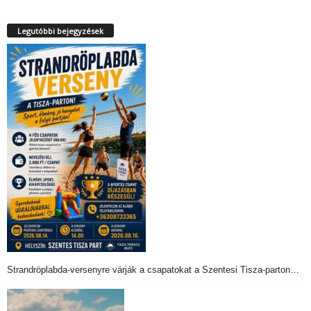
Legutóbbi bejegyzések
Strandröplabda-versenyre várják a csapatokat a Szentesi Tisza-parton…