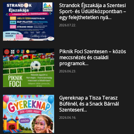
Strandok Éjszakája a Szentesi
Sport- és Üdülőközpontban –
egy felejthetetlen nyá…
2026.07.22.
Piknik Foci Szentesen – közös
meccsnézés és családi
programok…
2026.06.23.
Gyereknap a Tisza Terasz
Büfénél, és a Snack Bárnál
Szentesen!…
2026.06.16.