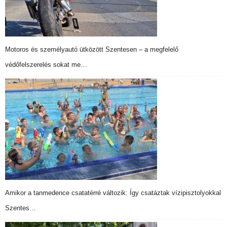
Motoros és személyautó ütközött Szentesen – a megfelelő
védőfelszerelés sokat me…
Amikor a tanmedence csatatérré változik: Így csatáztak vízipisztolyokkal
Szentes…