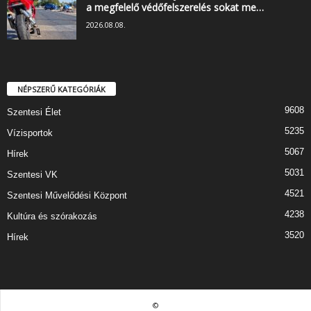
a megfelelő védőfelszerelés sokat me…
2026.08.08.
NÉPSZERŰ KATEGÓRIÁK
9608
Szentesi Élet
5235
Vízisportok
5067
Hírek
5031
Szentesi VK
4521
Szentesi Művelődési Központ
4238
Kultúra és szórakozás
3520
Hírek
©