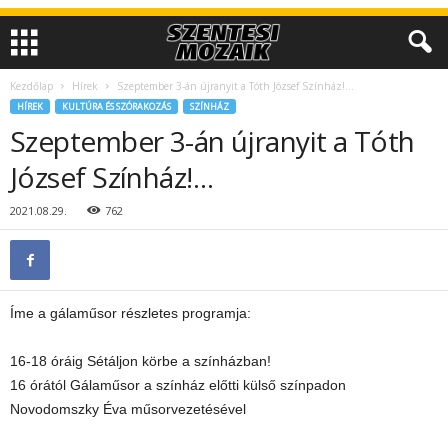
Kezdőlap
Hírek
Szeptember 3-án újranyit a Tóth József Színház!…
HÍREK
KULTÚRA ÉS SZÓRAKOZÁS
SZÍNHÁZ
Szeptember 3-án újranyit a Tóth
József Színház!…
2021.08.29.
762
Íme a gálaműsor részletes programja:
16-18 óráig Sétáljon körbe a színházban!
16 órától Gálaműsor a színház előtti külső színpadon
Novodomszky Éva műsorvezetésével