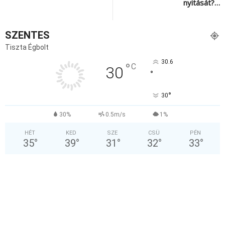
nyitását?…
SZENTES
Tiszta Égbolt
30.6
°
C
30
°
°
30
30%
0.5m/s
1%
HÉT
KED
SZE
CSÜ
PÉN
35
°
39
°
31
°
32
°
33
°