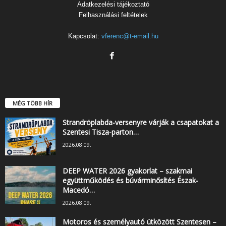
Adatkezelési tájékoztató
Felhasználási feltételek
Kapcsolat:
vferenc@t-email.hu
MÉG TÖBB HÍR
Strandröplabda-versenyre várják a csapatokat a
Szentesi Tisza-parton…
2026.08.09.
DEEP WATER 2026 gyakorlat – szakmai
együttműködés és búvárminősítés Észak-
Macedó…
2026.08.09.
Motoros és személyautó ütközött Szentesen –