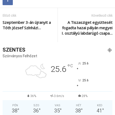
Előző cikk
Következő cikk
Szeptember 3-án újranyit a
A Tiszasziget együttesét
Tóth József Színház!…
fogadta hazai pályán megyei
I. osztályú labdarúgó csapa…
SZENTES
Szórványos Felhőzet
25.6
°
C
25.6
°
25.6
°
36%
3.6m/s
28%
PÉN
SZO
VAS
HÉT
KED
38
°
36
°
35
°
38
°
41
°