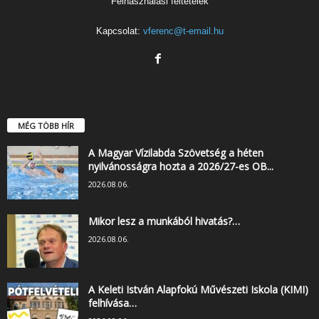
Felhasználási feltételek
Kapcsolat:
vferenc@t-email.hu
MÉG TÖBB HÍR
A Magyar Vízilabda Szövetség a héten
nyilvánosságra hozta a 2026/27-es OB...
2026.08.06.
Mikor lesz a munkából hivatás?…
2026.08.06.
A Keleti István Alapfokú Művészeti Iskola (KIMI)
felhívása…