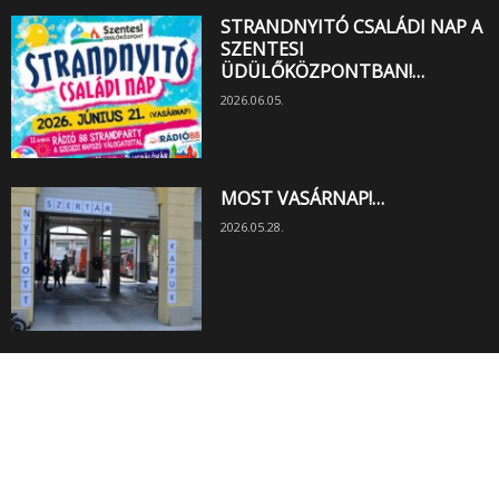
STRANDNYITÓ CSALÁDI NAP A
SZENTESI
ÜDÜLŐKÖZPONTBAN!…
2026.06.05.
MOST VASÁRNAP!…
2026.05.28.