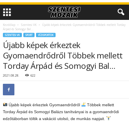
Kezdőlap
Szentesi VK
Újabb képek érkeztek Gyomaendrődről Többek mellett Torday
Árpád és Somogyi Bal…
SZENTESI VK
SPORT
VÍZISPORTOK
Újabb képek érkeztek
Gyomaendrődről Többek mellett
Torday Árpád és Somogyi Bal…
2021.08.28.
622
Újabb képek érkeztek Gyomaendrődről
Többek mellett
Torday Árpád és Somogyi Balázs tanítványai is a gyomaendrődi
edzőtáborban töltik a vakáció utolsó, de munkás napjait.