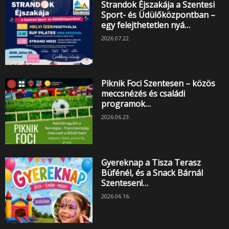
Strandok Éjszakája a Szentesi
Sport- és Üdülőközpontban –
egy felejthetetlen nyá…
2026.07.22.
Piknik Foci Szentesen – közös
meccsnézés és családi
programok…
2026.06.23.
Gyereknap a Tisza Terasz
Büfénél, és a Snack Bárnál
Szentesen!…
2026.06.16.