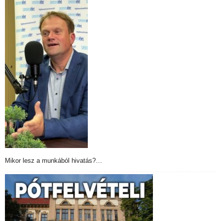
Mikor lesz a munkából hivatás?…