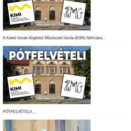
A Keleti István Alapfokú Művészeti Iskola (KIMI) felhívása…
PÓTFELVÉTELI!…