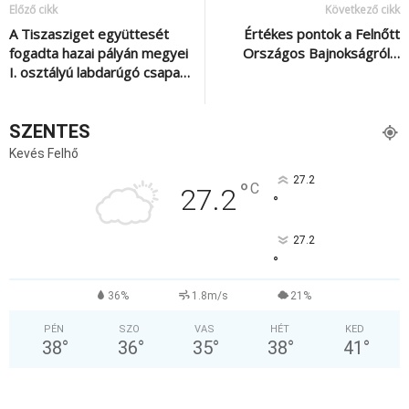
Előző cikk
Következő cikk
A Tiszasziget együttesét
Értékes pontok a Felnőtt
fogadta hazai pályán megyei
Országos Bajnokságról…
I. osztályú labdarúgó csapa…
SZENTES
Kevés Felhő
27.2
°
C
27.2
°
27.2
°
36%
1.8m/s
21%
PÉN
SZO
VAS
HÉT
KED
38
°
36
°
35
°
38
°
41
°