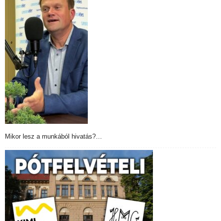
Mikor lesz a munkából hivatás?…