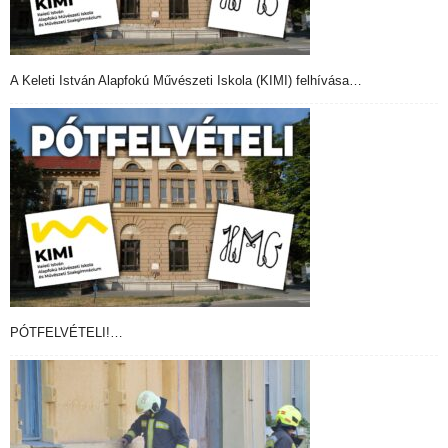
A Keleti István Alapfokú Művészeti Iskola (KIMI) felhívása…
PÓTFELVÉTELI!…