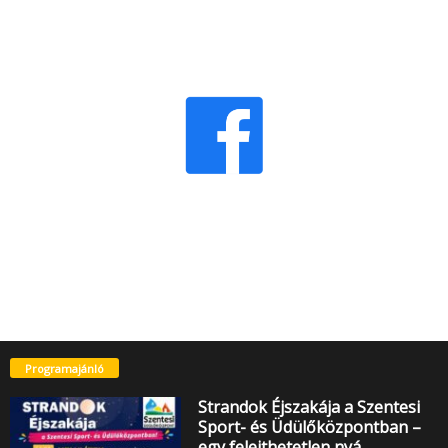
Programajánló
Strandok Éjszakája a Szentesi
Sport- és Üdülőközpontban –
egy felejthetetlen nyá…