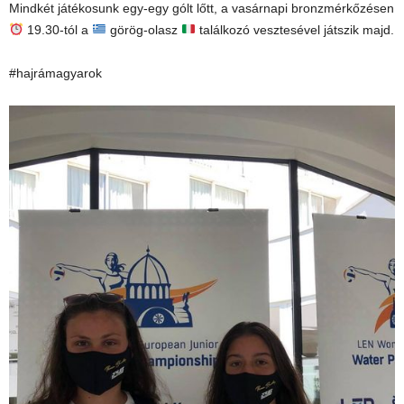
Mindkét játékosunk egy-egy gólt lőtt, a vasárnapi bronzmérkőzésen
19.30-tól a
görög-olasz
találkozó vesztesével játszik majd.
#hajrámagyarok