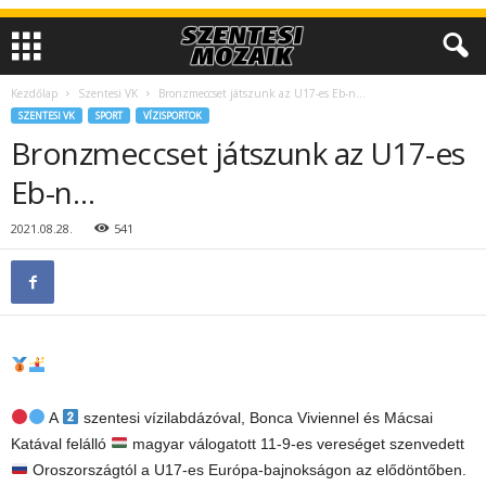
Kezdőlap
Szentesi VK
Bronzmeccset játszunk az U17-es Eb-n…
SZENTESI VK
SPORT
VÍZISPORTOK
Bronzmeccset játszunk az U17-es
Eb-n…
2021.08.28.
541
A
szentesi vízilabdázóval, Bonca Viviennel és Mácsai
Katával felálló
magyar válogatott 11-9-es vereséget szenvedett
Oroszországtól a U17-es Európa-bajnokságon az elődöntőben.