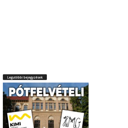
Legutóbbi bejegyzések