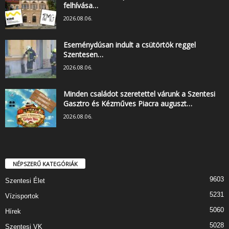
felhívása…
2026.08.06.
Eseménydúsan indult a csütörtök reggel
Szentesen…
2026.08.06.
Minden családot szeretettel várunk a Szentesi
Gasztro és Kézműves Piacra auguszt…
2026.08.06.
NÉPSZERŰ KATEGÓRIÁK
9603
Szentesi Élet
5231
Vízisportok
5060
Hírek
5028
Szentesi VK