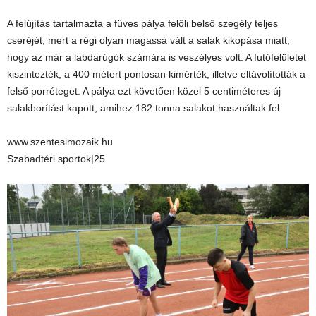
A felújítás tartalmazta a füves pálya felőli belső szegély teljes
cseréjét, mert a régi olyan magassá vált a salak kikopása miatt,
hogy az már a labdarúgók számára is veszélyes volt. A futófelületet
kiszintezték, a 400 métert pontosan kimérték, illetve eltávolították a
felső porréteget. A pálya ezt követően közel 5 centiméteres új
salakborítást kapott, amihez 182 tonna salakot használtak fel.
www.szentesimozaik.hu
Szabadtéri sportok|25