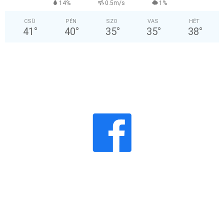
14%
0.5m/s
1%
CSÜ
PÉN
SZO
VAS
HÉT
41
°
40
°
35
°
35
°
38
°