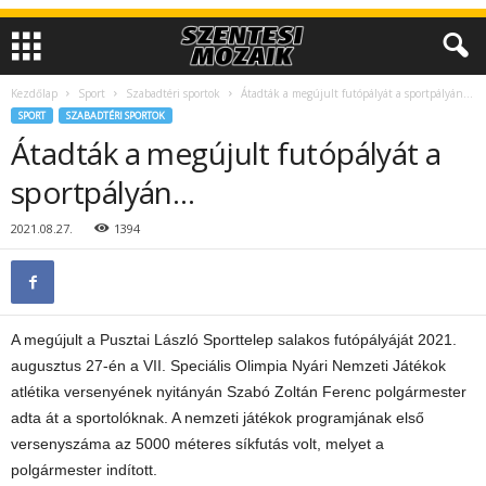
Kezdőlap
Sport
Szabadtéri sportok
Átadták a megújult futópályát a sportpályán…
SPORT
SZABADTÉRI SPORTOK
Átadták a megújult futópályát a
sportpályán…
2021.08.27.
1394
A megújult a Pusztai László Sporttelep salakos futópályáját 2021.
augusztus 27-én a VII. Speciális Olimpia Nyári Nemzeti Játékok
atlétika versenyének nyitányán Szabó Zoltán Ferenc polgármester
adta át a sportolóknak. A nemzeti játékok programjának első
versenyszáma az 5000 méteres síkfutás volt, melyet a
polgármester indított.