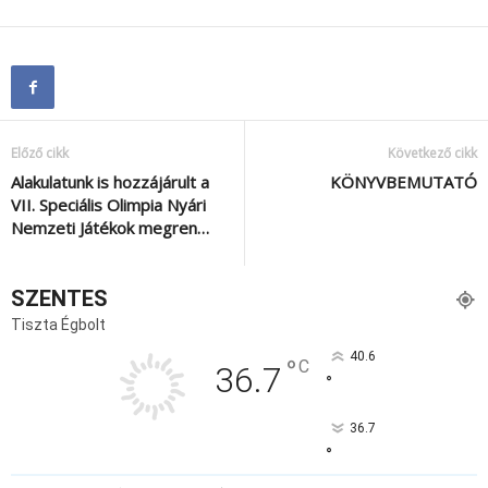
Előző cikk
Következő cikk
Alakulatunk is hozzájárult a
KÖNYVBEMUTATÓ
VII. Speciális Olimpia Nyári
Nemzeti Játékok megren…
SZENTES
Tiszta Égbolt
40.6
°
C
36.7
°
36.7
°