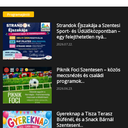
Programajánló
Strandok Éjszakája a Szentesi
Sport- és Üdülőközpontban –
egy felejthetetlen nyá…
2026.07.22.
Piknik Foci Szentesen – közös
meccsnézés és családi
programok…
2026.06.23.
Gyereknap a Tisza Terasz
Büfénél, és a Snack Bárnál
Szentesen!…