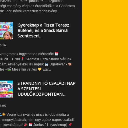
ervezésében 2026. június 26-án izgalmas
ségi esemény várja az érdeklődőket a Gödörben.
nik Foci” névre keresztelt rendezvény...
Gyereknap a Tisza Terasz
Büfénél, és a Snack Bárnál
Szentesen!…
6.16.
 programok ingyenesen elérhetők!
6.20. | 11:00
Szentesi Tisza Strand Várunk
dám, élményekkel teli napra:
Ugrálóvár •
tés •
Mesefilm vetítés
Egy...
STRANDNYITÓ CSALÁDI NAP
A SZENTESI
ÜDÜLŐKÖZPONTBAN!…
6.05.
Végre itt a nyár, és nincs is jobb módja a
n megnyitásának, mint egy egész napos családi
amkavalkáddal!
Június 21. (vasárnap)