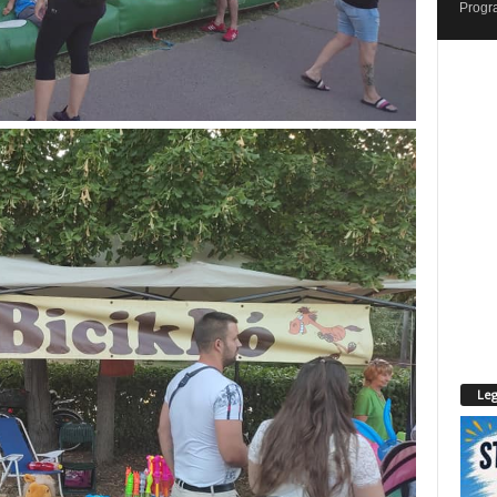
Progr
Leg