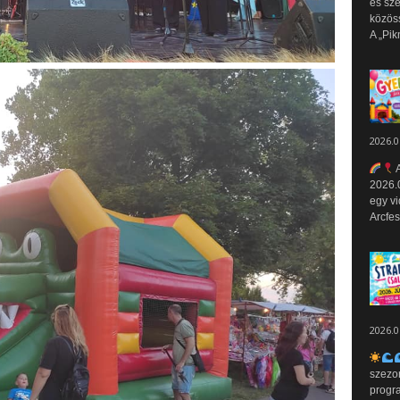
és sz
közös
A „Pik
2026.0
A
2026.0
egy vi
Arcfes
2026.0
szezo
progr