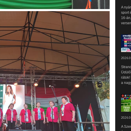
A nyár
sport 
16-án,
versen
2026.0
Strand
Üdülők
rátok!
a nagy
2026.0
A Sze