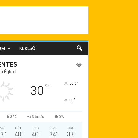
UM
KERESŐ
ENTES
a Égbolt
°
30.6
°
C
30
°
30
32%
3.6m/s
0%
AS
HÉT
KED
SZE
CSÜ
33
°
40
°
40
°
34
°
33
°