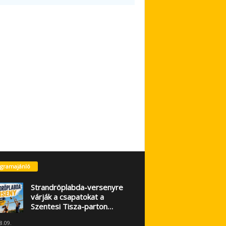
gramajánló
Strandröplabda-versenyre
várják a csapatokat a
Szentesi Tisza-parton…
8.09.