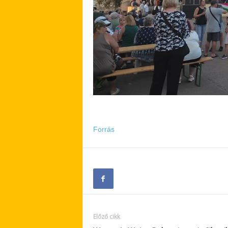
Forrás
Előző cikk