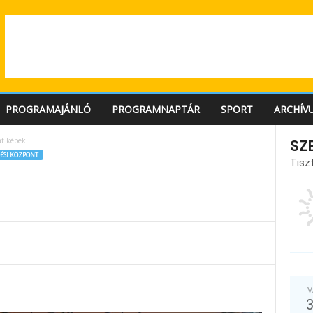
PROGRAMAJÁNLÓ
PROGRAMNAPTÁR
SPORT
ARCHÍV
at képek…
SZ
ÉSI KÖZPONT
Tiszt
V