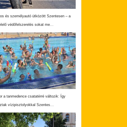
os és személyautó ütközött Szentesen – a
lelő védőfelszerelés sokat me…
r a tanmedence csatatérré változik: Így
ztak vízipisztolyokkal Szentes…