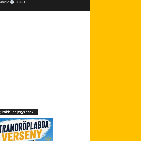
amok:
10:00...
utóbbi bejegyzések