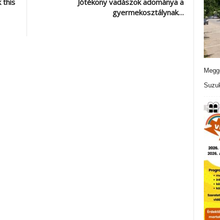
 this
Jótékony vadászok adománya a
gyermekosztálynak…
Meggo
Suzuk