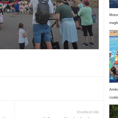
Motor
megfe
Amiko
csatá
Következő cikk