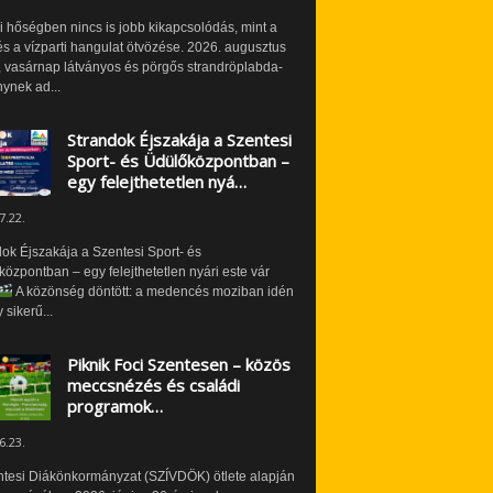
i hőségben nincs is jobb kikapcsolódás, mint a
és a vízparti hangulat ötvözése. 2026. augusztus
 vasárnap látványos és pörgős strandröplabda-
ynek ad...
Strandok Éjszakája a Szentesi
Sport- és Üdülőközpontban –
egy felejthetetlen nyá…
7.22.
ok Éjszakája a Szentesi Sport- és
özpontban – egy felejthetetlen nyári este vár
A közönség döntött: a medencés moziban idén
 sikerű...
Piknik Foci Szentesen – közös
meccsnézés és családi
programok…
6.23.
ntesi Diákönkormányzat (SZÍVDÖK) ötlete alapján