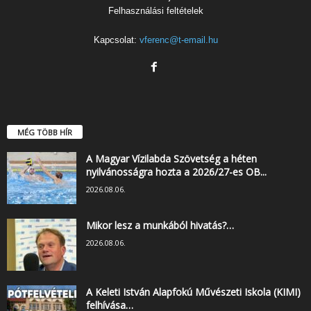
Felhasználási feltételek
Kapcsolat:
vferenc@t-email.hu
MÉG TÖBB HÍR
A Magyar Vízilabda Szövetség a héten
nyilvánosságra hozta a 2026/27-es OB...
2026.08.06.
Mikor lesz a munkából hivatás?…
2026.08.06.
A Keleti István Alapfokú Művészeti Iskola (KIMI)
felhívása…