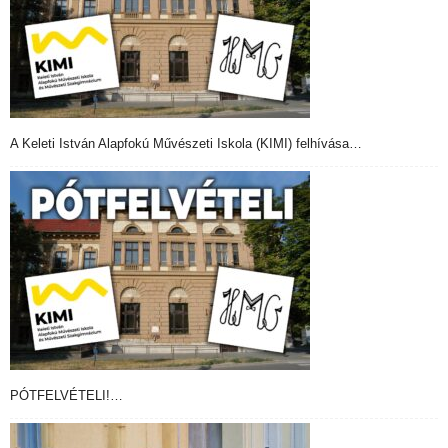
A Keleti István Alapfokú Művészeti Iskola (KIMI) felhívása…
PÓTFELVÉTELI!…