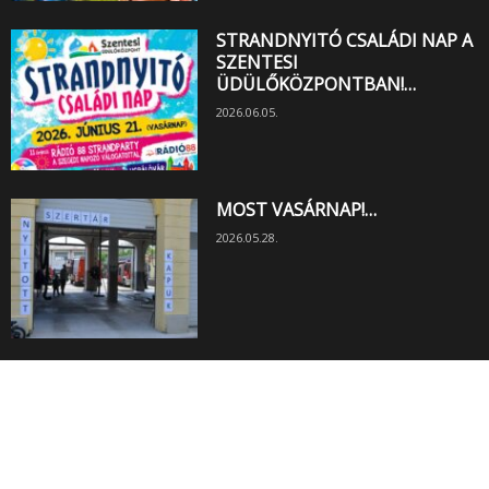
STRANDNYITÓ CSALÁDI NAP A
SZENTESI
ÜDÜLŐKÖZPONTBAN!…
2026.06.05.
MOST VASÁRNAP!…
2026.05.28.