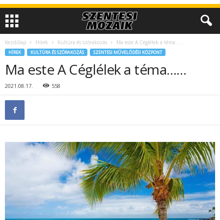
Kezdőlap
Hírek
Kultúra és szórakozás
Ma este A Céglélek a téma……
HÍREK
KULTÚRA ÉS SZÓRAKOZÁS
SZENTESI MŰVELŐDÉSI KÖZPONT
Ma este A Céglélek a téma……
2021.08.17.
558