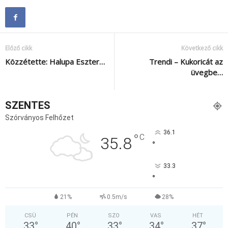
Előző cikk
Következő cikk
Közzétette: Halupa Eszter…
Trendi – Kukoricát az
üvegbe…
SZENTES
Szórványos Felhőzet
36.1
°
C
35.8
°
33.3
°
21%
0.5m/s
28%
CSÜ
PÉN
SZO
VAS
HÉT
33
°
40
°
33
°
34
°
37
°