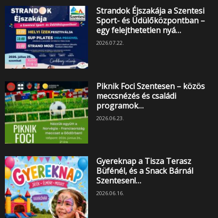
Strandok Éjszakája a Szentesi
Sport- és Üdülőközpontban –
egy felejthetetlen nyá…
2026.07.22.
Piknik Foci Szentesen – közös
meccsnézés és családi
programok…
2026.06.23.
Gyereknap a Tisza Terasz
Büfénél, és a Snack Bárnál
Szentesen!…
2026.06.16.