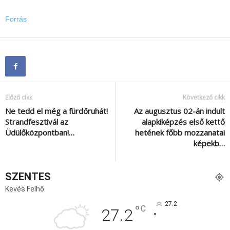
Forrás
Előző cikk
Következő cikk
Ne tedd el még a fürdőruhát!
Az augusztus 02-án indult
Strandfesztivál az
alapkiképzés első kettő
Üdülőközpontban!…
hetének főbb mozzanatai
képekb…
SZENTES
Kevés Felhő
27.2
°
C
27.2
°