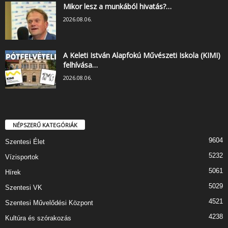
Mikor lesz a munkából hivatás?…
2026.08.06.
A Keleti István Alapfokú Művészeti Iskola (KIMI)
felhívása…
2026.08.06.
NÉPSZERŰ KATEGÓRIÁK
9604
Szentesi Élet
5232
Vízisportok
5061
Hírek
5029
Szentesi VK
4521
Szentesi Művelődési Központ
4238
Kultúra és szórakozás