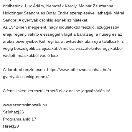
örülhetünk. Lux Ádám, Nemcsák Károly, Molnár Zsuzsanna,
Holczinger Szandra és Botár Endre szereplésével láthatjuk Márai
Sándor: A gyertyák csonkig égnek színjátékát.
Az 1942-ben megjelent, nagy indulatoktól feszülő, szuggesztív
erejű regény vakító élességgel világít a barátság, a hűség és az
árulás ösvényeibe. Két régi barát évtizedek után újra találkozik, s
végig beszélgetik az éjszakát. A múltra visszatekintve egyikükből
vádlott, másikukból vádló lesz.
A darabról részletesen: https://www.tothjozsefszinhaz.hu/a-
gyertyak-csonkig-egnek/
A fenti linken keresztül érhető el az online jegyvásárlás is!
www.szentesimozaik.hu
Színház|26
Programajánló|17
Hírek|29