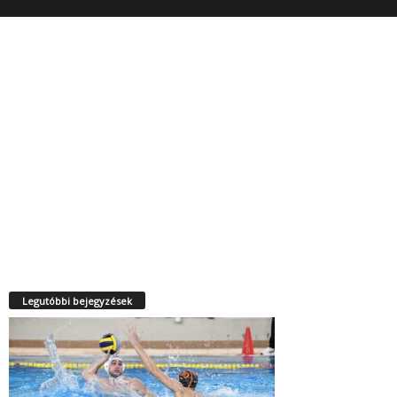
Legutóbbi bejegyzések