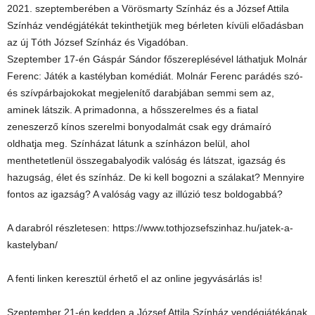
2021. szeptemberében a Vörösmarty Színház és a József Attila
Színház vendégjátékát tekinthetjük meg bérleten kívüli előadásban
az új Tóth József Színház és Vigadóban.
Szeptember 17-én Gáspár Sándor főszereplésével láthatjuk Molnár
Ferenc: Játék a kastélyban komédiát. Molnár Ferenc parádés szó-
és szívpárbajokokat megjelenítő darabjában semmi sem az,
aminek látszik. A primadonna, a hősszerelmes és a fiatal
zeneszerző kínos szerelmi bonyodalmát csak egy drámaíró
oldhatja meg. Színházat látunk a színházon belül, ahol
menthetetlenül összegabalyodik valóság és látszat, igazság és
hazugság, élet és színház. De ki kell bogozni a szálakat? Mennyire
fontos az igazság? A valóság vagy az illúzió tesz boldogabbá?
A darabról részletesen: https://www.tothjozsefszinhaz.hu/jatek-a-
kastelyban/
A fenti linken keresztül érhető el az online jegyvásárlás is!
Szeptember 21-én kedden a József Attila Színház vendégjátékának