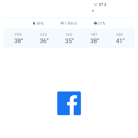
27.2
°
36%
1.8m/s
21%
PÉN
SZO
VAS
HÉT
KED
38
°
36
°
35
°
38
°
41
°