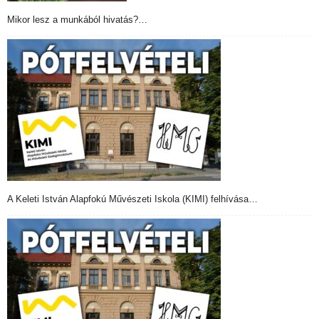
Mikor lesz a munkából hivatás?…
A Keleti István Alapfokú Művészeti Iskola (KIMI) felhívása…