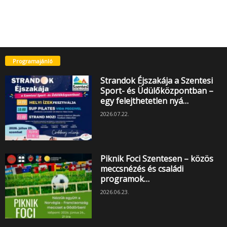
Programajánló
Strandok Éjszakája a Szentesi
Sport- és Üdülőközpontban –
egy felejthetetlen nyá…
2026.07.22.
Piknik Foci Szentesen – közös
meccsnézés és családi
programok…
2026.06.23.