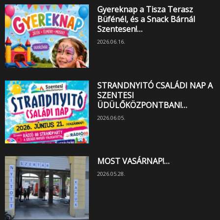
Gyereknap a Tisza Terasz
Büfénél, és a Snack Bárnál
Szentesen!…
2026.06.16.
STRANDNYITÓ CSALÁDI NAP A
SZENTESI
ÜDÜLŐKÖZPONTBAN!…
2026.06.05.
MOST VASÁRNAP!…
2026.05.28.