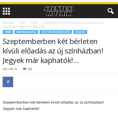
Kezdőlap
Hírek
Hírek
Szeptemberben két bérleten kívüli előadás az új
színházban! Jegyek már kaphatók!…
HÍREK
PROGRAMAJÁNLÓ
KULTÚRA ÉS SZÓRAKOZÁS
SZÍNHÁZ
Szeptemberben két bérleten
kívüli előadás az új színházban!
Jegyek már kaphatók!…
2021.08.16.
550
Szeptemberben két bérleten kívüli előadás az új színházban!
Jegyek már kaphatók!