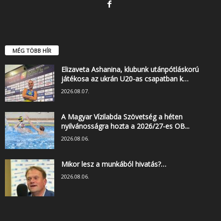
MÉG TÖBB HÍR
Elizaveta Ashanina, klubunk utánpótláskorú
játékosa az ukrán U20-as csapatban k…
2026.08.07.
A Magyar Vízilabda Szövetség a héten
nyilvánosságra hozta a 2026/27-es OB...
2026.08.06.
Mikor lesz a munkából hivatás?…
2026.08.06.