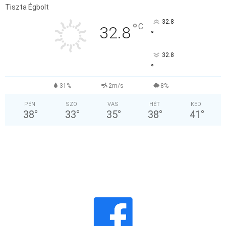
Tiszta Égbolt
32.8
°
C
32.8
°
32.8
°
31%
2m/s
8%
PÉN
SZO
VAS
HÉT
KED
38
°
33
°
35
°
38
°
41
°