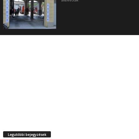
Legutóbbi bejegyzések