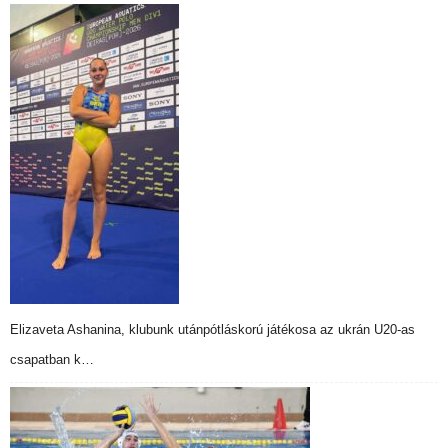
Elizaveta Ashanina, klubunk utánpótláskorú játékosa az ukrán U20-as
csapatban k…