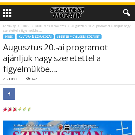
Kezdőlap
Hírek
Kultúra és szórakozás
Augusztus 20.-ai programot ajánljuk nagy
szeretettel a figyelmükbe….
HÍREK
KULTÚRA ÉS SZÓRAKOZÁS
SZENTESI MŰVELŐDÉSI KÖZPONT
Augusztus 20.-ai programot
ajánljuk nagy szeretettel a
figyelmükbe….
2021.08.15.
442