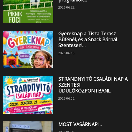
2026.06.23.
Gyereknap a Tisza Terasz
Büfénél, és a Snack Bárnál
Szentesen!…
2026.06.16.
STRANDNYITÓ CSALÁDI NAP A
SZENTESI
ÜDÜLŐKÖZPONTBAN!…
2026.06.05.
MOST VASÁRNAP!…
2026.05.28.