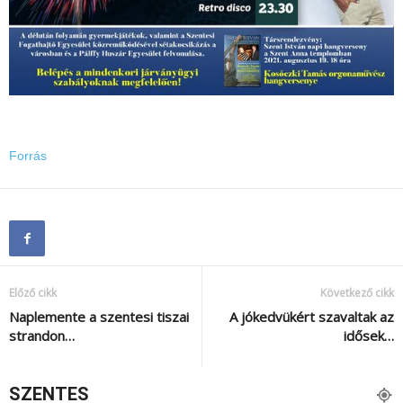
Forrás
Előző cikk
Következő cikk
Naplemente a szentesi tiszai
A jókedvükért szavaltak az
strandon…
idősek…
SZENTES