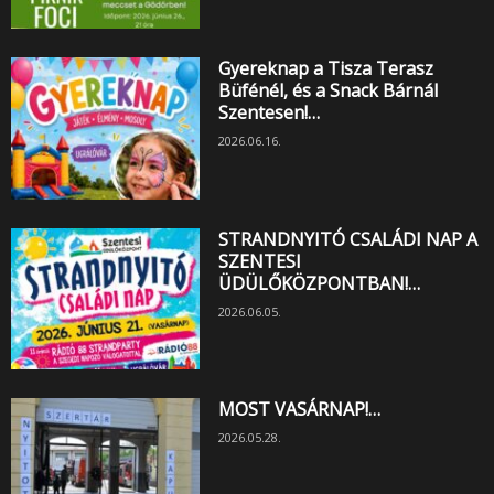
Gyereknap a Tisza Terasz
Büfénél, és a Snack Bárnál
Szentesen!…
2026.06.16.
STRANDNYITÓ CSALÁDI NAP A
SZENTESI
ÜDÜLŐKÖZPONTBAN!…
2026.06.05.
MOST VASÁRNAP!…
2026.05.28.