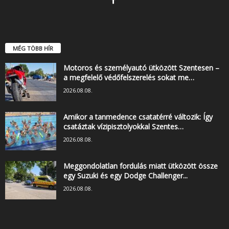
MÉG TÖBB HÍR
Motoros és személyautó ütközött Szentesen –
a megfelelő védőfelszerelés sokat me…
2026.08.08.
Amikor a tanmedence csatatérré változik: Így
csatáztak vízipisztolyokkal Szentes…
2026.08.08.
Meggondolatlan fordulás miatt ütközött össze
egy Suzuki és egy Dodge Challenger...
2026.08.08.