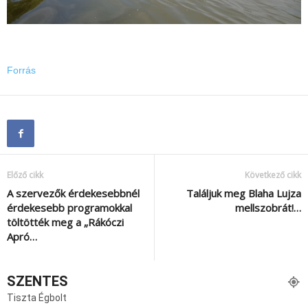
Forrás
Előző cikk
Következő cikk
A szervezők érdekesebbnél
Találjuk meg Blaha Lujza
érdekesebb programokkal
mellszobrát!…
töltötték meg a „Rákóczi
Apró…
SZENTES
Tiszta Égbolt