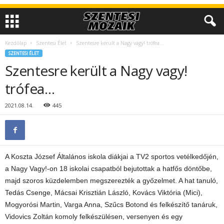
Kezdőlap
Szentesi Élet
Szentesre került a Nagy vagy! trófea…
SZENTESI ÉLET
Szentesre került a Nagy vagy!
trófea…
2021.08.14.
445
A Koszta József Általános iskola diákjai a TV2 sportos vetélkedőjén,
a Nagy Vagy!-on 18 iskolai csapatból bejutottak a hatfős döntőbe,
majd szoros küzdelemben megszerezték a győzelmet. A hat tanuló,
Tedás Csenge, Mácsai Krisztián László, Kovács Viktória (Mici),
Mogyorósi Martin, Varga Anna, Szűcs Botond és felkészítő tanáruk,
Vidovics Zoltán komoly felkészülésen, versenyen és egy