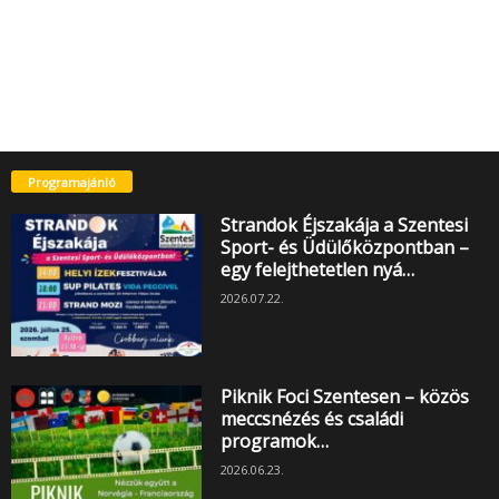
Programajánló
Strandok Éjszakája a Szentesi
Sport- és Üdülőközpontban –
egy felejthetetlen nyá…
2026.07.22.
Piknik Foci Szentesen – közös
meccsnézés és családi
programok…
2026.06.23.