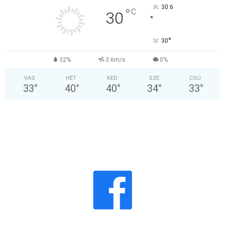
30.6
°
C
30
°
°
30
32%
3.6m/s
0%
VAS
HÉT
KED
SZE
CSÜ
33
°
40
°
40
°
34
°
33
°