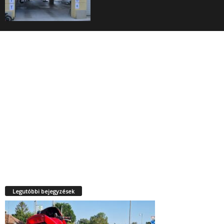
Legutóbbi bejegyzések