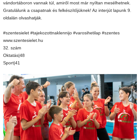
vándortáboron vannak túl, amiről most már nyíltan mesélhetnek.
Gratulálunk a csapatnak és felkészítőjüknek! Az interjút lapunk 9.
oldalán olvashatják.
#szentesielet #tajekozottnaklennijo #varosihetilap #szentes
www.szentesielet.hu
32. szám
Oktatás|48
Sport|41