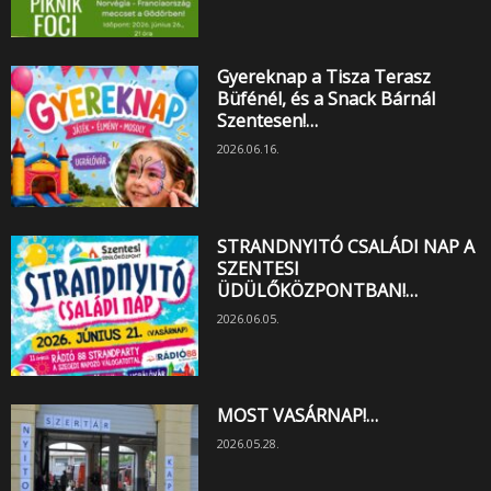
Gyereknap a Tisza Terasz
Büfénél, és a Snack Bárnál
Szentesen!…
2026.06.16.
STRANDNYITÓ CSALÁDI NAP A
SZENTESI
ÜDÜLŐKÖZPONTBAN!…
2026.06.05.
MOST VASÁRNAP!…
2026.05.28.