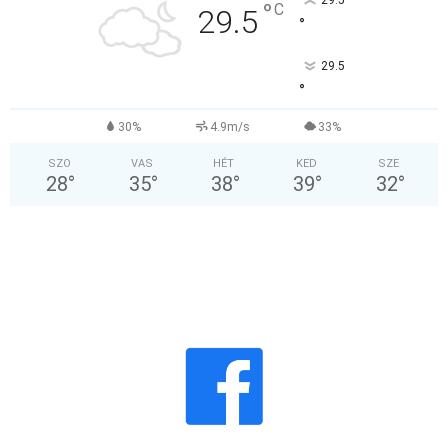
°
C
29.5
°
29.5
°
30%
4.9m/s
33%
SZO
VAS
HÉT
KED
SZE
28
°
35
°
38
°
39
°
32
°