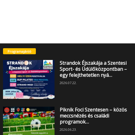
Programajánló
Strandok Éjszakája a Szentesi
Sport- és Üdülőközpontban –
egy felejthetetlen nyá…
2026.07.22.
Piknik Foci Szentesen – közös
meccsnézés és családi
programok…
2026.06.23.