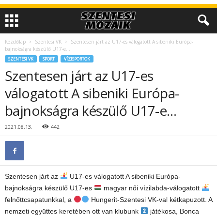
Kezdőlap
Szentesi VK
Szentesen járt az U17-es válogatott A sibeniki Európa-
bajnokságra készülő U17-e…
SZENTESI VK
SPORT
VÍZISPORTOK
Szentesen járt az U17-es
válogatott A sibeniki Európa-
bajnokságra készülő U17-e…
2021.08.13.
442
Szentesen járt az
U17-es válogatott A sibeniki Európa-
bajnokságra készülő U17-es
magyar női vízilabda-válogatott
felnőttcsapatunkkal, a
Hungerit-Szentesi VK-val kétkapuzott. A
nemzeti együttes keretében ott van klubunk
játékosa, Bonca