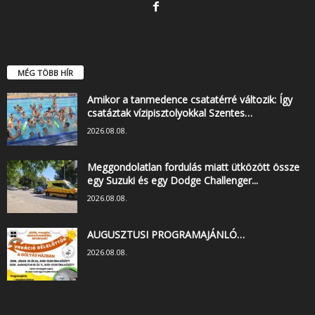
MÉG TÖBB HÍR
Amikor a tanmedence csatatérré változik: Így
csatáztak vízipisztolyokkal Szentes…
2026.08.08.
Meggondolatlan fordulás miatt ütközött össze
egy Suzuki és egy Dodge Challenger...
2026.08.08.
AUGUSZTUSI PROGRAMAJÁNLÓ…
2026.08.08.