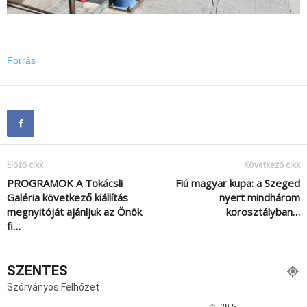
Forrás
Előző cikk
Következő cikk
PROGRAMOK A Tokácsli
Fiú magyar kupa: a Szeged
Galéria következő kiállítás
nyert mindhárom
megnyitóját ajánljuk az Önök
korosztályban…
fi…
SZENTES
Szórványos Felhőzet
29.5