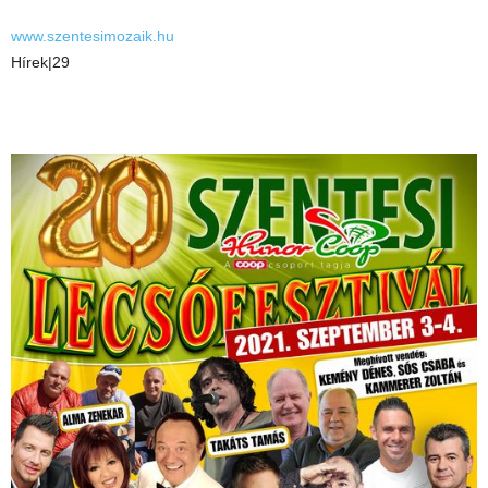
www.szentesimozaik.hu
Hírek|29