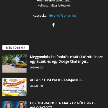
Adatkezelési tájékoztató
Felhasználási feltételek
Kapcsolat:
vferenc@t-email.hu
MÉG TÖBB HÍR
Meggondolatlan fordulás miatt ütközött össze
egy Suzuki és egy Dodge Challenger...
2026.08.08.
AUGUSZTUSI PROGRAMAJÁNLÓ…
2026.08.08.
EURÓPA-BAJNOK A MAGYAR NŐI U20-AS
VÁLOGATOTT…