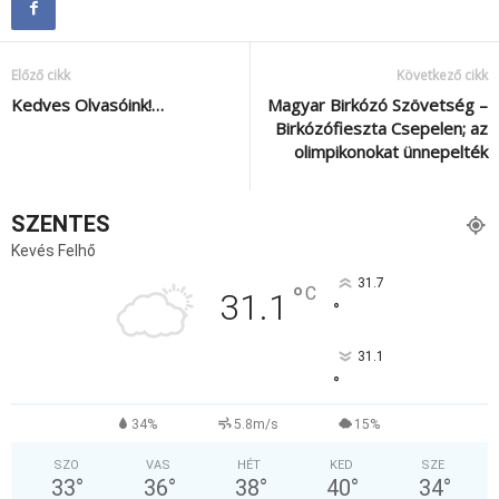
Előző cikk
Következő cikk
Kedves Olvasóink!…
Magyar Birkózó Szövetség –
Birkózófieszta Csepelen; az
olimpikonokat ünnepelték
SZENTES
Kevés Felhő
31.7
°
C
31.1
°
31.1
°
34%
5.8m/s
15%
SZO
VAS
HÉT
KED
SZE
33
°
36
°
38
°
40
°
34
°