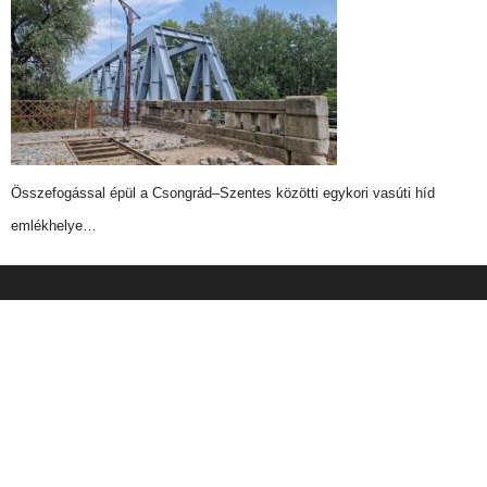
Összefogással épül a Csongrád–Szentes közötti egykori vasúti híd
emlékhelye…