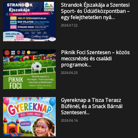
Strandok Éjszakája a Szentesi
Sport- és Üdülőközpontban –
egy felejthetetlen nyá…
2026.07.22.
Piknik Foci Szentesen – közös
meccsnézés és családi
programok…
2026.06.23.
Gyereknap a Tisza Terasz
Büfénél, és a Snack Bárnál
Szentesen!…
2026.06.16.