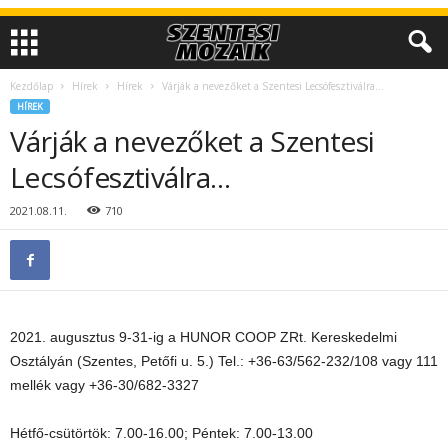
Kezdőlap
Hírek
Hírek
Várják a nevezőket a Szentesi Lecsófesztiválra…
HÍREK
Várják a nevezőket a Szentesi
Lecsófesztiválra…
2021.08.11.
710
2021. augusztus 9-31-ig a HUNOR COOP ZRt. Kereskedelmi
Osztályán (Szentes, Petőfi u. 5.) Tel.: +36-63/562-232/108 vagy 111
mellék vagy +36-30/682-3327
Hétfő-csütörtök: 7.00-16.00; Péntek: 7.00-13.00