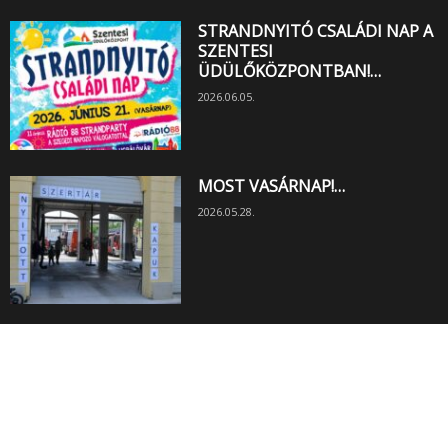
STRANDNYITÓ CSALÁDI NAP A
SZENTESI
ÜDÜLŐKÖZPONTBAN!…
2026.06.05.
MOST VASÁRNAP!…
2026.05.28.