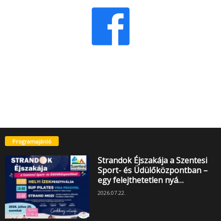
Programajánló
Strandok Éjszakája a Szentesi
Sport- és Üdülőközpontban –
egy felejthetetlen nyá…
2026.07.22.