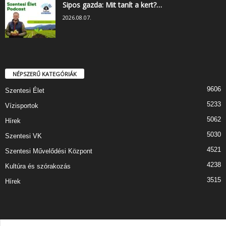
Sipos gazda: Mit tanít a kert?…
2026.08.07.
NÉPSZERŰ KATEGÓRIÁK
9606
Szentesi Élet
5233
Vízisportok
5062
Hírek
5030
Szentesi VK
4521
Szentesi Művelődési Központ
4238
Kultúra és szórakozás
3515
Hírek