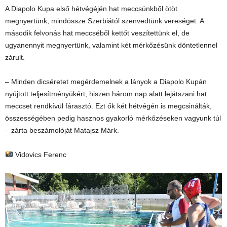
A Diapolo Kupa első hétvégéjén hat meccsünkből ötöt
megnyertünk, mindössze Szerbiától szenvedtünk vereséget. A
második felvonás hat meccséből kettőt veszítettünk el, de
ugyanennyit megnyertünk, valamint két mérkőzésünk döntetlennel
zárult.
– Minden dicséretet megérdemelnek a lányok a Diapolo Kupán
nyújtott teljesítményükért, hiszen három nap alatt lejátszani hat
meccset rendkívül fárasztó. Ezt ők két hétvégén is megcsinálták,
összességében pedig hasznos gyakorló mérkőzéseken vagyunk túl
– zárta beszámolóját Matajsz Márk.
Vidovics Ferenc