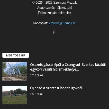
© 2026 - 2023 Szentesi Mozaik
Adatkezelési tájékoztató
Felhasználási feltételek
Kapcsolat:
vferenc@t-email.hu
MÉG TÖBB HÍR
Összefogással épül a Csongrád–Szentes közötti
egykori vasúti híd emlékhelye…
2026.08.08.
Új edző a szentesi labdarúgóknál…
2026.08.07.