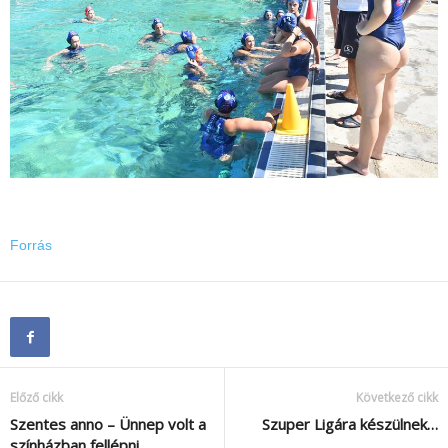
Forrás
Előző cikk
Következő cikk
Szentes anno – Ünnep volt a
Szuper Ligára készülnek…
színházban fellépni…