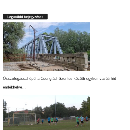
Legutóbbi bejegyzések
Összefogással épül a Csongrád–Szentes közötti egykori vasúti híd
emlékhelye…