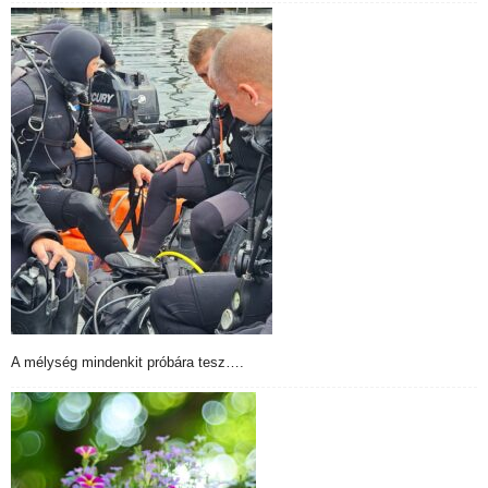
A mélység mindenkit próbára tesz….