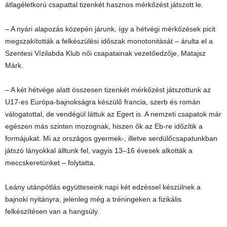
átlagéletkorú csapattal tizenkét hasznos mérkőzést játszott le.
– A nyári alapozás közepén járunk, így a hétvégi mérkőzések picit
megszakították a felkészülési időszak monotonitását – árulta el a
Szentesi Vízilabda Klub női csapatainak vezetőedzője, Matajsz
Márk.
– A két hétvége alatt összesen tizenkét mérkőzést játszottunk az
U17-es Európa-bajnokságra készülő francia, szerb és román
válogatottal, de vendégül láttuk az Egert is. A nemzeti csapatok már
egészen más szinten mozognak, hiszen ők az Eb-re időzítik a
formájukat. Mi az országos gyermek-, illetve serdülőcsapatunkban
játszó lányokkal álltunk fel, vagyis 13–16 évesek alkották a
meccskeretünket – folytatta.
Leány utánpótlás együtteseink napi két edzéssel készülnek a
bajnoki nyitányra, jelenleg még a tréningeken a fizikális
felkészítésen van a hangsúly.