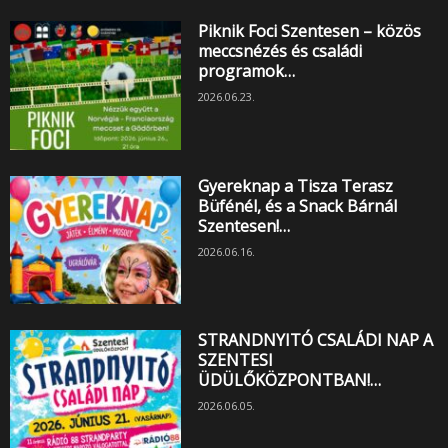
Piknik Foci Szentesen – közös
meccsnézés és családi
programok…
2026.06.23.
Gyereknap a Tisza Terasz
Büfénél, és a Snack Bárnál
Szentesen!…
2026.06.16.
STRANDNYITÓ CSALÁDI NAP A
SZENTESI
ÜDÜLŐKÖZPONTBAN!…
2026.06.05.