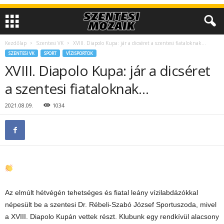
Kezdőlap
Szentesi VK
XVIII. Diapolo Kupa: jár a dicséret a szentesi fiataloknak…
SZENTESI VK
SPORT
VÍZISPORTOK
XVIII. Diapolo Kupa: jár a dicséret
a szentesi fiataloknak…
2021.08.09.
1034
Az elmúlt hétvégén tehetséges és fiatal leány vízilabdázókkal
népesült be a szentesi Dr. Rébeli-Szabó József Sportuszoda, mivel
a XVIII. Diapolo Kupán vettek részt. Klubunk egy rendkívül alacsony