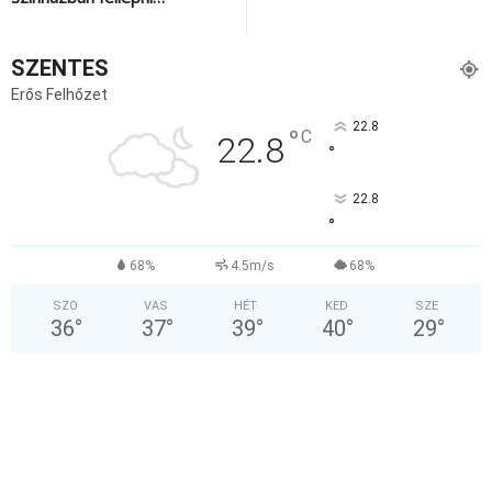
SZENTES
Erős Felhőzet
22.8
°
C
22.8
°
22.8
°
68%
4.5m/s
68%
SZO
VAS
HÉT
KED
SZE
36
°
37
°
39
°
40
°
29
°