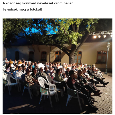
A közönség könnyed nevetését öröm hallani.
Tekintsék meg a fotókat!