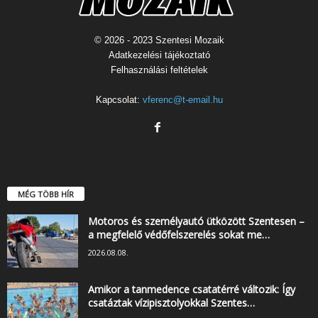
© 2026 - 2023 Szentesi Mozaik
Adatkezelési tájékoztató
Felhasználási feltételek
Kapcsolat:
vferenc@t-email.hu
MÉG TÖBB HÍR
Motoros és személyautó ütközött Szentesen –
a megfelelő védőfelszerelés sokat me…
2026.08.08.
Amikor a tanmedence csatatérré változik: Így
csatáztak vízipisztolyokkal Szentes…