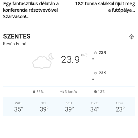
Egy fantasztikus délután a
182 tonna salakkal újult meg
konferencia résztvevőivel
a futópálya…
Szarvason!…
SZENTES
Kevés Felhő
23.9
°
C
23.9
°
23.9
°
36%
3.6m/s
13%
VAS
HÉT
KED
SZE
CSÜ
35
°
39
°
39
°
34
°
23
°