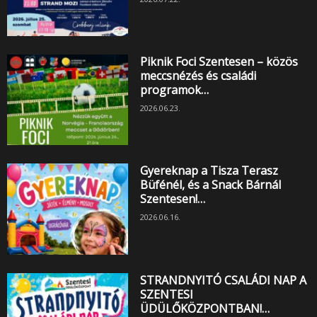
Piknik Foci Szentesen – közös
meccsnézés és családi
programok…
2026.06.23.
Gyereknap a Tisza Terasz
Büfénél, és a Snack Bárnál
Szentesen!…
2026.06.16.
STRANDNYITÓ CSALÁDI NAP A
SZENTESI
ÜDÜLŐKÖZPONTBAN!…