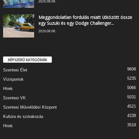
2026.08.08.
Meggondolatlan fordulás miatt ütközött össze
egy Suzuki és egy Dodge Challenger...
2026.08.08.
NÉPSZERŰ KATEGÓRIÁK
9608
Szentesi Élet
5235
Vízisportok
5066
Hírek
5031
Szentesi VK
4521
Szentesi Művelődési Központ
4238
Kultúra és szórakozás
3519
Hírek