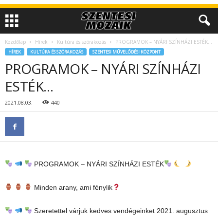
Kezdőlap
Hírek
Kultúra és szórakozás
PROGRAMOK – NYÁRI SZÍNHÁZI ESTÉK…
HÍREK
KULTÚRA ÉS SZÓRAKOZÁS
SZENTESI MŰVELŐDÉSI KÖZPONT
PROGRAMOK – NYÁRI SZÍNHÁZI
ESTÉK…
2021.08.03.
440
PROGRAMOK – NYÁRI SZÍNHÁZI ESTÉK
Minden arany, ami fénylik
Szeretettel várjuk kedves vendégeinket 2021. augusztus