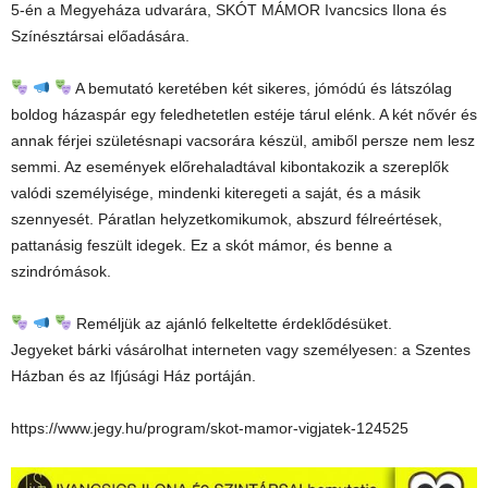
5-én a Megyeháza udvarára, SKÓT MÁMOR Ivancsics Ilona és
Színésztársai előadására.
A bemutató keretében két sikeres, jómódú és látszólag
boldog házaspár egy feledhetetlen estéje tárul elénk. A két nővér és
annak férjei születésnapi vacsorára készül, amiből persze nem lesz
semmi. Az események előrehaladtával kibontakozik a szereplők
valódi személyisége, mindenki kiteregeti a saját, és a másik
szennyesét. Páratlan helyzetkomikumok, abszurd félreértések,
pattanásig feszült idegek. Ez a skót mámor, és benne a
szindrómások.
Reméljük az ajánló felkeltette érdeklődésüket.
Jegyeket bárki vásárolhat interneten vagy személyesen: a Szentes
Házban és az Ifjúsági Ház portáján.
https://www.jegy.hu/program/skot-mamor-vigjatek-124525