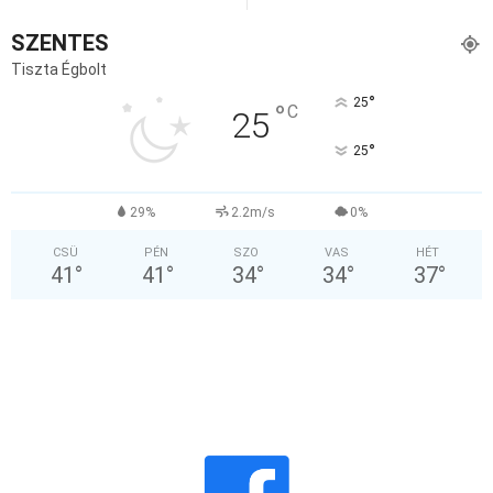
SZENTES
Tiszta Égbolt
°
25
°
C
25
°
25
29%
2.2m/s
0%
CSÜ
PÉN
SZO
VAS
HÉT
41
°
41
°
34
°
34
°
37
°