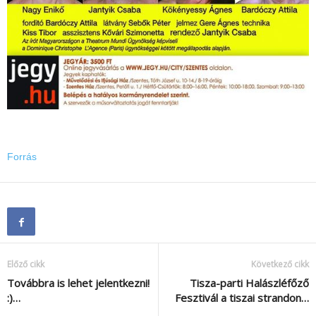
Forrás
Előző cikk
Következő cikk
Továbbra is lehet jelentkezni!
Tisza-parti Halászléfőző
:)…
Fesztivál a tiszai strandon…