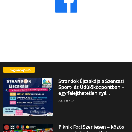
Programajánló
Strandok Éjszakája a Szentesi
Sport- és Üdülőközpontban –
egy felejthetetlen nyá…
2026.07.22.
Piknik Foci Szentesen – közös