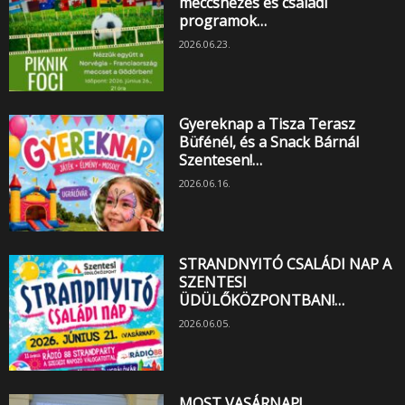
meccsnézés és családi
programok…
2026.06.23.
Gyereknap a Tisza Terasz
Büfénél, és a Snack Bárnál
Szentesen!…
2026.06.16.
STRANDNYITÓ CSALÁDI NAP A
SZENTESI
ÜDÜLŐKÖZPONTBAN!…
2026.06.05.
MOST VASÁRNAP!…