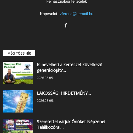
Felhasználási feltételek
Kapcsolat:
vferenc@t-email.hu
MÉG TÖBB HÍR
Ki nevelheti a kertészet következő
generációját?…
2026.08.05.
LAKOSSÁGI HIRDETMÉNY…
2026.08.05.
Szeretettel várjuk Önöket Népzenei
Találkozóra!…