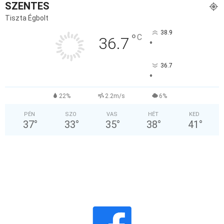
SZENTES
Tiszta Égbolt
38.9
°
C
36.7
°
36.7
°
22%
2.2m/s
6%
PÉN
SZO
VAS
HÉT
KED
37
°
33
°
35
°
38
°
41
°