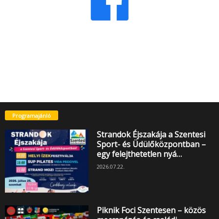
Programajánló
Strandok Éjszakája a Szentesi
Sport- és Üdülőközpontban –
egy felejthetetlen nyá…
2026.07.22.
Piknik Foci Szentesen – közös