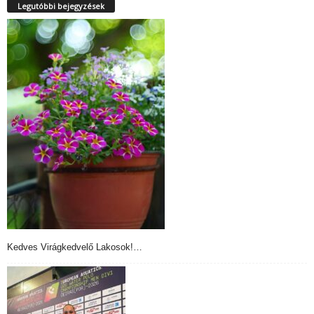
Legutóbbi bejegyzések
Kedves Virágkedvelő Lakosok!…