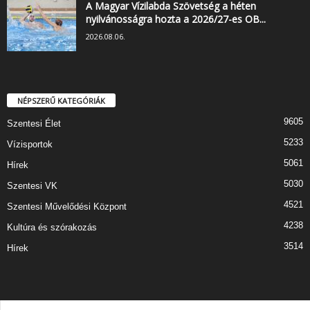
A Magyar Vízilabda Szövetség a héten
nyilvánosságra hozta a 2026/27-es OB...
2026.08.06.
NÉPSZERŰ KATEGÓRIÁK
9605
Szentesi Élet
5233
Vízisportok
5061
Hírek
5030
Szentesi VK
4521
Szentesi Művelődési Központ
4238
Kultúra és szórakozás
3514
Hírek