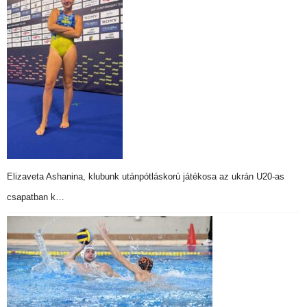
Elizaveta Ashanina, klubunk utánpótláskorú játékosa az ukrán U20-as
csapatban k…