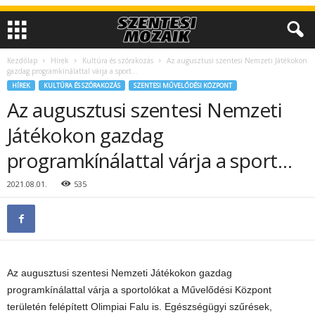
Kezdőlap
Hírek
Kultúra és szórakozás
Az augusztusi szentesi Nemzeti Játékokon
gazdag programkínálattal várja a sport…
HÍREK
KULTÚRA ÉS SZÓRAKOZÁS
SZENTESI MŰVELŐDÉSI KÖZPONT
Az augusztusi szentesi Nemzeti
Játékokon gazdag
programkínálattal várja a sport…
2021.08.01.
535
Az augusztusi szentesi Nemzeti Játékokon gazdag
programkínálattal várja a sportolókat a Művelődési Központ
területén felépített Olimpiai Falu is. Egészségügyi szűrések,