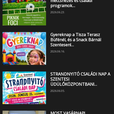
meccsnézés és családi
programok…
2026.06.23.
Gyereknap a Tisza Terasz
Büfénél, és a Snack Bárnál
Szentesen!…
2026.06.16.
STRANDNYITÓ CSALÁDI NAP A
SZENTESI
ÜDÜLŐKÖZPONTBAN!…
2026.06.05.
MOST VASÁRNAP!…