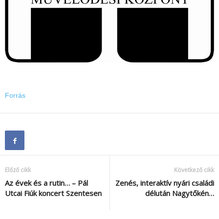
Forrás
Előző cikk
Következő cikk
Az évek és a rutin… – Pál
Zenés, interaktív nyári családi
Utcai Fiúk koncert Szentesen
délután Nagytőkén…