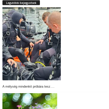
Legutóbbi bejegyzések
A mélység mindenkit próbára tesz….