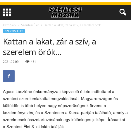
Kezdőlap
Szentesi Élet
Kattan a lakat, zár a szív, a szerelem örök…
SZENTESI ÉLET
Kattan a lakat, zár a szív, a
szerelem örök…
2021.07.09.
461
Agócs Lászlóné önkormányzati képviselő ötlete indította el a
szentesi szerelemlakatfal megvalósítását. Magyarországon és
külföldön is több helyen nagy népszerűségnek örvend a
kezdeményezés, és a Szentesen a Kurca-partján található, amely a
szerelmesek összetartozásának egy különleges jelképe. Írásunkat
a Szentesi Élet 3. oldalán találják.