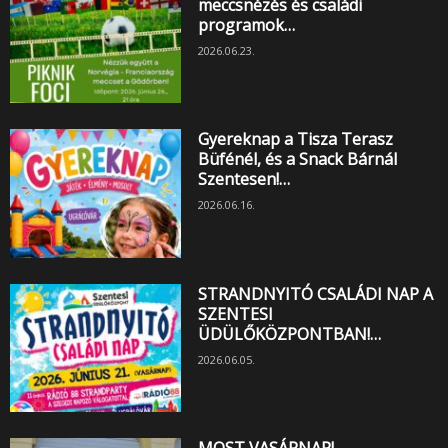
meccsnézés és családi
programok…
2026.06.23.
Gyereknap a Tisza Terasz
Büfénél, és a Snack Bárnál
Szentesen!…
2026.06.16.
STRANDNYITÓ CSALÁDI NAP A
SZENTESI
ÜDÜLŐKÖZPONTBAN!…
2026.06.05.