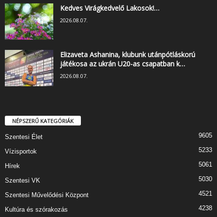
Kedves Virágkedvelő Lakosok!…
2026.08.07.
Elizaveta Ashanina, klubunk utánpótláskorú
játékosa az ukrán U20-as csapatban k…
2026.08.07.
NÉPSZERŰ KATEGÓRIÁK
9605
Szentesi Élet
5233
Vízisportok
5061
Hírek
5030
Szentesi VK
4521
Szentesi Művelődési Központ
4238
Kultúra és szórakozás