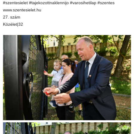
#szentesielet #tajekozottnaklennijo #varosihetilap #szentes
www.szentesielet.hu
27. szám
Közélet|32