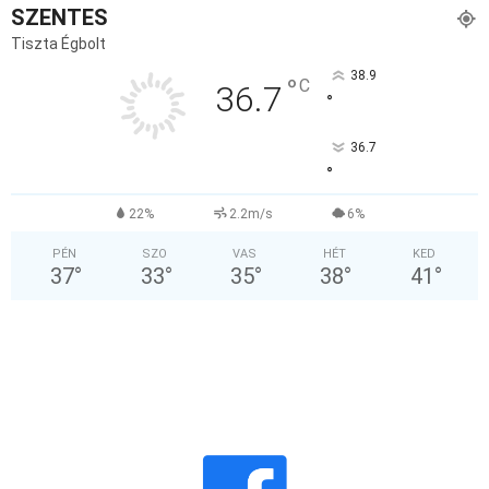
SZENTES
Tiszta Égbolt
38.9
°
C
36.7
°
36.7
°
22%
2.2m/s
6%
PÉN
SZO
VAS
HÉT
KED
37
°
33
°
35
°
38
°
41
°