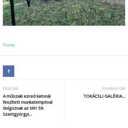
Forrás
Előző cikk
Következő cikk
A műszaki ezred katonái
TOKÁCSLI GALÉRIA…
feszített munkatempóval
dolgoznak az MH 59.
Szentgyörgyi…