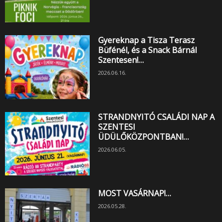
Gyereknap a Tisza Terasz
Büfénél, és a Snack Bárnál
Szentesen!…
2026.06.16.
STRANDNYITÓ CSALÁDI NAP A
SZENTESI
ÜDÜLŐKÖZPONTBAN!…
2026.06.05.
MOST VASÁRNAP!…
2026.05.28.