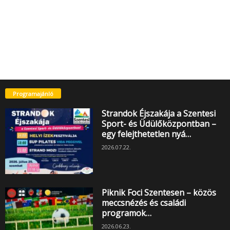
Programajánló
Strandok Éjszakája a Szentesi
Sport- és Üdülőközpontban –
egy felejthetetlen nyá…
2026.07.22.
Piknik Foci Szentesen – közös
meccsnézés és családi
programok…
2026.06.23.