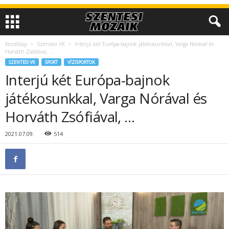
Kezdőlap
Szentesi VK
Interjú két Európa-bajnok játékosunkkal, Varga Nórával és
Horváth Zsófiával, …
SZENTESI VK
SPORT
VÍZISPORTOK
Interjú két Európa-bajnok
játékosunkkal, Varga Nórával és
Horváth Zsófiával, …
2021.07.09.
514