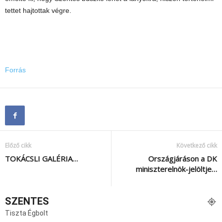
tettet hajtottak végre.
Forrás
Előző cikk
Következő cikk
TOKÁCSLI GALÉRIA…
Országjáráson a DK
miniszterelnök-jelöltje…
SZENTES
Tiszta Égbolt