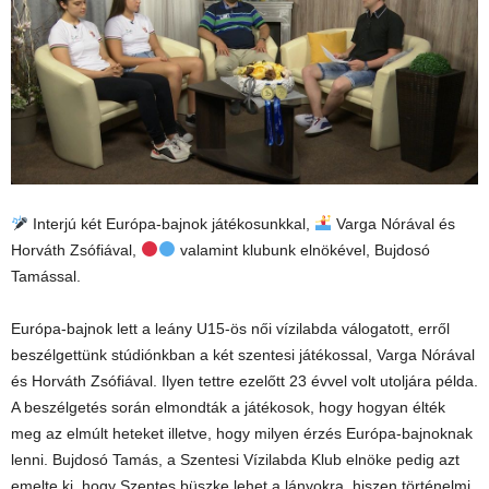
Interjú két Európa-bajnok játékosunkkal,
Varga Nórával és
Horváth Zsófiával,
valamint klubunk elnökével, Bujdosó
Tamással.
Európa-bajnok lett a leány U15-ös női vízilabda válogatott, erről
beszélgettünk stúdiónkban a két szentesi játékossal, Varga Nórával
és Horváth Zsófiával. Ilyen tettre ezelőtt 23 évvel volt utoljára példa.
A beszélgetés során elmondták a játékosok, hogy hogyan élték
meg az elmúlt heteket illetve, hogy milyen érzés Európa-bajnoknak
lenni. Bujdosó Tamás, a Szentesi Vízilabda Klub elnöke pedig azt
emelte ki, hogy Szentes büszke lehet a lányokra, hiszen történelmi