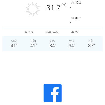
32.2
°
C
31.7
°
31.7
°
31%
0.5m/s
0%
CSÜ
PÉN
SZO
VAS
HÉT
41
°
41
°
34
°
34
°
37
°