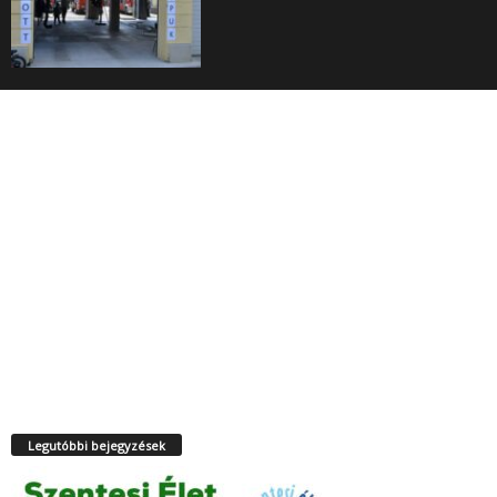
Legutóbbi bejegyzések