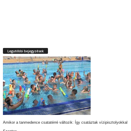
Legutóbbi bejegyzések
Amikor a tanmedence csatatérré változik: Így csatáztak vízipisztolyokkal