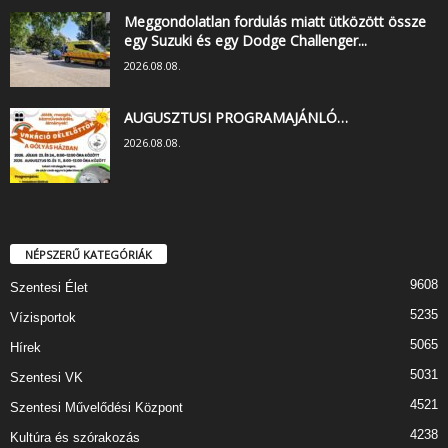
Meggondolatlan fordulás miatt ütközött össze
egy Suzuki és egy Dodge Challenger...
2026.08.08.
AUGUSZTUSI PROGRAMAJÁNLÓ…
2026.08.08.
NÉPSZERŰ KATEGÓRIÁK
9608
Szentesi Élet
5235
Vízisportok
5065
Hírek
5031
Szentesi VK
4521
Szentesi Művelődési Központ
4238
Kultúra és szórakozás