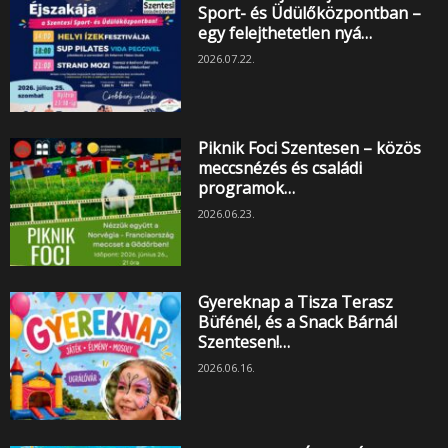
Sport- és Üdülőközpontban –
egy felejthetetlen nyá…
2026.07.22.
Piknik Foci Szentesen – közös
meccsnézés és családi
programok…
2026.06.23.
Gyereknap a Tisza Terasz
Büfénél, és a Snack Bárnál
Szentesen!…
2026.06.16.