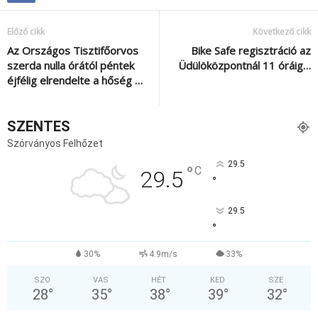
Előző cikk
Következő cikk
Az Országos Tisztifőorvos
Bike Safe regisztráció az
szerda nulla órától péntek
Üdülöközpontnál 11 óráig…
éjfélig elrendelte a hőség …
SZENTES
Szórványos Felhőzet
29.5
°
C
29.5
°
29.5
°
30%
4.9m/s
33%
SZO
VAS
HÉT
KED
SZE
28
°
35
°
38
°
39
°
32
°