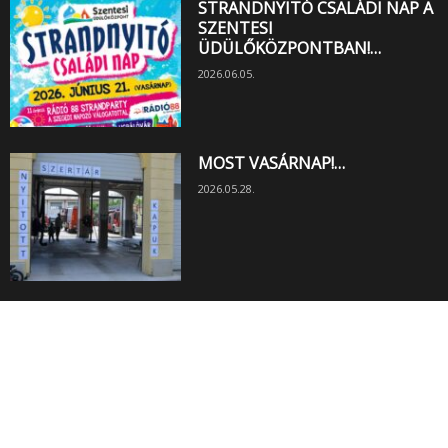
STRANDNYITÓ CSALÁDI NAP A
SZENTESI
ÜDÜLŐKÖZPONTBAN!…
2026.06.05.
MOST VASÁRNAP!…
2026.05.28.