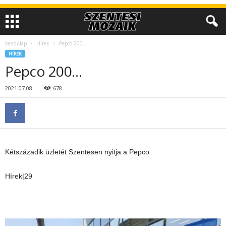
Kezdőlap
Hírek
Pepco 200…
HÍREK
Pepco 200…
2021.07.08.
678
Kétszázadik üzletét Szentesen nyitja a Pepco.
Hírek|29