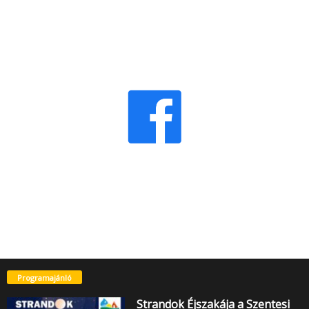
Programajánló
Strandok Éjszakája a Szentesi