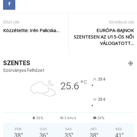
Előző cikk
Következő cikk
Közzétette: Irén Palicska…
EURÓPA-BAJNOK
SZENTESEN AZ U15-ÖS NŐI
VÁLOGATOTT…
SZENTES
Szórványos Felhőzet
25.6
°
C
25.6
°
25.6
°
36%
3.6m/s
28%
PÉN
SZO
VAS
HÉT
KED
38
°
36
°
35
°
38
°
41
°