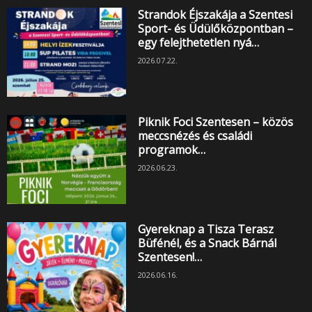
Strandok Éjszakája a Szentesi
Sport- és Üdülőközpontban –
egy felejthetetlen nyá…
2026.07.22.
Piknik Foci Szentesen – közös
meccsnézés és családi
programok…
2026.06.23.
Gyereknap a Tisza Terasz
Büfénél, és a Snack Bárnál
Szentesen!…
2026.06.16.