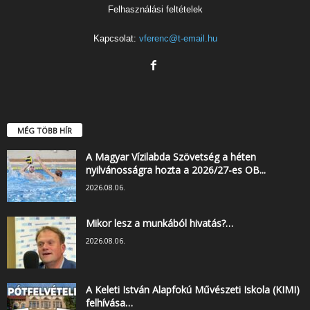
Felhasználási feltételek
Kapcsolat:
vferenc@t-email.hu
MÉG TÖBB HÍR
A Magyar Vízilabda Szövetség a héten
nyilvánosságra hozta a 2026/27-es OB...
2026.08.06.
Mikor lesz a munkából hivatás?…
2026.08.06.
A Keleti István Alapfokú Művészeti Iskola (KIMI)
felhívása…