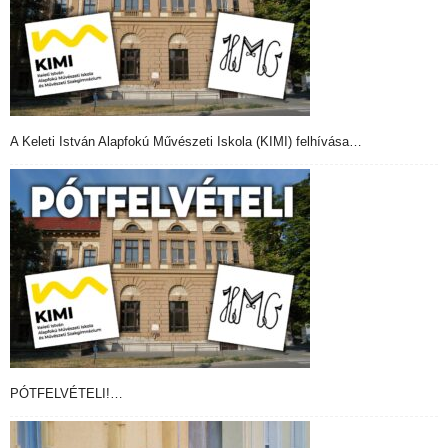
A Keleti István Alapfokú Művészeti Iskola (KIMI) felhívása…
PÓTFELVÉTELI!…