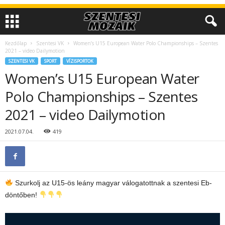
Kezdőlap
Szentesi VK
Women’s U15 European Water Polo Championships – Szentes
2021 – video Dailymotion
SZENTESI VK
SPORT
VÍZISPORTOK
Women’s U15 European Water
Polo Championships – Szentes
2021 – video Dailymotion
2021.07.04.
419
Szurkolj az U15-ös leány magyar válogatottnak a szentesi Eb-
döntőben!