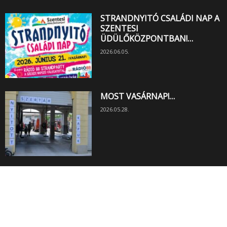
STRANDNYITÓ CSALÁDI NAP A
SZENTESI
ÜDÜLŐKÖZPONTBAN!…
2026.06.05.
MOST VASÁRNAP!…
2026.05.28.