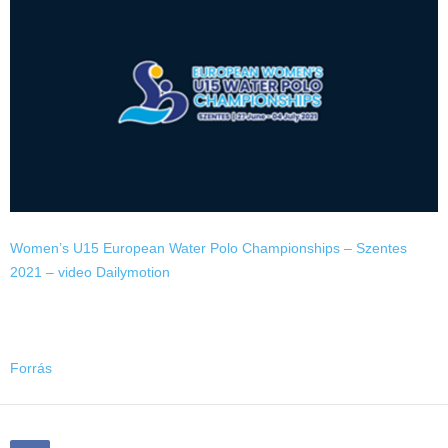
Women’s U15 European Water Polo Championships – Szentes
2021 – video Dailymotion
Forrás