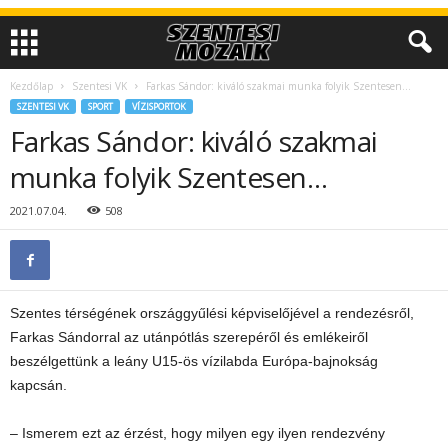
Kezdőlap
Szentesi VK
Farkas Sándor: kiváló szakmai munka folyik Szentesen…
SZENTESI VK
SPORT
VÍZISPORTOK
Farkas Sándor: kiváló szakmai
munka folyik Szentesen…
2021.07.04.
508
Szentes térségének országgyűlési képviselőjével a rendezésről,
Farkas Sándorral az utánpótlás szerepéről és emlékeiről
beszélgettünk a leány U15-ös vízilabda Európa-bajnokság
kapcsán.
– Ismerem ezt az érzést, hogy milyen egy ilyen rendezvény