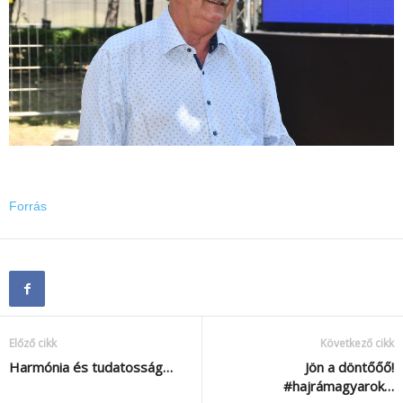
Forrás
Előző cikk
Következő cikk
Harmónia és tudatosság…
Jön a döntőőő!
#hajrámagyarok…