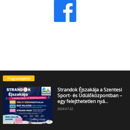
Programajánló
Strandok Éjszakája a Szentesi
Sport- és Üdülőközpontban –
egy felejthetetlen nyá…
2026.07.22.