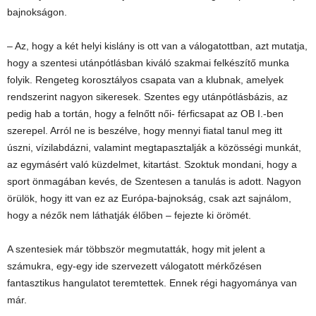
bajnokságon.
– Az, hogy a két helyi kislány is ott van a válogatottban, azt mutatja,
hogy a szentesi utánpótlásban kiváló szakmai felkészítő munka
folyik. Rengeteg korosztályos csapata van a klubnak, amelyek
rendszerint nagyon sikeresek. Szentes egy utánpótlásbázis, az
pedig hab a tortán, hogy a felnőtt női- férficsapat az OB I.-ben
szerepel. Arról ne is beszélve, hogy mennyi fiatal tanul meg itt
úszni, vízilabdázni, valamint megtapasztalják a közösségi munkát,
az egymásért való küzdelmet, kitartást. Szoktuk mondani, hogy a
sport önmagában kevés, de Szentesen a tanulás is adott. Nagyon
örülök, hogy itt van ez az Európa-bajnokság, csak azt sajnálom,
hogy a nézők nem láthatják élőben – fejezte ki örömét.
A szentesiek már többször megmutatták, hogy mit jelent a
számukra, egy-egy ide szervezett válogatott mérkőzésen
fantasztikus hangulatot teremtettek. Ennek régi hagyománya van
már.