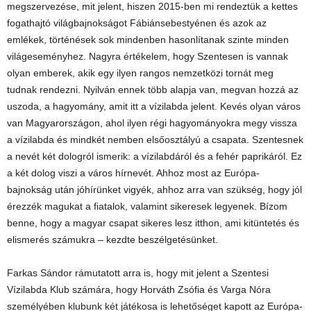
megszervezése, mit jelent, hiszen 2015-ben mi rendeztük a kettes
fogathajtó világbajnokságot Fábiánsebestyénen és azok az
emlékek, történések sok mindenben hasonlítanak szinte minden
világeseményhez. Nagyra értékelem, hogy Szentesen is vannak
olyan emberek, akik egy ilyen rangos nemzetközi tornát meg
tudnak rendezni. Nyilván ennek több alapja van, megvan hozzá az
uszoda, a hagyomány, amit itt a vízilabda jelent. Kevés olyan város
van Magyarországon, ahol ilyen régi hagyományokra megy vissza
a vízilabda és mindkét nemben elsőosztályú a csapata. Szentesnek
a nevét két dologról ismerik: a vízilabdáról és a fehér paprikáról. Ez
a két dolog viszi a város hírnevét. Ahhoz most az Európa-
bajnokság után jóhírünket vigyék, ahhoz arra van szükség, hogy jól
érezzék magukat a fiatalok, valamint sikeresek legyenek. Bízom
benne, hogy a magyar csapat sikeres lesz itthon, ami kitüntetés és
elismerés számukra – kezdte beszélgetésünket.
Farkas Sándor rámutatott arra is, hogy mit jelent a Szentesi
Vízilabda Klub számára, hogy Horváth Zsófia és Varga Nóra
személyében klubunk két játékosa is lehetőséget kapott az Európa-