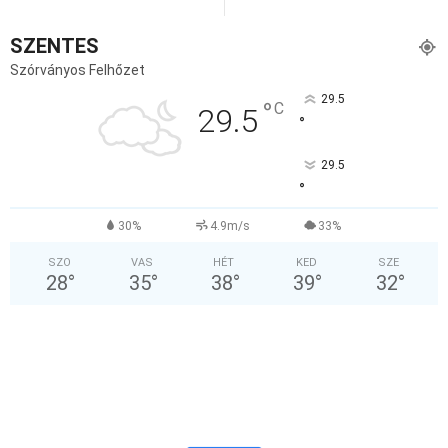
SZENTES
Szórványos Felhőzet
29.5
°
C
29.5
°
29.5
°
30%
4.9m/s
33%
SZO
VAS
HÉT
KED
SZE
28
°
35
°
38
°
39
°
32
°