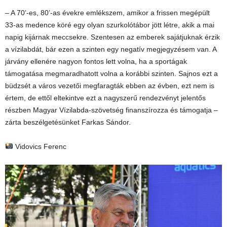
– A 70’-es, 80’-as évekre emlékszem, amikor a frissen megépült
33-as medence köré egy olyan szurkolótábor jött létre, akik a mai
napig kijárnak meccsekre. Szentesen az emberek sajátjuknak érzik
a vízilabdát, bár ezen a szinten egy negatív megjegyzésem van. A
járvány ellenére nagyon fontos lett volna, ha a sportágak
támogatása megmaradhatott volna a korábbi szinten. Sajnos ezt a
büdzsét a város vezetői megfaragták ebben az évben, ezt nem is
értem, de ettől eltekintve ezt a nagyszerű rendezvényt jelentős
részben Magyar Vízilabda-szövetség finanszírozza és támogatja –
zárta beszélgetésünket Farkas Sándor.
Vidovics Ferenc