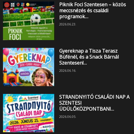
Piknik Foci Szentesen – közös
meccsnézés és családi
programok…
2026.06.23.
Gyereknap a Tisza Terasz
Büfénél, és a Snack Bárnál
Szentesen!…
2026.06.16.
STRANDNYITÓ CSALÁDI NAP A
SZENTESI
ÜDÜLŐKÖZPONTBAN!…
2026.06.05.