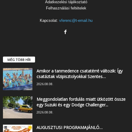
Adatkezelési tájékoztató
Felhasználási feltételek
Kapcsolat:
vferenc@t-email.hu
MÉG TÖBB HÍR
Amikor a tanmedence csatatérré változik: Így
csatáztak vízipisztolyokkal Szentes…
2026.08.08.
Meggondolatlan fordulás miatt ütközött össze
egy Suzuki és egy Dodge Challenger...
2026.08.08.
AUGUSZTUSI PROGRAMAJÁNLÓ…