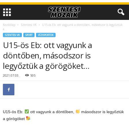
Kezdőlap
Szentesi VK
U15-ös Eb: ott vagyunk a döntőben, másodszor is legyőztük
a...
SZENTESI VK
SPORT
VÍZISPORTOK
U15-ös Eb: ott vagyunk a
döntőben, másodszor is
legyőztük a görögöket…
2021.07.03.
505
U15-ös Eb:
ott vagyunk a döntőben,
másodszor is legyőztük
a görögöket