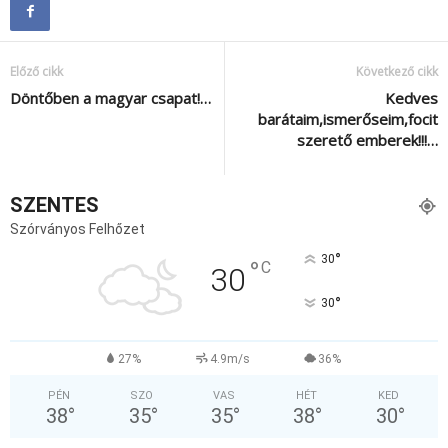
Előző cikk
Következő cikk
Döntőben a magyar csapat!…
Kedves
barátaim,ismerőseim,focit
szerető emberek!!!…
SZENTES
Szórványos Felhőzet
°
30
°
C
30
°
30
27%
4.9m/s
36%
PÉN
SZO
VAS
HÉT
KED
38
°
35
°
35
°
38
°
30
°