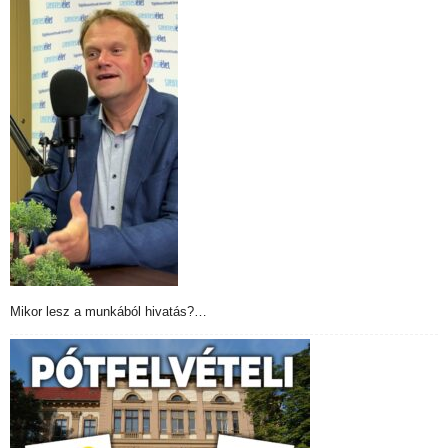
Mikor lesz a munkából hivatás?…