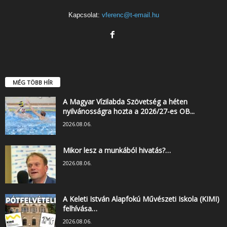
Kapcsolat:
vferenc@t-email.hu
MÉG TÖBB HÍR
A Magyar Vízilabda Szövetség a héten
nyilvánosságra hozta a 2026/27-es OB...
2026.08.06.
Mikor lesz a munkából hivatás?…
2026.08.06.
A Keleti István Alapfokú Művészeti Iskola (KIMI)
felhívása…
2026.08.06.