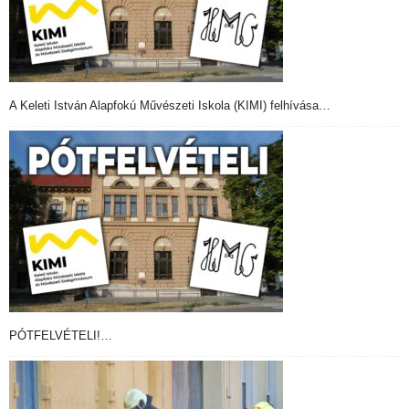
A Keleti István Alapfokú Művészeti Iskola (KIMI) felhívása…
PÓTFELVÉTELI!…