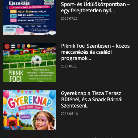
Sport- és Üdülőközpontban –
egy felejthetetlen nyá…
2026.07.22.
Piknik Foci Szentesen – közös
meccsnézés és családi
programok…
2026.06.23.
Gyereknap a Tisza Terasz
Büfénél, és a Snack Bárnál
Szentesen!…
2026.06.16.