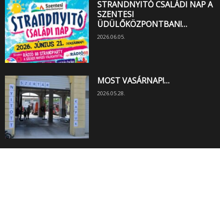
STRANDNYITÓ CSALÁDI NAP A
SZENTESI
ÜDÜLŐKÖZPONTBAN!…
2026.06.05.
MOST VASÁRNAP!…
2026.05.28.