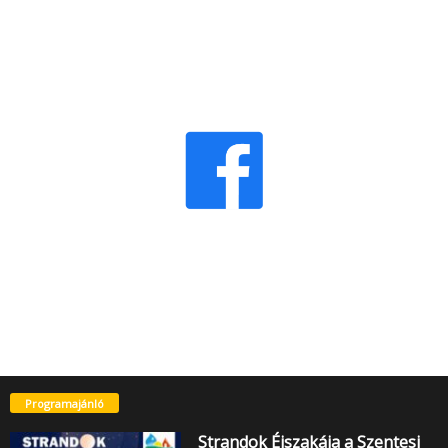
Programajánló
Strandok Éjszakája a Szentesi