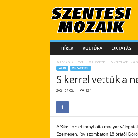
S
z
e
n
t
e
s
HÍREK
KULTÚRA
OKTATÁS
i
M
Kezdőlap
Sport
Vízisportok
Sikerrel vettük a
o
SPORT
VÍZISPORTOK
z
Sikerrel vettük a
a
i
k
2021.07.02.
524
A Sike József irányította magyar válogato
Szentesen, így szombaton 18 órától Görög