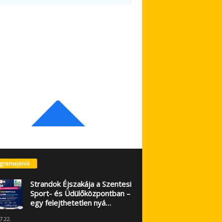
gramajánló
Strandok Éjszakája a Szentesi
Sport- és Üdülőközpontban –
egy felejthetetlen nyá…
7.22.