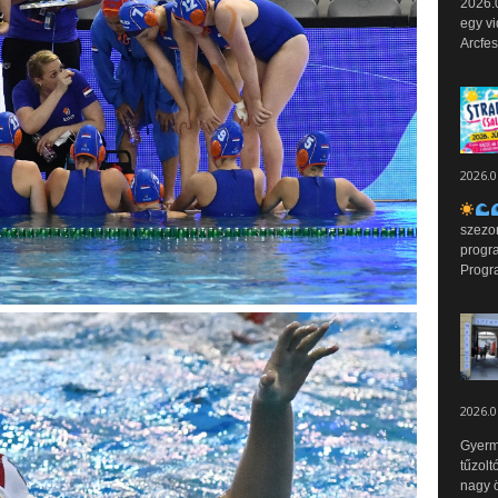
2026.0
egy vi
Arcfes
2026.0
szezo
progr
Progr
2026.0
Gyerm
tűzolt
nagy ö