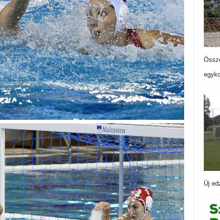
Össze
egyko
Új ed