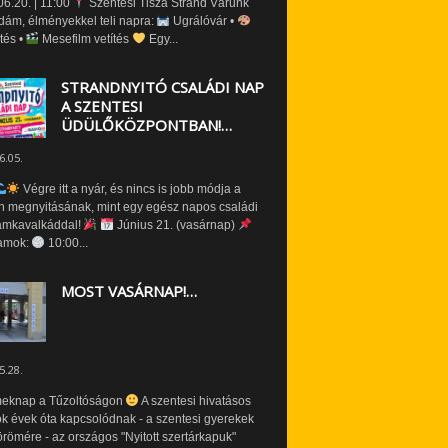
6.20. | 11:00
Szentesi Tisza Strand Várunk
dám, élményekkel teli napra:
Ugrálóvár •
tés •
Mesefilm vetítés
Egy...
STRANDNYITÓ CSALÁDI NAP
A SZENTESI
ÜDÜLŐKÖZPONTBAN!…
6.05.
Végre itt a nyár, és nincs is jobb módja a
n megnyitásának, mint egy egész napos családi
amkavalkáddal!
Június 21. (vasárnap)
amok:
10:00...
MOST VASÁRNAP!…
5.28.
eknap a Tűzoltóságon
A szentesi hivatásos
ók évek óta kapcsolódnak - a szentesi gyerekek
römére - az országos "Nyitott szertárkapuk"