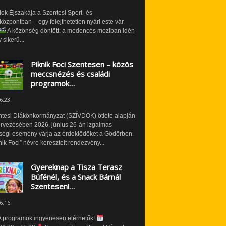
ok Éjszakája a Szentesi Sport- és
özpontban – egy felejthetetlen nyári este vár
A közönség döntött: a medencés moziban idén
 sikerű...
Piknik Foci Szentesen – közös
meccsnézés és családi
programok…
6.23.
ntesi Diákönkormányzat (SZÍVDÖK) ötlete alapján
ervezésében 2026. június 26-án izgalmas
ségi esemény várja az érdeklődőket a Gödörben.
nik Foci” névre keresztelt rendezvény...
Gyereknap a Tisza Terasz
Büfénél, és a Snack Bárnál
Szentesen!…
6.16.
 programok ingyenesen elérhetők!