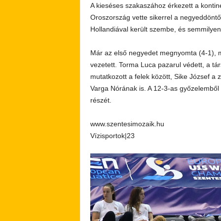
A kieséses szakaszához érkezett a konti
Oroszország vette sikerrel a negyeddöntős
Hollandiával került szembe, és semmilyen 
Már az első negyedet megnyomta (4-1), ma
vezetett. Torma Luca pazarul védett, a t
mutatkozott a felek között, Sike József a 
Varga Nórának is. A 12-3-as győzelemből 
részét.
www.szentesimozaik.hu
Vízisportok|23