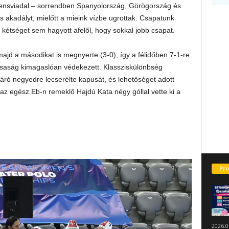
nensviadal – sorrendben Spanyolország, Görögország és
 akadályt, mielőtt a mieink vízbe ugrottak. Csapatunk
kétséget sem hagyott afelől, hogy sokkal jobb csapat.
jd a másodikat is megnyerte (3-0), így a félidőben 7-1-re
ársaság kimagaslóan védekezett. Klassziskülönbség
záró negyedre lecserélte kapusát, és lehetőséget adott
az egész Eb-n remeklő Hajdú Kata négy góllal vette ki a
Pro
2026.0