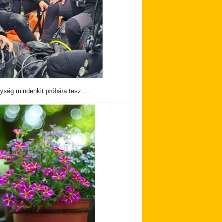
ység mindenkit próbára tesz….