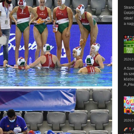
Strand
Üdülők
rátok!
a nagy
2026.0
A Sze
és sz
közös
A „Pik
2026.0
A