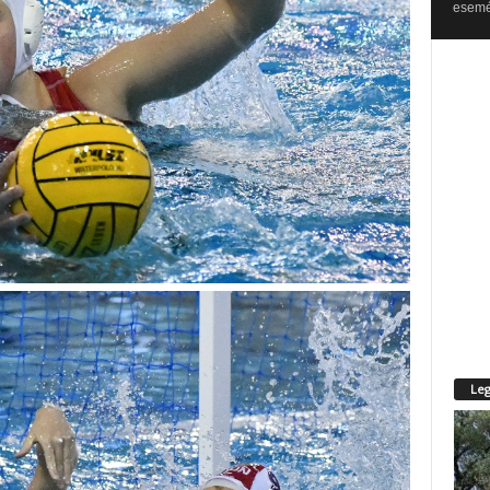
esemén
Leg