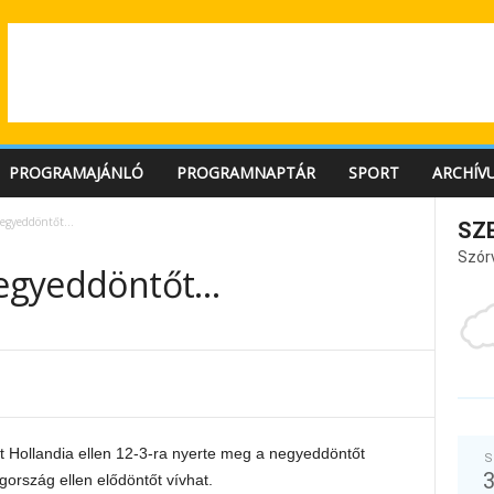
PROGRAMAJÁNLÓ
PROGRAMNAPTÁR
SPORT
ARCHÍV
 negyeddöntőt…
SZ
Szór
 negyeddöntőt…
tt Hollandia ellen 12-3-ra nyerte meg a negyeddöntőt
S
ország ellen elődöntőt vívhat.