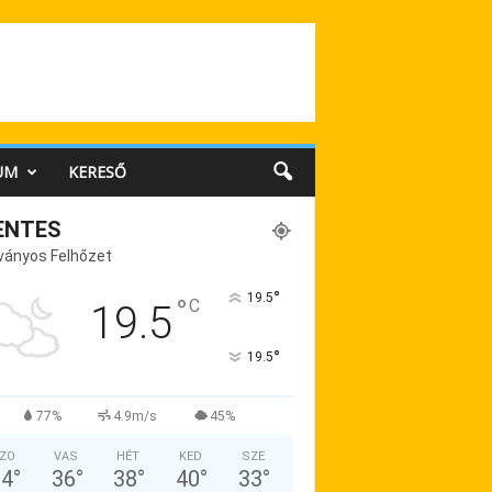
UM
KERESŐ
ENTES
ványos Felhőzet
°
19.5
°
C
19.5
°
19.5
77%
4.9m/s
45%
ZO
VAS
HÉT
KED
SZE
34
°
36
°
38
°
40
°
33
°