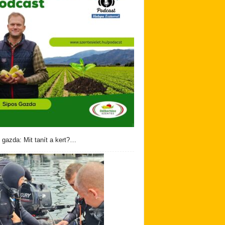
 gazda: Mit tanít a kert?…