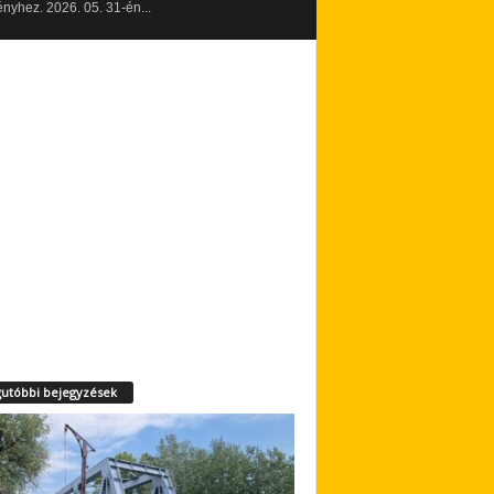
yhez. 2026. 05. 31-én...
utóbbi bejegyzések