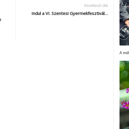
Következő cikk
Indul a VI. Szentesi Gyermekfesztivál…
o
A mél