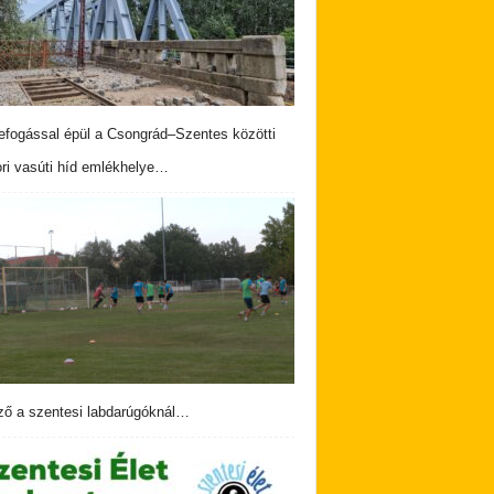
fogással épül a Csongrád–Szentes közötti
ri vasúti híd emlékhelye…
ző a szentesi labdarúgóknál…