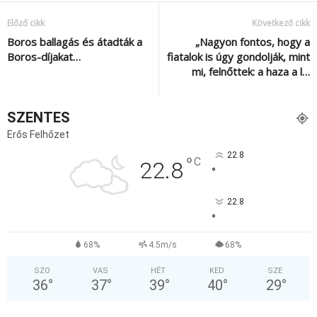
Előző cikk
Következő cikk
Boros ballagás és átadták a
„Nagyon fontos, hogy a
Boros-díjakat…
fiatalok is úgy gondolják, mint
mi, felnőttek: a haza a l…
SZENTES
Erős Felhőzet
22.8
°
C
22.8
°
22.8
°
68%
4.5m/s
68%
SZO
VAS
HÉT
KED
SZE
36
°
37
°
39
°
40
°
29
°