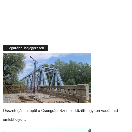
Legutóbbi bejegyzések
Összefogással épül a Csongrád–Szentes közötti egykori vasúti híd
emlékhelye…