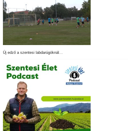
Új edző a szentesi labdarúgóknál…