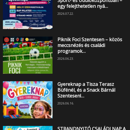
Sport- és Üdülőközpontban –
egy felejthetetlen nyá…
2026.07.22.
Piknik Foci Szentesen – közös
meccsnézés és családi
programok…
2026.06.23.
Gyereknap a Tisza Terasz
Büfénél, és a Snack Bárnál
Szentesen!…
2026.06.16.
STRANDNYITÓ CSALÁDI NAP A