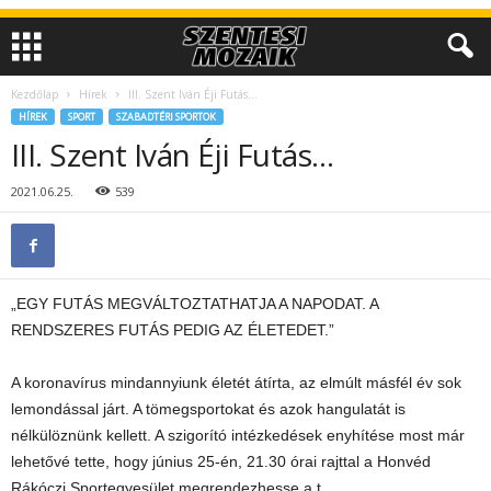
Kezdőlap
Hírek
III. Szent Iván Éji Futás…
HÍREK
SPORT
SZABADTÉRI SPORTOK
III. Szent Iván Éji Futás…
2021.06.25.
539
„EGY FUTÁS MEGVÁLTOZTATHATJA A NAPODAT. A
RENDSZERES FUTÁS PEDIG AZ ÉLETEDET.”
A koronavírus mindannyiunk életét átírta, az elmúlt másfél év sok
lemondással járt. A tömegsportokat és azok hangulatát is
nélkülöznünk kellett. A szigorító intézkedések enyhítése most már
lehetővé tette, hogy június 25-én, 21.30 órai rajttal a Honvéd
Rákóczi Sportegyesület megrendezhesse a t.