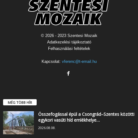
© 2026 - 2023 Szentesi Mozaik
Adatkezelési tájékoztató
Felhasználási feltételek
Kapcsolat:
vferenc@t-email.hu
MÉG TÖBB HÍR
Összefogással épül a Csongrád–Szentes közötti
egykori vasúti híd emlékhelye…
2026.08.08.