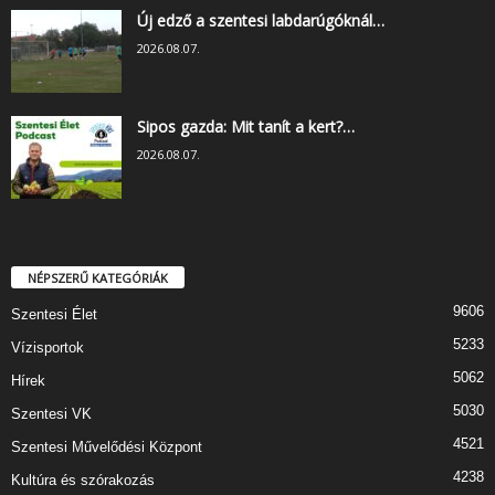
Új edző a szentesi labdarúgóknál…
2026.08.07.
Sipos gazda: Mit tanít a kert?…
2026.08.07.
NÉPSZERŰ KATEGÓRIÁK
9606
Szentesi Élet
5233
Vízisportok
5062
Hírek
5030
Szentesi VK
4521
Szentesi Művelődési Központ
4238
Kultúra és szórakozás