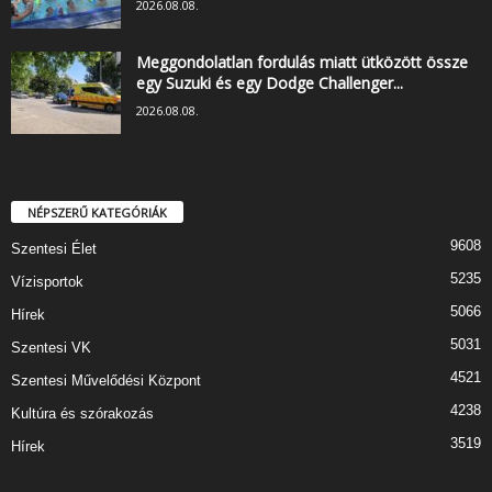
2026.08.08.
Meggondolatlan fordulás miatt ütközött össze
egy Suzuki és egy Dodge Challenger...
2026.08.08.
NÉPSZERŰ KATEGÓRIÁK
9608
Szentesi Élet
5235
Vízisportok
5066
Hírek
5031
Szentesi VK
4521
Szentesi Művelődési Központ
4238
Kultúra és szórakozás
3519
Hírek