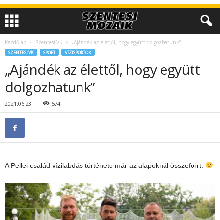
Kezdőlap
Szentesi VK
„Ajándék az élettől, hogy együtt dolgozhatunk”
SZENTESI VK
SPORT
VÍZISPORTOK
„Ajándék az élettől, hogy együtt
dolgozhatunk”
2021.06.23.
574
A Pellei-család vízilabdás története már az alapoknál összeforrt.