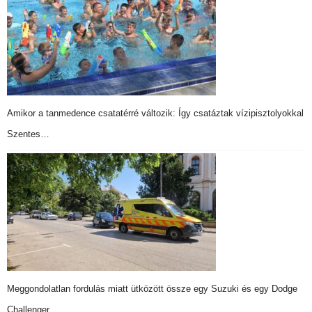
Amikor a tanmedence csatatérré változik: Így csatáztak vízipisztolyokkal
Szentes…
Meggondolatlan fordulás miatt ütközött össze egy Suzuki és egy Dodge
Challenger …