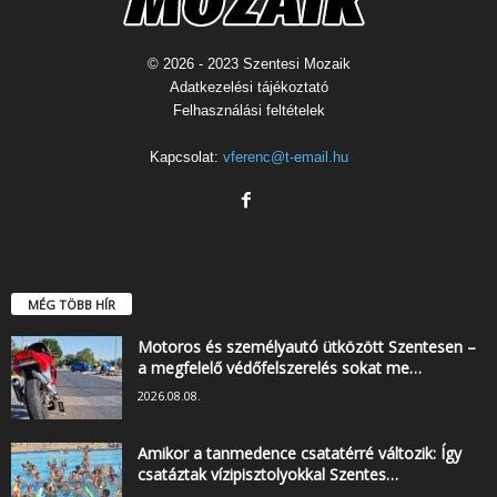
© 2026 - 2023 Szentesi Mozaik
Adatkezelési tájékoztató
Felhasználási feltételek
Kapcsolat:
vferenc@t-email.hu
MÉG TÖBB HÍR
Motoros és személyautó ütközött Szentesen –
a megfelelő védőfelszerelés sokat me…
2026.08.08.
Amikor a tanmedence csatatérré változik: Így
csatáztak vízipisztolyokkal Szentes…