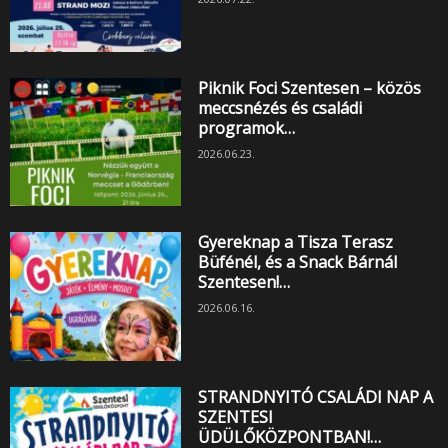
Piknik Foci Szentesen – közös
meccsnézés és családi
programok…
2026.06.23.
Gyereknap a Tisza Terasz
Büfénél, és a Snack Bárnál
Szentesen!…
2026.06.16.
STRANDNYITÓ CSALÁDI NAP A
SZENTESI
ÜDÜLŐKÖZPONTBAN!…