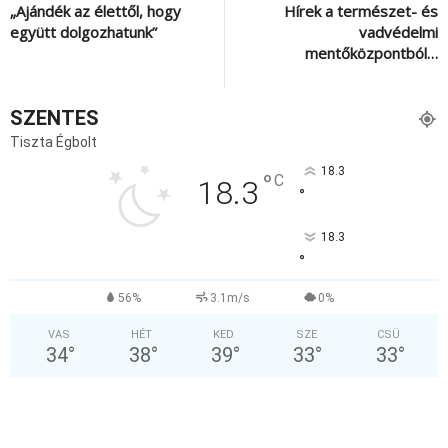
„Ajándék az élettől, hogy
Hírek a természet- és
együtt dolgozhatunk”
vadvédelmi
mentőközpontból…
SZENTES
Tiszta Égbolt
18.3
°
C
18.3
°
18.3
°
56%
3.1m/s
0%
VAS
HÉT
KED
SZE
CSÜ
34
°
38
°
39
°
33
°
33
°