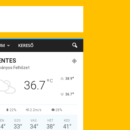
UM
KERESŐ
ENTES
ványos Felhőzet
°
38.9
°
C
36.7
°
36.7
22%
2.2m/s
28%
ÉN
SZO
VAS
HÉT
KED
34
°
33
°
34
°
38
°
41
°