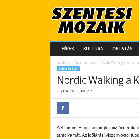
S
z
e
n
t
e
s
HÍREK
KULTÚRA
OKTATÁS
i
M
Kezdőlap
Szentesi Élet
Nordic Walking a Kurca -p
o
SZENTESI ÉLET
z
Nordic Walking a K
a
i
k
2021.06.16.
512
A Szentesi Egészségségfejlesztési Iroda id
tanfolyamát. Az időjárási viszonyoktól fü