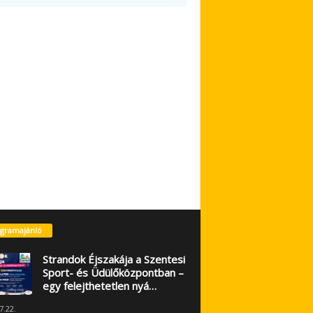
gramajánló
Strandok Éjszakája a Szentesi
Sport- és Üdülőközpontban –
egy felejthetetlen nyá…
7.22.