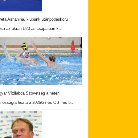
veta Ashanina, klubunk utánpótláskorú
osa az ukrán U20-as csapatban k…
yar Vízilabda Szövetség a héten
ánosságra hozta a 2026/27-es OB I-es b…