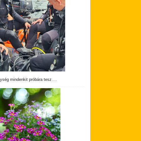
ység mindenkit próbára tesz….