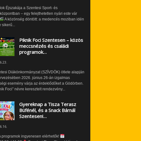
ok Éjszakája a Szentesi Sport- és
özpontban – egy felejthetetlen nyári este vár
A közönség döntött: a medencés moziban idén
 sikerű...
Piknik Foci Szentesen – közös
meccsnézés és családi
programok…
6.23.
ntesi Diákönkormányzat (SZÍVDÖK) ötlete alapján
ervezésében 2026. június 26-án izgalmas
ségi esemény várja az érdeklődőket a Gödörben.
nik Foci” névre keresztelt rendezvény...
Gyereknap a Tisza Terasz
Büfénél, és a Snack Bárnál
Szentesen!…
6.16.
 programok ingyenesen elérhetők!