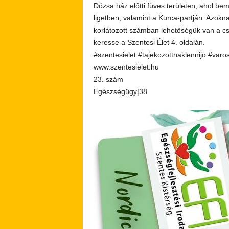
Dózsa ház előtti füves területen, ahol be
ligetben, valamint a Kurca-partján. Azokn
korlátozott számban lehetőségük van a cso
keresse a Szentesi Élet 4. oldalán.
#szentesielet #tajekozottnaklennijo #varo
www.szentesielet.hu
23. szám
Egészségügy|38