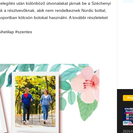
melegítés után különböző útvonalakat járnak be a Széchenyi
ak a résztvevőknak, akik nem rendelkeznek Nordic bottal,
portban kölcsön botokat használni. A további részleteket
sihetilap #szentes
Pro
2026.0