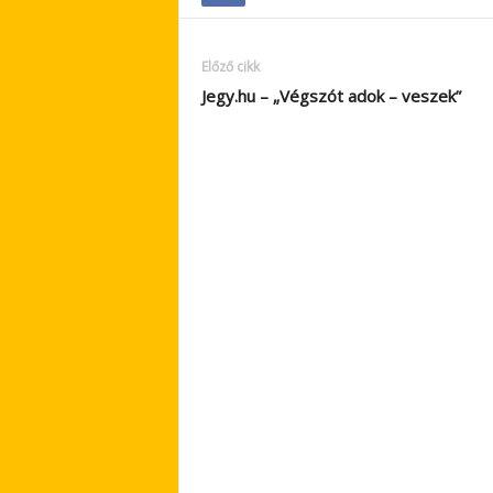
Előző cikk
Jegy.hu – „Végszót adok – veszek”