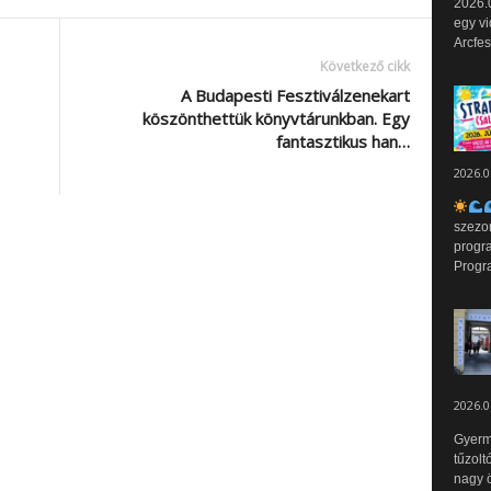
2026.0
egy vi
Arcfes
Következő cikk
A Budapesti Fesztiválzenekart
köszönthettük könyvtárunkban. Egy
fantasztikus han…
2026.0
szezo
progr
Progr
2026.0
Gyerm
tűzolt
nagy ö