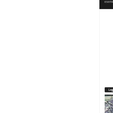
esemén
Leg