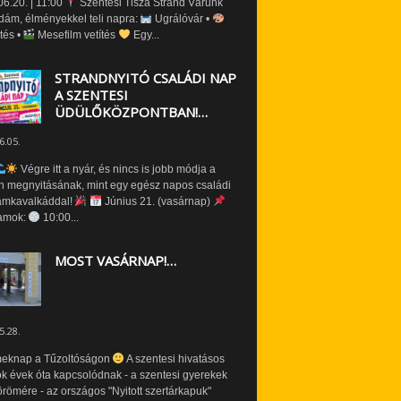
6.20. | 11:00
Szentesi Tisza Strand Várunk
dám, élményekkel teli napra:
Ugrálóvár •
tés •
Mesefilm vetítés
Egy...
STRANDNYITÓ CSALÁDI NAP
A SZENTESI
ÜDÜLŐKÖZPONTBAN!…
6.05.
Végre itt a nyár, és nincs is jobb módja a
n megnyitásának, mint egy egész napos családi
amkavalkáddal!
Június 21. (vasárnap)
amok:
10:00...
MOST VASÁRNAP!…
5.28.
eknap a Tűzoltóságon
A szentesi hivatásos
ók évek óta kapcsolódnak - a szentesi gyerekek
römére - az országos "Nyitott szertárkapuk"