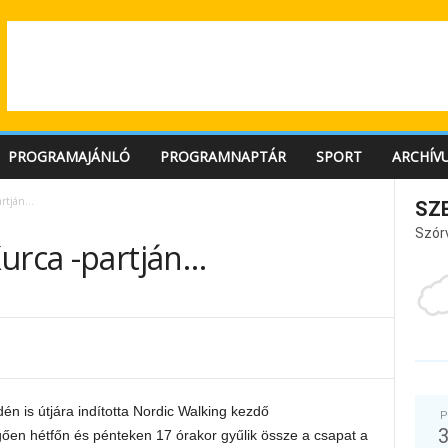
PROGRAMAJÁNLÓ
PROGRAMNAPTÁR
SPORT
ARCHÍV
artján…
SZ
Szór
urca -partján…
én is útjára indította Nordic Walking kezdő
P
ggően hétfőn és pénteken 17 órakor gyűlik össze a csapat a