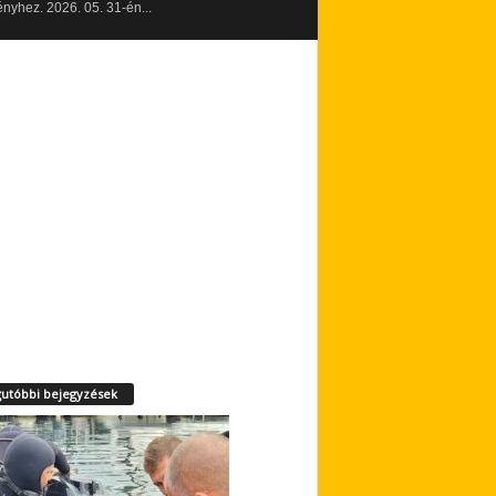
yhez. 2026. 05. 31-én...
utóbbi bejegyzések