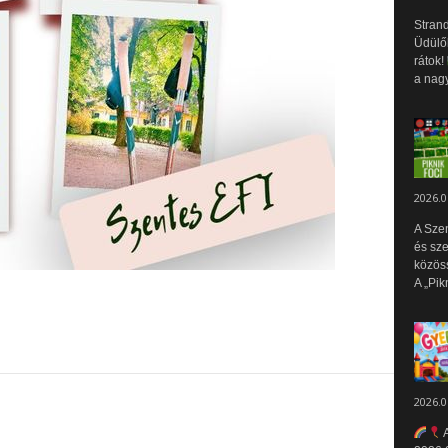
Strand
Üdülők
rátok!
a nagy
2026.0
A Sze
és sz
közös
A „Pik
2026.0
A