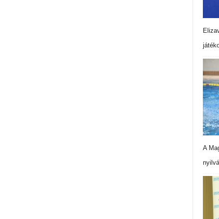
Eliza
játék
A Mag
nyilv