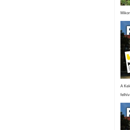
Mikor
A Kel
felhí