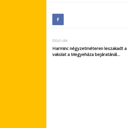
Előző cikk
Harminc négyzetméteren leszakadt a
vakolat a Megyeháza bejáratánál…