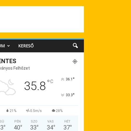
UM
KERESŐ
ENTES
ványos Felhőzet
°
36.1
°
C
35.8
°
33.3
21%
0.5m/s
28%
SÜ
PÉN
SZO
VAS
HÉT
33
°
40
°
33
°
34
°
37
°