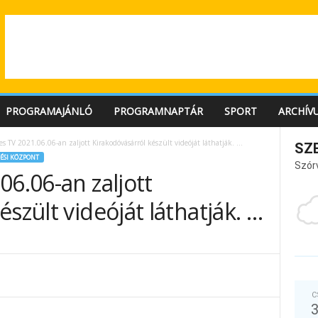
PROGRAMAJÁNLÓ
PROGRAMNAPTÁR
SPORT
ARCHÍV
s TV 2021.06.06-an zaljott Kirakodóvásárról készült videóját láthatják. …
SZ
ÉSI KÖZPONT
Szór
06.06-an zaljott
szült videóját láthatják. …
C