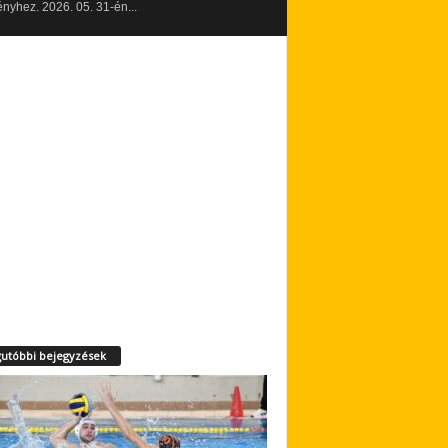
yhez. 2026. 05. 31-én...
utóbbi bejegyzések