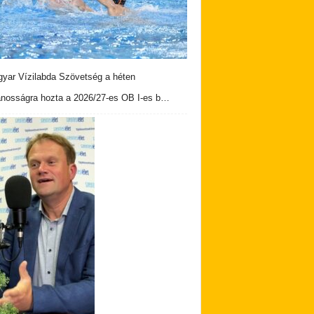
yar Vízilabda Szövetség a héten
ánosságra hozta a 2026/27-es OB I-es b…