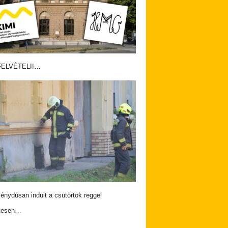
ELVÉTELI!…
nydúsan indult a csütörtök reggel
tesen…