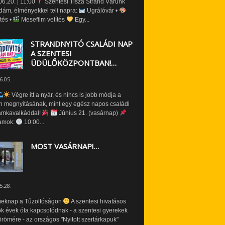
6.20. | 11:00
Szentesi Tisza Strand Várunk
dám, élményekkel teli napra:
Ugrálóvár •
tés •
Mesefilm vetítés
Egy...
STRANDNYITÓ CSALÁDI NAP
A SZENTESI
ÜDÜLŐKÖZPONTBAN!…
6.05.
Végre itt a nyár, és nincs is jobb módja a
n megnyitásának, mint egy egész napos családi
amkavalkáddal!
Június 21. (vasárnap)
amok:
10:00...
MOST VASÁRNAP!…
5.28.
eknap a Tűzoltóságon
A szentesi hivatásos
ók évek óta kapcsolódnak - a szentesi gyerekek
römére - az országos "Nyitott szertárkapuk"