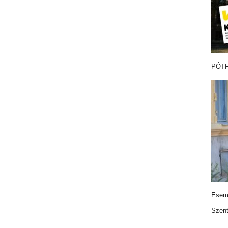
PÓTF
Esemé
Szen