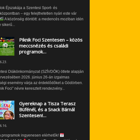
ok Éjszakája a Szentesi Sport- és
özpontban – egy felejthetetlen nyári este vár
A közönség döntött: a medencés moziban idén
 sikerű...
Piknik Foci Szentesen – közös
meccsnézés és családi
programok…
6.23.
ntesi Diákönkormányzat (SZÍVDÖK) ötlete alapján
ervezésében 2026. június 26-án izgalmas
ségi esemény várja az érdeklődőket a Gödörben.
nik Foci” névre keresztelt rendezvény...
Gyereknap a Tisza Terasz
Büfénél, és a Snack Bárnál
Szentesen!…
6.16.
 programok ingyenesen elérhetők!