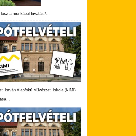
 lesz a munkából hivatás?…
eti István Alapfokú Művészeti Iskola (KIMI)
vása…