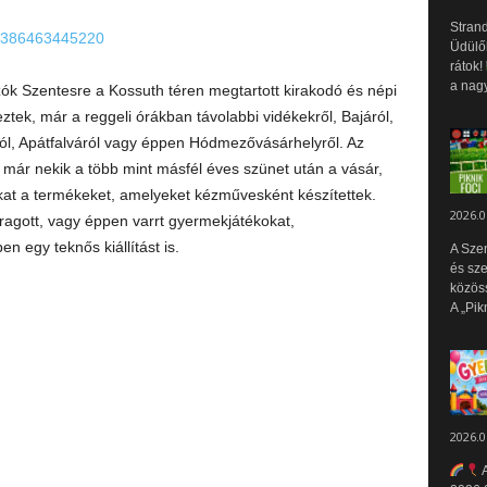
Strand
69386463445220
Üdülők
rátok!
a nagy
ók Szentesre a Kossuth téren megtartott kirakodó és népi
ek, már a reggeli órákban távolabbi vidékekről, Bajáról,
ól, Apátfalváról vagy éppen Hódmezővásárhelyről. Az
már nekik a több mint másfél éves szünet után a vásár,
t a termékeket, amelyeket kézművesként készítettek.
2026.0
ragott, vagy éppen varrt gyermekjátékokat,
 egy teknős kiállítást is.
A Sze
és sz
közös
A „Pik
2026.0
A