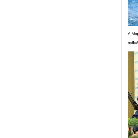
A Mag
nyilv