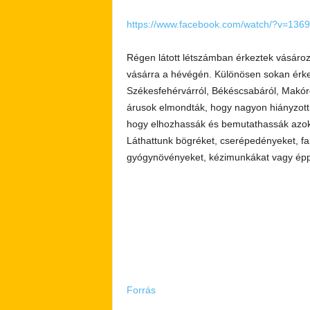
https://www.facebook.com/watch/?v=13
Régen látott létszámban érkeztek vásároz
vásárra a hévégén. Különösen sokan érkezt
Székesfehérvárról, Békéscsabáról, Makór
árusok elmondták, hogy nagyon hiányzott 
hogy elhozhassák és bemutathassák azoka
Láthattunk bögréket, cserépedényeket, fa
gyógynövényeket, kézimunkákat vagy éppen
Forrás