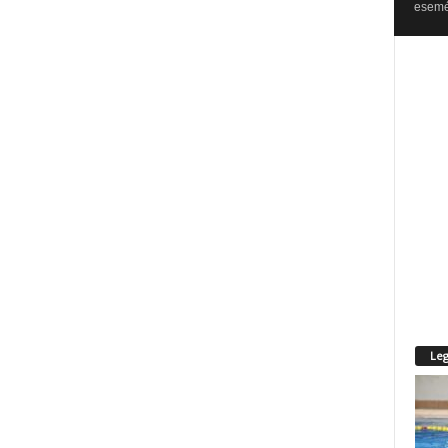
esemén
Leg