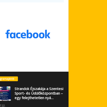
gramajánló
Strandok Éjszakája a Szentesi
Sport- és Üdülőközpontban –
egy felejthetetlen nyá…
7.22.