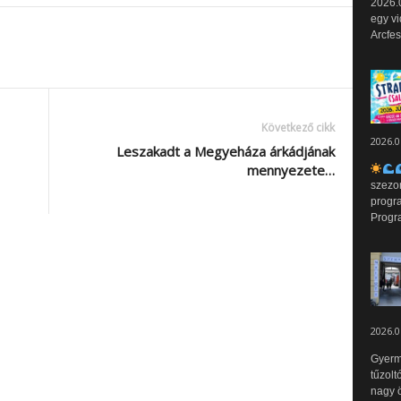
2026.0
egy vi
Arcfes
Következő cikk
2026.0
Leszakadt a Megyeháza árkádjának
mennyezete…
szezo
progr
Progr
2026.0
Gyerm
tűzolt
nagy ö