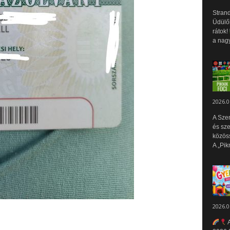
Strand
Üdülők
rátok!
a nagy
2026.0
A Sze
és sz
közös
A „Pik
2026.0
A