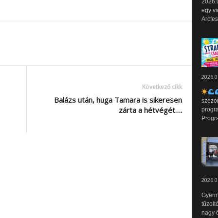
2026.0
egy vi
Arcfes
2026.0
Következő cikk
Balázs után, huga Tamara is sikeresen
szezo
zárta a hétvégét….
progr
Progr
2026.0
Gyerm
tűzolt
nagy ö