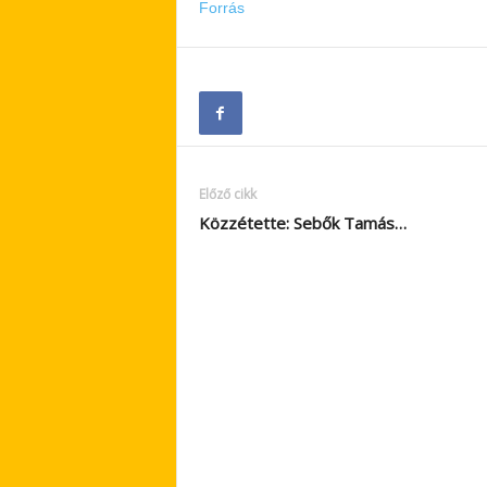
Forrás
Előző cikk
Közzétette: Sebők Tamás…