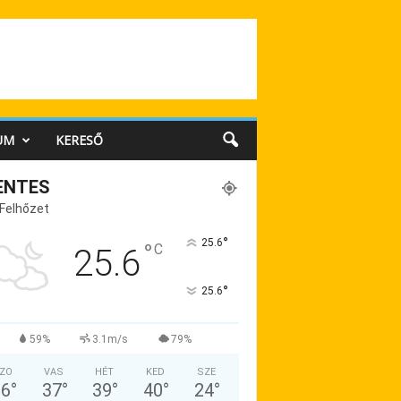
UM
KERESŐ
ENTES
 Felhőzet
°
25.6
°
C
25.6
°
25.6
59%
3.1m/s
79%
ZO
VAS
HÉT
KED
SZE
36
°
37
°
39
°
40
°
24
°