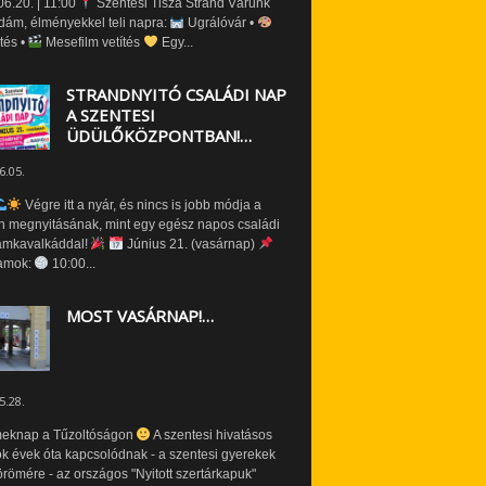
6.20. | 11:00
Szentesi Tisza Strand Várunk
dám, élményekkel teli napra:
Ugrálóvár •
tés •
Mesefilm vetítés
Egy...
STRANDNYITÓ CSALÁDI NAP
A SZENTESI
ÜDÜLŐKÖZPONTBAN!…
6.05.
Végre itt a nyár, és nincs is jobb módja a
n megnyitásának, mint egy egész napos családi
amkavalkáddal!
Június 21. (vasárnap)
amok:
10:00...
MOST VASÁRNAP!…
5.28.
eknap a Tűzoltóságon
A szentesi hivatásos
ók évek óta kapcsolódnak - a szentesi gyerekek
römére - az országos "Nyitott szertárkapuk"