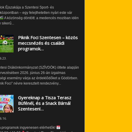
ok Éjszakája a Szentesi Sport- és
özpontban – egy felejthetetlen nyári este vár
A közönség döntött: a medencés moziban idén
 sikerű...
Piknik Foci Szentesen – közös
meccsnézés és családi
programok…
6.23.
ntesi Diákönkormányzat (SZÍVDÖK) ötlete alapján
ervezésében 2026. június 26-án izgalmas
ségi esemény várja az érdeklődőket a Gödörben.
nik Foci” névre keresztelt rendezvény...
Gyereknap a Tisza Terasz
Büfénél, és a Snack Bárnál
Szentesen!…
6.16.
 programok ingyenesen elérhetők!