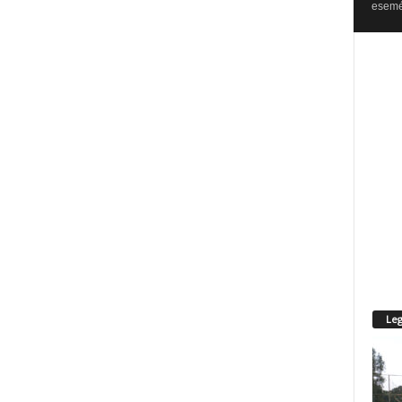
esemén
Leg