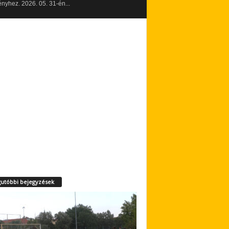
yhez. 2026. 05. 31-én...
utóbbi bejegyzések