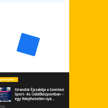
gramajánló
Strandok Éjszakája a Szentesi
Sport- és Üdülőközpontban –
egy felejthetetlen nyá…
7.22.