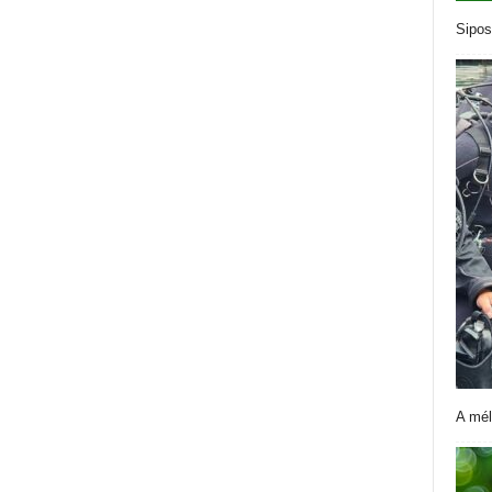
Sipos
A mél