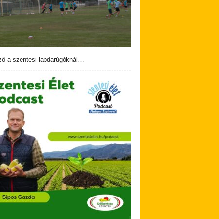
ző a szentesi labdarúgóknál…