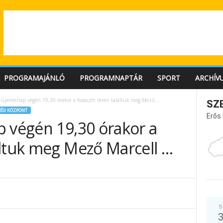
PROGRAMAJÁNLÓ
PROGRAMNAPTÁR
SPORT
ARCHÍV
i Gyereknap végén 19,30 órakor a Kossuth téren találtuk meg Mező...
SZ
ÉSI KÖZPONT
Erős
p végén 19,30 órakor a
áltuk meg Mező Marcell …
S