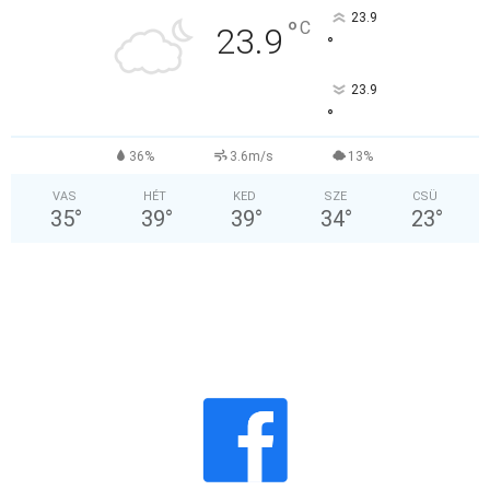
23.9
°
C
23.9
°
23.9
°
36%
3.6m/s
13%
VAS
HÉT
KED
SZE
CSÜ
35
°
39
°
39
°
34
°
23
°