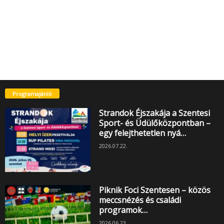
Programajánló
Strandok Éjszakája a Szentesi
Sport- és Üdülőközpontban –
egy felejthetetlen nyá…
2026.07.22.
Piknik Foci Szentesen – közös
meccsnézés és családi
programok…
2026.06.23.