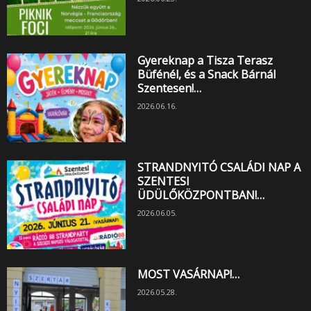
Gyereknap a Tisza Terasz
Büfénél, és a Snack Bárnál
Szentesen!…
2026.06.16.
STRANDNYITÓ CSALÁDI NAP A
SZENTESI
ÜDÜLŐKÖZPONTBAN!…
2026.06.05.
MOST VASÁRNAP!…
2026.05.28.