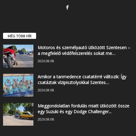
MÉG TÖBB HÍR
Motoros és személyautó ütközött Szentesen –
a megfelelő védőfelszerelés sokat me…
2026.08.08.
Amikor a tanmedence csatatérré változik: Így
csatáztak vízipisztolyokkal Szentes…
2026.08.08.
Meggondolatlan fordulás miatt ütközött össze
egy Suzuki és egy Dodge Challenger...
2026.08.08.