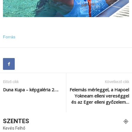
Forrás
Előző cikk
Következő cikk
Duna Kupa – képgaléria 2….
Felemás mérleggel, a Hapoel
Yokneam elleni vereséggel
és az Eger elleni győzelem…
SZENTES
Kevés Felhő