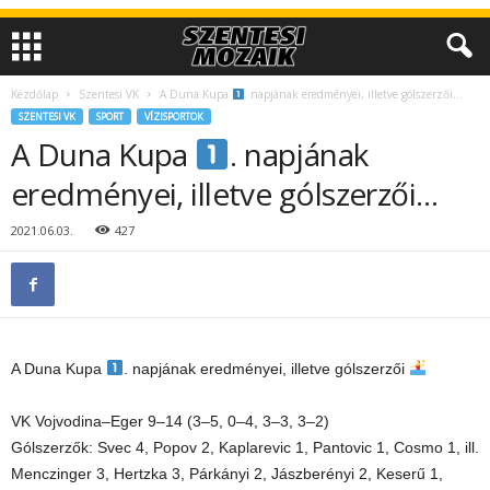
Kezdőlap
Szentesi VK
A Duna Kupa
. napjának eredményei, illetve gólszerzői…
SZENTESI VK
SPORT
VÍZISPORTOK
A Duna Kupa
. napjának
eredményei, illetve gólszerzői…
2021.06.03.
427
A Duna Kupa
. napjának eredményei, illetve gólszerzői
VK Vojvodina–Eger 9–14 (3–5, 0–4, 3–3, 3–2)
Gólszerzők: Svec 4, Popov 2, Kaplarevic 1, Pantovic 1, Cosmo 1, ill.
Menczinger 3, Hertzka 3, Párkányi 2, Jászberényi 2, Keserű 1,