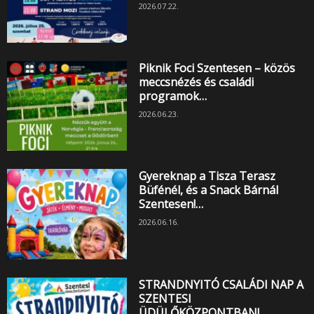
2026.07.22.
Piknik Foci Szentesen – közös
meccsnézés és családi
programok…
2026.06.23.
Gyereknap a Tisza Terasz
Büfénél, és a Snack Bárnál
Szentesen!…
2026.06.16.
STRANDNYITÓ CSALÁDI NAP A
SZENTESI
ÜDÜLŐKÖZPONTBAN!…