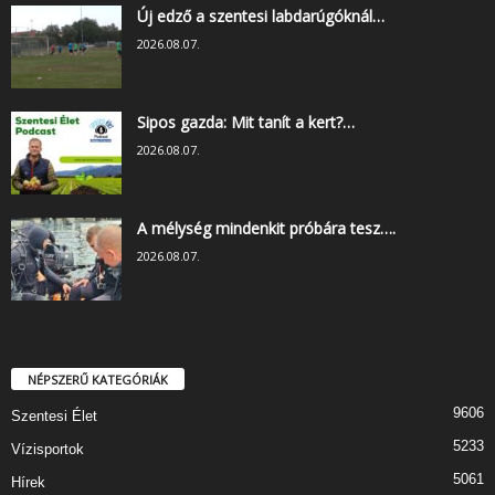
Új edző a szentesi labdarúgóknál…
2026.08.07.
Sipos gazda: Mit tanít a kert?…
2026.08.07.
A mélység mindenkit próbára tesz….
2026.08.07.
NÉPSZERŰ KATEGÓRIÁK
9606
Szentesi Élet
5233
Vízisportok
5061
Hírek