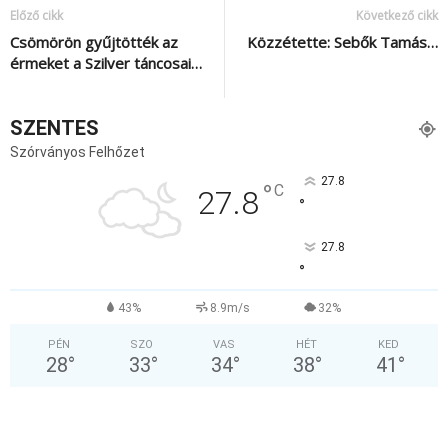
Előző cikk
Következő cikk
Csömörön gyűjtötték az
Közzétette: Sebők Tamás…
érmeket a Szilver táncosai…
SZENTES
Szórványos Felhőzet
27.8
°
C
27.8
°
27.8
°
43%
8.9m/s
32%
PÉN
SZO
VAS
HÉT
KED
28
°
33
°
34
°
38
°
41
°