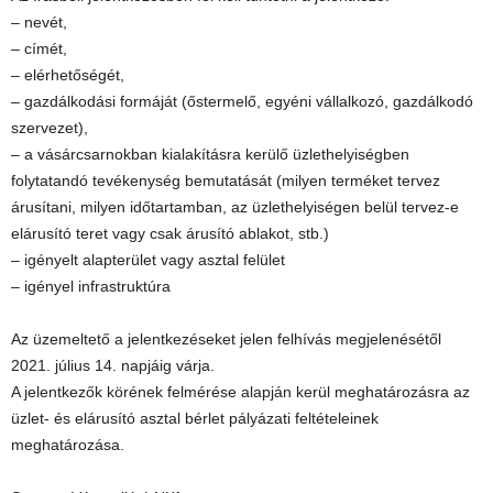
– nevét,
– címét,
– elérhetőségét,
– gazdálkodási formáját (őstermelő, egyéni vállalkozó, gazdálkodó
szervezet),
– a vásárcsarnokban kialakításra kerülő üzlethelyiségben
folytatandó tevékenység bemutatását (milyen terméket tervez
árusítani, milyen időtartamban, az üzlethelyiségen belül tervez-e
elárusító teret vagy csak árusító ablakot, stb.)
– igényelt alapterület vagy asztal felület
– igényel infrastruktúra
Az üzemeltető a jelentkezéseket jelen felhívás megjelenésétől
2021. július 14. napjáig várja.
A jelentkezők körének felmérése alapján kerül meghatározásra az
üzlet- és elárusító asztal bérlet pályázati feltételeinek
meghatározása.