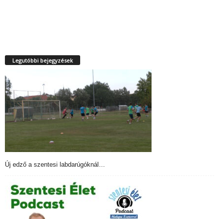
Legutóbbi bejegyzések
Új edző a szentesi labdarúgóknál…