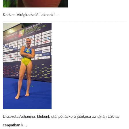
Kedves Virágkedvelő Lakosok!…
Elizaveta Ashanina, klubunk utánpótláskorú játékosa az ukrán U20-as
csapatban k…