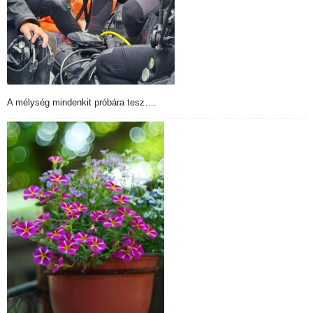
A mélység mindenkit próbára tesz….