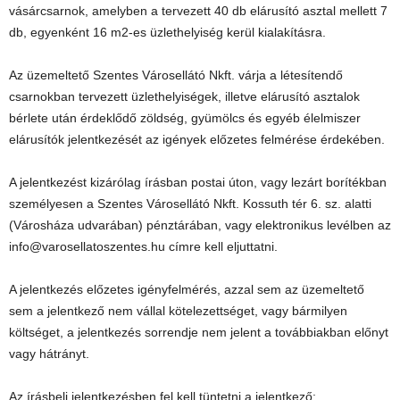
vásárcsarnok, amelyben a tervezett 40 db elárusító asztal mellett 7
db, egyenként 16 m2-es üzlethelyiség kerül kialakításra.
Az üzemeltető Szentes Városellátó Nkft. várja a létesítendő
csarnokban tervezett üzlethelyiségek, illetve elárusító asztalok
bérlete után érdeklődő zöldség, gyümölcs és egyéb élelmiszer
elárusítók jelentkezését az igények előzetes felmérése érdekében.
A jelentkezést kizárólag írásban postai úton, vagy lezárt borítékban
személyesen a Szentes Városellátó Nkft. Kossuth tér 6. sz. alatti
(Városháza udvarában) pénztárában, vagy elektronikus levélben az
info@varosellatoszentes.hu címre kell eljuttatni.
A jelentkezés előzetes igényfelmérés, azzal sem az üzemeltető
sem a jelentkező nem vállal kötelezettséget, vagy bármilyen
költséget, a jelentkezés sorrendje nem jelent a továbbiakban előnyt
vagy hátrányt.
Az írásbeli jelentkezésben fel kell tüntetni a jelentkező: