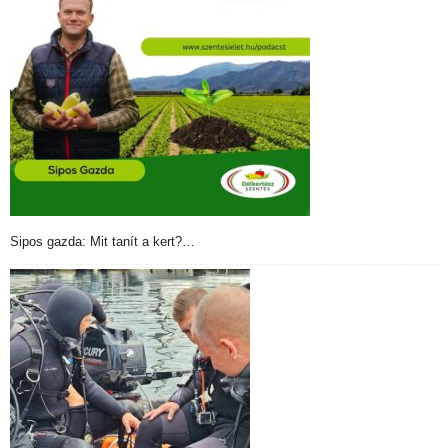
Sipos gazda: Mit tanít a kert?…