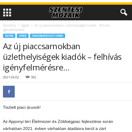
Kezdőlap
Egyéb
Az új piaccsarnokban üzlethelyiségek kiadók – felhívás
igényfelmérésre…
EGYÉB
HÍREK
ÖNKORMÁNYZATI HÍREK
Az új piaccsarnokban
üzlethelyiségek kiadók – felhívás
igényfelmérésre…
2021.06.02.
592
Tisztelt piaci árusok!
Az Apponyi téri Élelmiszer és Zöldségpiac fejlesztése során
várhatóan 2021. évben várhatóan átadásra kerül a zárt