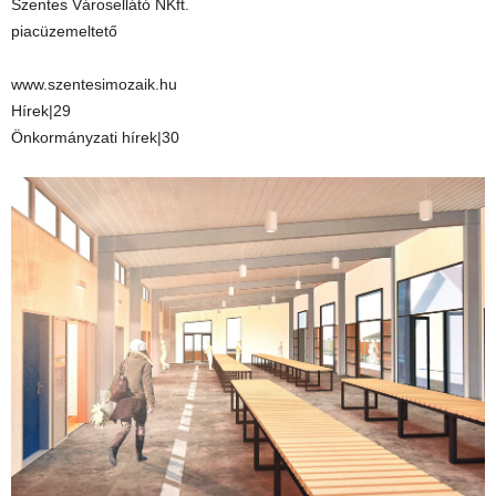
Szentes Városellátó NKft.
piacüzemeltető
www.szentesimozaik.hu
Hírek|29
Önkormányzati hírek|30