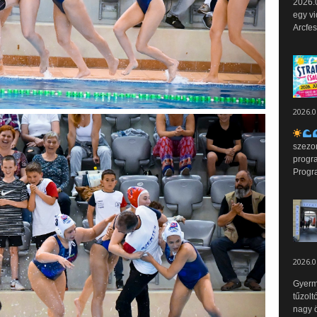
2026.0
egy vi
Arcfes
2026.0
szezo
progr
Progr
2026.0
Gyerm
tűzolt
nagy ö