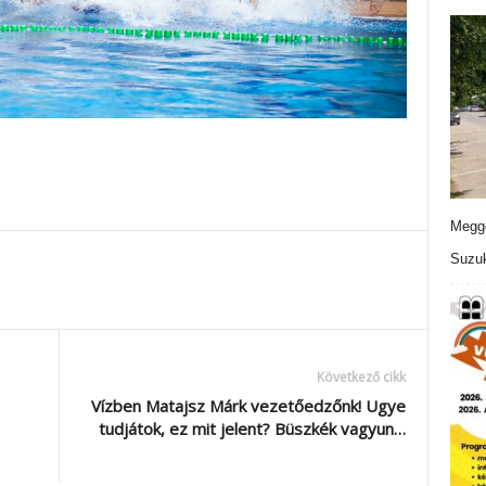
Meggo
Suzuk
Következő cikk
Vízben Matajsz Márk vezetőedzőnk! Ugye
tudjátok, ez mit jelent? Büszkék vagyun…