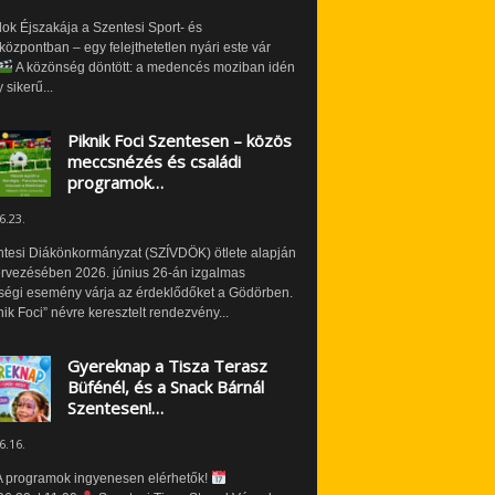
ok Éjszakája a Szentesi Sport- és
özpontban – egy felejthetetlen nyári este vár
A közönség döntött: a medencés moziban idén
 sikerű...
Piknik Foci Szentesen – közös
meccsnézés és családi
programok…
6.23.
ntesi Diákönkormányzat (SZÍVDÖK) ötlete alapján
ervezésében 2026. június 26-án izgalmas
ségi esemény várja az érdeklődőket a Gödörben.
nik Foci” névre keresztelt rendezvény...
Gyereknap a Tisza Terasz
Büfénél, és a Snack Bárnál
Szentesen!…
6.16.
 programok ingyenesen elérhetők!