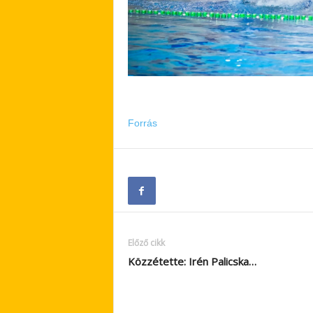
Forrás
Előző cikk
Közzétette: Irén Palicska…