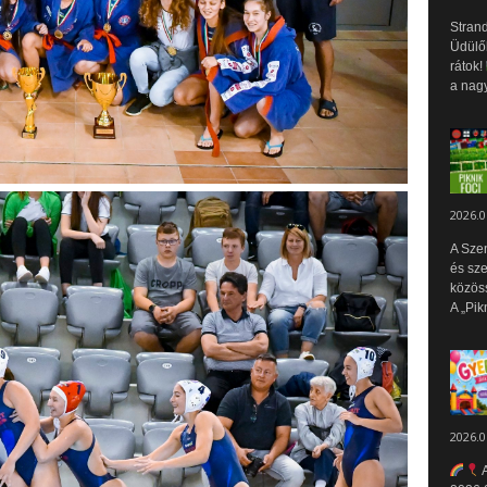
Strand
Üdülők
rátok!
a nagy
2026.0
A Sze
és sz
közös
A „Pik
2026.0
A