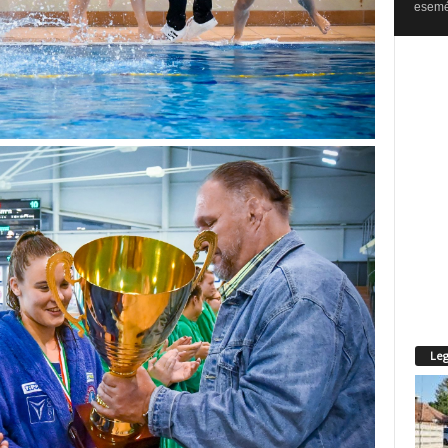
esemén
Leg