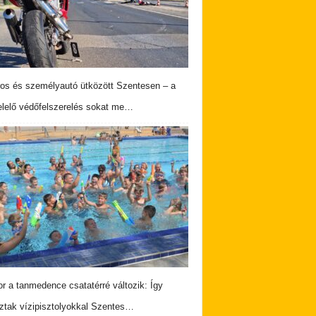
os és személyautó ütközött Szentesen – a
lelő védőfelszerelés sokat me…
r a tanmedence csatatérré változik: Így
ztak vízipisztolyokkal Szentes…