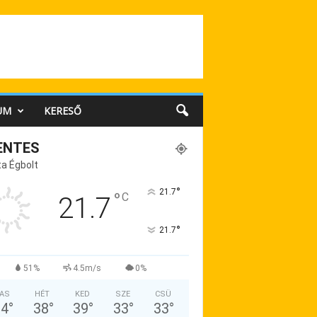
UM
KERESŐ
ENTES
a Égbolt
°
21.7
°
C
21.7
°
21.7
51%
4.5m/s
0%
AS
HÉT
KED
SZE
CSÜ
34
°
38
°
39
°
33
°
33
°