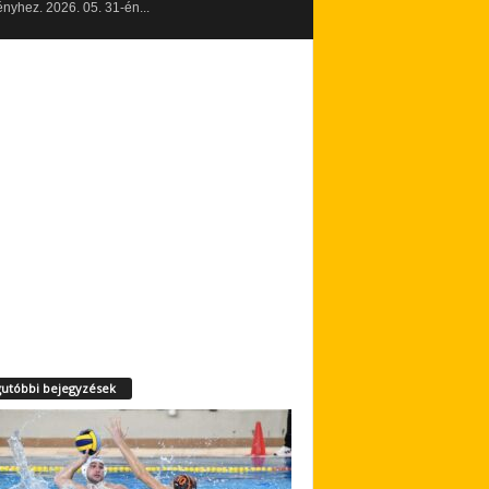
yhez. 2026. 05. 31-én...
utóbbi bejegyzések