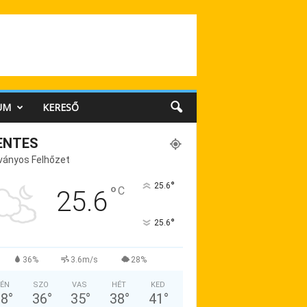
UM
KERESŐ
ENTES
ványos Felhőzet
°
25.6
°
C
25.6
°
25.6
36%
3.6m/s
28%
ÉN
SZO
VAS
HÉT
KED
38
°
36
°
35
°
38
°
41
°