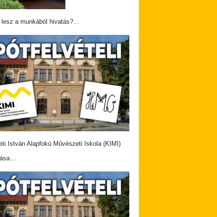
 lesz a munkából hivatás?…
eti István Alapfokú Művészeti Iskola (KIMI)
vása…