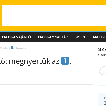
PROGRAMAJÁNLÓ
PROGRAMNAPTÁR
SPORT
ARCHÍV
yertük az
. meccset!…
SZ
Szór
ntő: megnyertük az
.
P