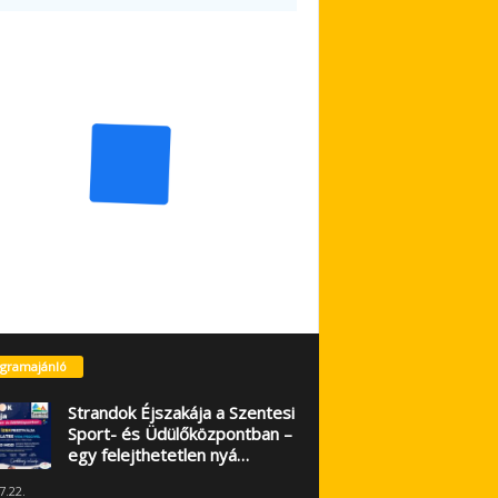
gramajánló
Strandok Éjszakája a Szentesi
Sport- és Üdülőközpontban –
egy felejthetetlen nyá…
7.22.