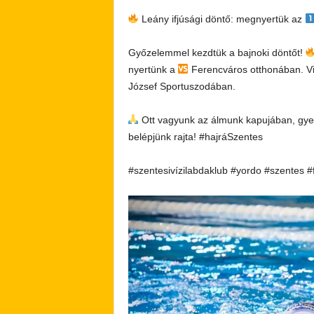
Leány ifjúsági döntő: megnyertük az
Győzelemmel kezdtük a bajnoki döntőt!
nyertünk a
Ferencváros otthonában. 
József Sportuszodában.
Ott vagyunk az álmunk kapujában, gye
belépjünk rajta! #hajráSzentes
#szentesivízilabdaklub #yordo #szentes #