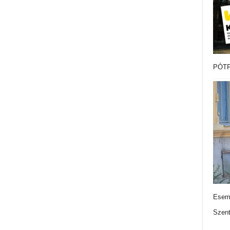
PÓTF
Esemé
Szen