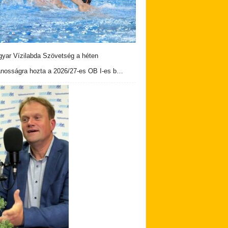
yar Vízilabda Szövetség a héten
ánosságra hozta a 2026/27-es OB I-es b…