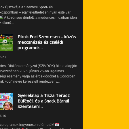
ok Éjszakája a Szentesi Sport- és
özpontban – egy felejthetetlen nyári este vár
A közönség döntött: a medencés moziban idén
 sikerű...
Piknik Foci Szentesen – közös
meccsnézés és családi
programok…
6.23.
ntesi Diákönkormányzat (SZÍVDÖK) ötlete alapján
ervezésében 2026. június 26-án izgalmas
ségi esemény várja az érdeklődőket a Gödörben.
nik Foci” névre keresztelt rendezvény...
Gyereknap a Tisza Terasz
Büfénél, és a Snack Bárnál
Szentesen!…
6.16.
 programok ingyenesen elérhetők!