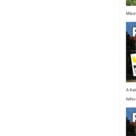
Mikor
A Kel
felhí