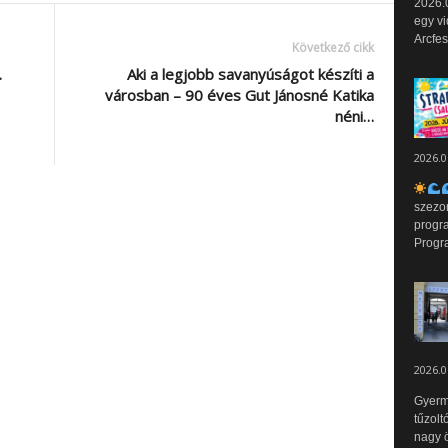
2026.0
egy vi
Arcfes
Következő cikk
…
Aki a legjobb savanyúságot készíti a
városban – 90 éves Gut Jánosné Katika
néni…
2026.0
szezo
progr
Progr
2026.0
Gyerm
tűzolt
nagy ö