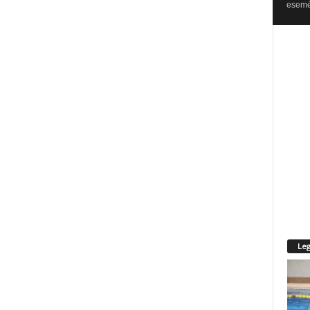
esemén
Leg