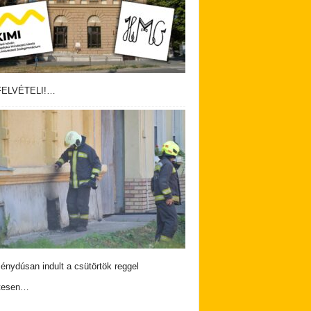
ELVÉTELI!…
nydúsan indult a csütörtök reggel
tesen…