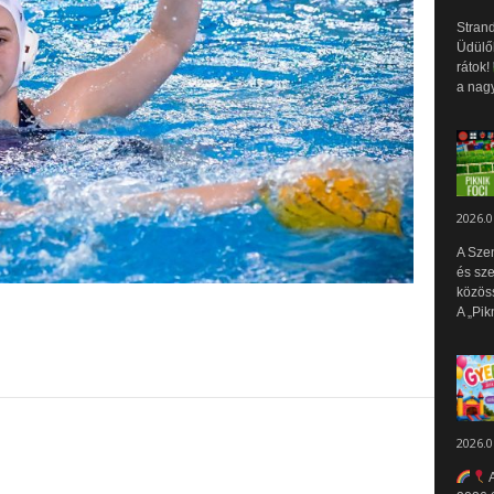
Strand
Üdülők
rátok!
a nagy
2026.0
A Sze
és sz
közös
A „Pik
2026.0
A