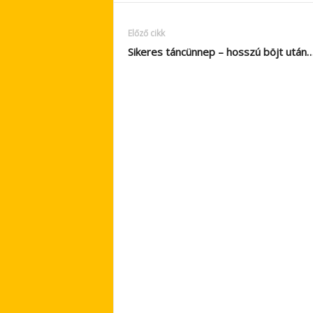
Előző cikk
Sikeres táncünnep – hosszú böjt után