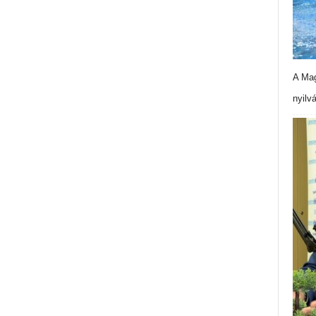
A Mag
nyilv