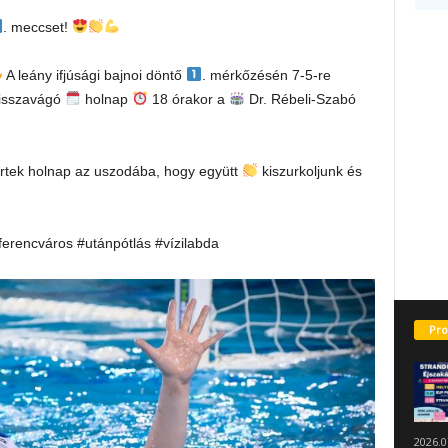
. meccset!
A leány ifjúsági bajnoi döntő
. mérkőzésén 7-5-re
Visszavágó
holnap
18 órakor a
Dr. Rébeli-Szabó
rtek holnap az uszodába, hogy együtt
kiszurkoljunk és
ferencváros #utánpótlás #vízilabda
Pro
2026.0