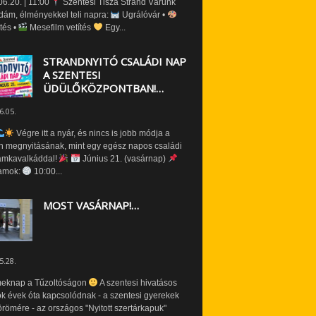
6.20. | 11:00
Szentesi Tisza Strand Várunk
dám, élményekkel teli napra:
Ugrálóvár •
tés •
Mesefilm vetítés
Egy...
STRANDNYITÓ CSALÁDI NAP
A SZENTESI
ÜDÜLŐKÖZPONTBAN!…
6.05.
Végre itt a nyár, és nincs is jobb módja a
n megnyitásának, mint egy egész napos családi
amkavalkáddal!
Június 21. (vasárnap)
amok:
10:00...
MOST VASÁRNAP!…
5.28.
eknap a Tűzoltóságon
A szentesi hivatásos
ók évek óta kapcsolódnak - a szentesi gyerekek
römére - az országos "Nyitott szertárkapuk"