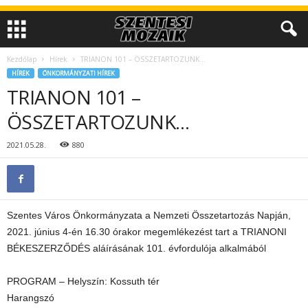
Kezdőlap
Hírek
TRIANON 101 – ÖSSZETARTOZUNK…
HÍREK
ÖNKORMÁNYZATI HÍREK
TRIANON 101 –
ÖSSZETARTOZUNK…
2021.05.28.
880
Szentes Város Önkormányzata a Nemzeti Összetartozás Napján,
2021. június 4-én 16.30 órakor megemlékezést tart a TRIANONI
BÉKESZERZŐDÉS aláírásának 101. évfordulója alkalmából
PROGRAM – Helyszín: Kossuth tér
Harangszó