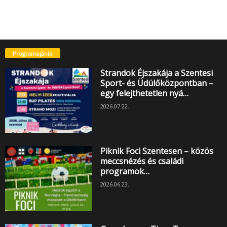
Programajánló
Strandok Éjszakája a Szentesi
Sport- és Üdülőközpontban –
egy felejthetetlen nyá…
2026.07.22.
Piknik Foci Szentesen – közös
meccsnézés és családi
programok…
2026.06.23.