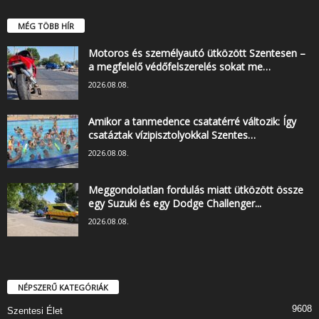
MÉG TÖBB HÍR
Motoros és személyautó ütközött Szentesen –
a megfelelő védőfelszerelés sokat me…
2026.08.08.
Amikor a tanmedence csatatérré változik: Így
csatáztak vízipisztolyokkal Szentes…
2026.08.08.
Meggondolatlan fordulás miatt ütközött össze
egy Suzuki és egy Dodge Challenger...
2026.08.08.
NÉPSZERŰ KATEGÓRIÁK
9608
Szentesi Élet