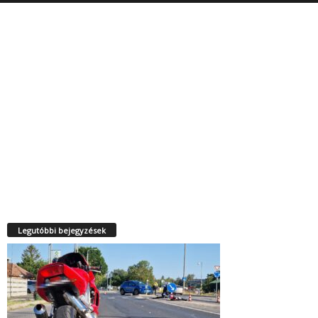
Legutóbbi bejegyzések