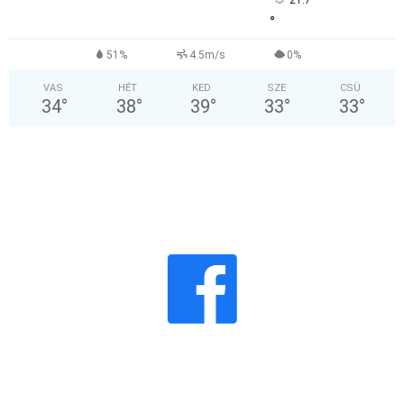
°
51%
4.5m/s
0%
VAS
HÉT
KED
SZE
CSÜ
34
°
38
°
39
°
33
°
33
°