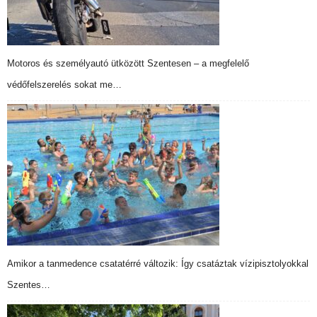
Motoros és személyautó ütközött Szentesen – a megfelelő
védőfelszerelés sokat me…
Amikor a tanmedence csatatérré változik: Így csatáztak vízipisztolyokkal
Szentes…