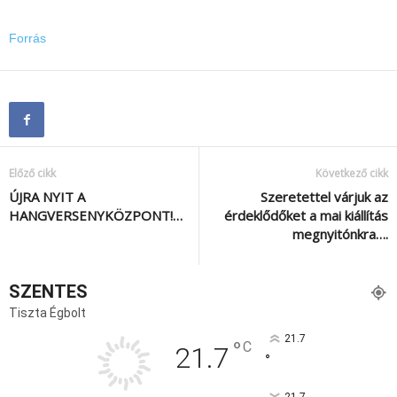
Forrás
Előző cikk
Következő cikk
ÚJRA NYIT A
Szeretettel várjuk az
HANGVERSENYKÖZPONT!…
érdeklődőket a mai kiállítás
megnyitónkra….
SZENTES
Tiszta Égbolt
21.7
°
C
21.7
°
21.7