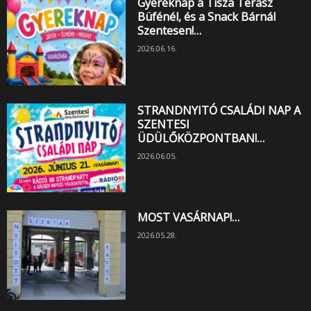
Gyereknap a Tisza Terasz
Büfénél, és a Snack Bárnál
Szentesen!…
2026.06.16.
STRANDNYITÓ CSALÁDI NAP A
SZENTESI
ÜDÜLŐKÖZPONTBAN!…
2026.06.05.
MOST VASÁRNAP!…
2026.05.28.