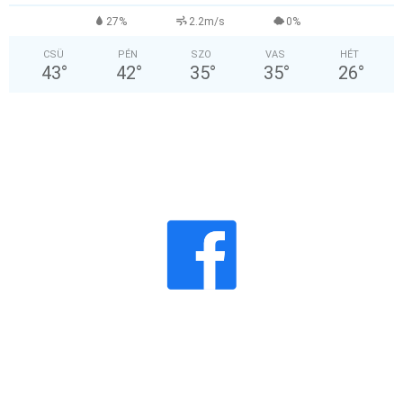
27%
2.2m/s
0%
CSÜ
PÉN
SZO
VAS
HÉT
43
°
42
°
35
°
35
°
26
°