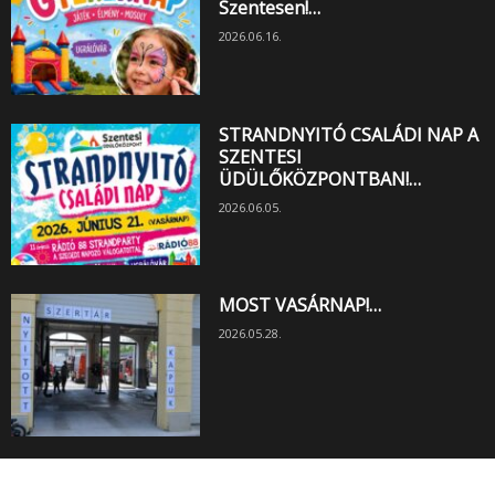
Szentesen!…
2026.06.16.
STRANDNYITÓ CSALÁDI NAP A
SZENTESI
ÜDÜLŐKÖZPONTBAN!…
2026.06.05.
MOST VASÁRNAP!…
2026.05.28.