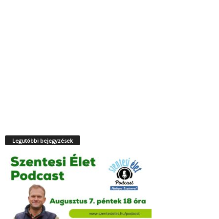
Legutóbbi bejegyzések