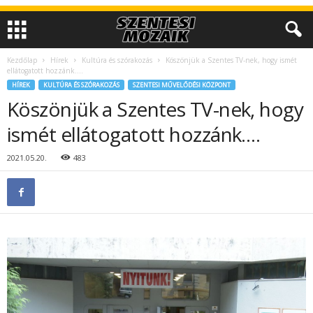
Kezdőlap
Hírek
Kultúra és szórakozás
Köszönjük a Szentes TV-nek, hogy ismét
ellátogatott hozzánk….
HÍREK
KULTÚRA ÉS SZÓRAKOZÁS
SZENTESI MŰVELŐDÉSI KÖZPONT
Köszönjük a Szentes TV-nek, hogy
ismét ellátogatott hozzánk….
2021.05.20.
483