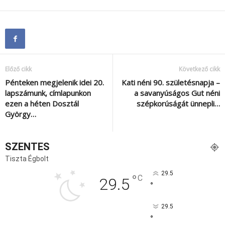
Előző cikk
Következő cikk
Pénteken megjelenik idei 20.
Kati néni 90. születésnapja –
lapszámunk, címlapunkon
a savanyúságos Gut néni
ezen a héten Dosztál
szépkorúságát ünnepli…
György…
SZENTES
Tiszta Égbolt
29.5
°
C
29.5
°
29.5
°