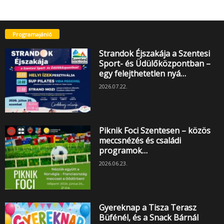
Programajánló
Strandok Éjszakája a Szentesi
Sport- és Üdülőközpontban –
egy felejthetetlen nyá…
2026.07.22.
Piknik Foci Szentesen – közös
meccsnézés és családi
programok…
2026.06.23.
Gyereknap a Tisza Terasz
Büfénél, és a Snack Bárnál