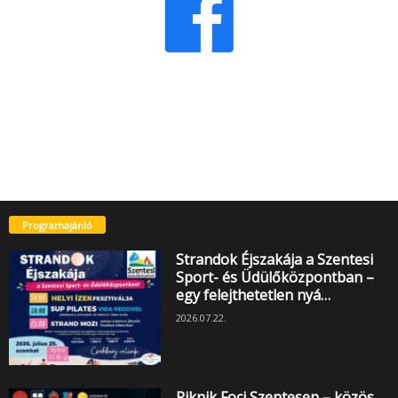
Programajánló
Strandok Éjszakája a Szentesi
Sport- és Üdülőközpontban –
egy felejthetetlen nyá…
2026.07.22.
Piknik Foci Szentesen – közös