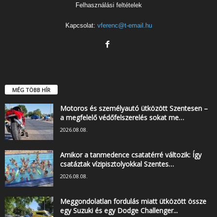
Felhasználási feltételek
Kapcsolat:
vferenc@t-email.hu
MÉG TÖBB HÍR
Motoros és személyautó ütközött Szentesen –
a megfelelő védőfelszerelés sokat me…
2026.08.08.
Amikor a tanmedence csatatérré változik: Így
csatáztak vízipisztolyokkal Szentes…
2026.08.08.
Meggondolatlan fordulás miatt ütközött össze
egy Suzuki és egy Dodge Challenger...