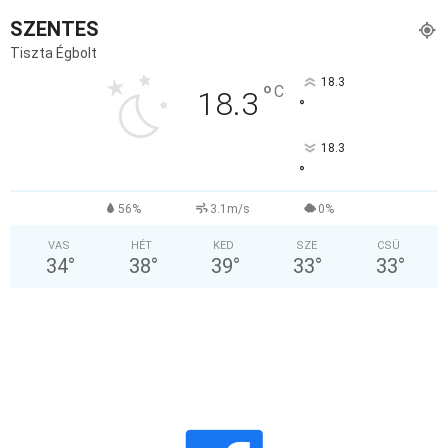
SZENTES
Tiszta Égbolt
18.3
°
C
18.3
°
18.3
°
56%
3.1m/s
0%
VAS
HÉT
KED
SZE
CSÜ
34
°
38
°
39
°
33
°
33
°