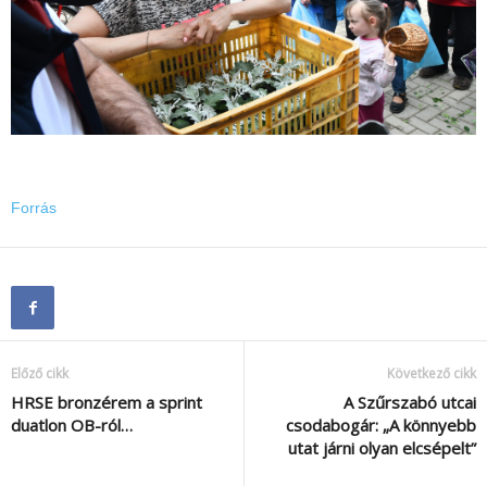
Forrás
Előző cikk
Következő cikk
HRSE bronzérem a sprint
A Szűrszabó utcai
duatlon OB-ról…
csodabogár: „A könnyebb
utat járni olyan elcsépelt”