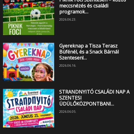
meccsnézés és családi
programok…
2026.06.23.
Gyereknap a Tisza Terasz
Büfénél, és a Snack Bárnál
Szentesen!…
2026.06.16.
STRANDNYITÓ CSALÁDI NAP A
SZENTESI
ÜDÜLŐKÖZPONTBAN!…
2026.06.05.