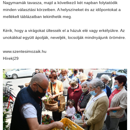
Nagymamák tavasza, majd a következő két napban folytatódik
minden választási körzetben. A helyszíneket és az időpontokat a
mellékelt táblázatban tekinthetik meg.
Kérik, hogy a virágokat ültessék el a házuk elé vagy erkélyükre. Az
unokákkal együtt ápolják, neveljék, locsolják mindnyájunk örömére.
www.szentesimozaik.hu
Hírek|29