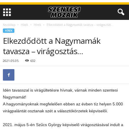
Kezdőlap
Hírek
Hírek
Elkezdődött a Nagymamák tavasza – virágosztás…
HÍREK
Elkezdődött a Nagymamák
tavasza – virágosztás…
2021.05.05.
632
Idén tavasszal is virágültetésre hívnak, várnak minden szentesi
Nagymamát!
A hagyományoknak megfelelően ebben az évben tíz helyen 5.000
virágpalántát osztanak szét a választókörzetek képviselői.
2021. május 5-én Szűcs György képviselő virágosztásával indult a